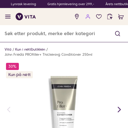
Lynrask levering
Gratis hjemlevering over 299,-
Årets nettbuti
Ingen
produkter
i
ønskeliste
Vita
Kun i nettbutikken
John Frieda PROfiller+ Thickening Conditioner 250ml
30%
Kun på nett