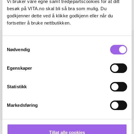
Vi bruker våre egne samt tredjepartscookies for at ditt
Omtaler
besøk på VITA.no skal bli så bra som mulig. Du
godkjenner dette ved å klikke godkjenn eller når du
Andre har også kjøpt..
fortsetter å bruke nettbutikken.
Samtykkevalg
Nødvendig
Egenskaper
Statistikk
Markedsføring
Tillat alle cookies