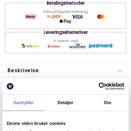
Betalingsmetoder
Faktura
Vipps
Kortbetaling
Leveringsalternativer
Vi leverer med
Beskrivelse
Bruk
Fordeler
Samtykke
Detaljer
Om
Ingredienser
Denne siden bruker cookies
Artikkelnummer: 251204034