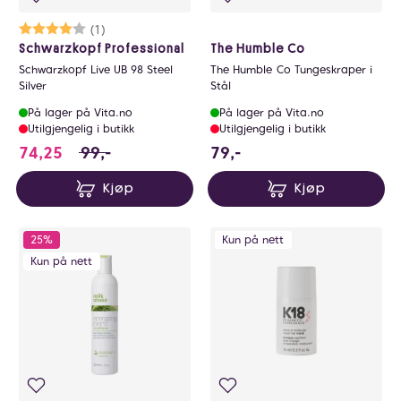
Karakter:
4.0 av 5 mulige
(1)
Schwarzkopf Professional
The Humble Co
Schwarzkopf Live UB 98 Steel
The Humble Co Tungeskraper i
Silver
Stål
På lager på Vita.no
På lager på Vita.no
Utilgjengelig i butikk
Utilgjengelig i butikk
74.25 i stedet for 99 NOK, du sparer 24.75 NO
79 NOK
74,25
99,-
79,-
Kjøp
Kjøp
25%
Kun på nett
Kun på nett