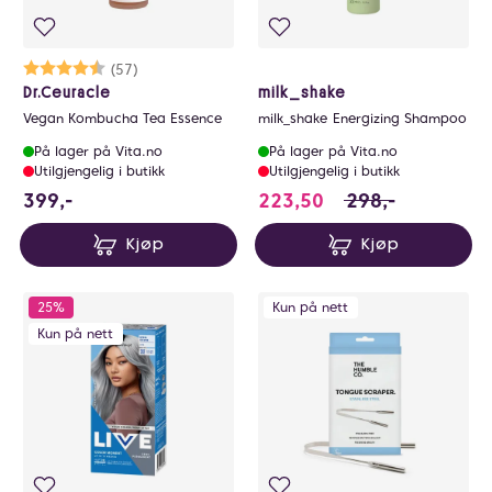
Karakter:
4.5 av 5 mulige
(57)
Dr.Ceuracle
milk_shake
Vegan Kombucha Tea Essence
milk_shake Energizing Shampoo
På lager på Vita.no
På lager på Vita.no
Utilgjengelig i butikk
Utilgjengelig i butikk
399 NOK
223.5 i stedet for
399,-
223,50
298,-
Kjøp
Kjøp
25%
Kun på nett
Kun på nett