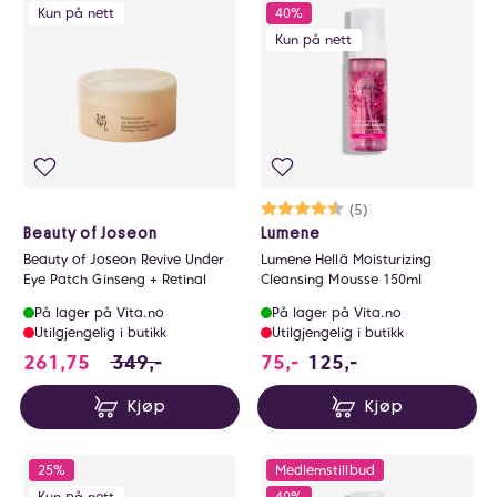
Kun på nett
40%
Kun på nett
Karakter:
4.6 av 5 mulige
(5)
Beauty of Joseon
Lumene
Beauty of Joseon Revive Under
Lumene Hellä Moisturizing
Eye Patch Ginseng + Retinal
Cleansing Mousse 150ml
På lager på Vita.no
På lager på Vita.no
Utilgjengelig i butikk
Utilgjengelig i butikk
261.75 i stedet for 349 NOK, du sparer 87.2
261,75
349,-
75,-
125,-
Kjøp
Kjøp
25%
Medlemstillbud
Kun på nett
40%