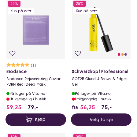
25%
25%
Kun på nett
Kun på nett
Karakter:
5.0 av 5 mulige
(1)
Biodance
Schwarzkopf Professional
Biodance Rejuvenating Caviar
GOT2B Glued 4 Brows & Edges
PDRN Real Deep Mask
Gel
På lager på Vita.no
På lager på Vita.no
Utilgjengelig i butikk
Utilgjengelig i butikk
59.25 i stedet for 79 NOK, du sparer 19.75 NO
56.25 i stedet f
59,25
79,-
56,25
75,-
fra
Velg farge
Kjøp
30%
25%