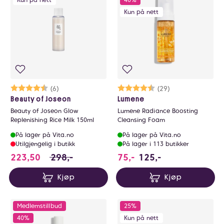
Kun på nett
Karakter:
4.3 av 5 mulige
(6)
Karakter:
4.5 av 5 mulige
(29)
Beauty of Joseon
Lumene
Beauty of Joseon Glow
Lumene Radiance Boosting
Replenishing Rice Milk 150ml
Cleansing Foam
På lager på Vita.no
På lager på Vita.no
Utilgjengelig i butikk
På lager i 113 butikker
223.5 i stedet for 298 NOK, du sparer 74.5 N
223,50
298,-
75,-
125,-
Kjøp
Kjøp
Medlemstillbud
25%
40%
Kun på nett