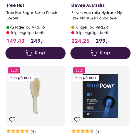
Tree Hut
Eleven Australia
Tree Hut Sugar Scrub Peach
Eleven Australia Hydrate My
Sorbet
Hair Moisture Conditioner
På lager på Vita.no
Få igjen på Vita.no
Utilgjengelig i butikk
Utilgjengelig i butikk
149.4 i stedet for 249 NOK, du sparer 99.6 N
224.25 i stedet fo
149,40
249,-
224,25
299,-
Kjøp
Kjøp
30%
30%
Kun på nett
Kun på nett
Karakter:
5.0 av 5 mulige
(4)
Karakter:
4.7 av 5 mulige
(3)