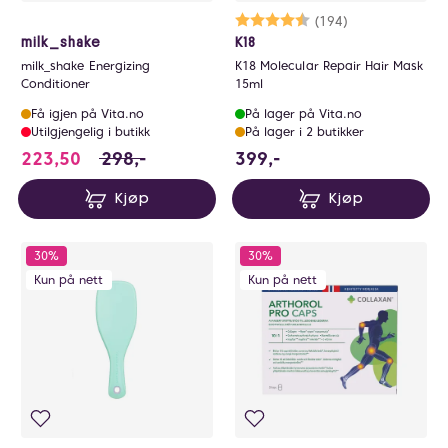
Karakter:
4.7 av 5 mulige
(194)
milk_shake
K18
milk_shake Energizing
K18 Molecular Repair Hair Mask
Conditioner
15ml
Få igjen på Vita.no
På lager på Vita.no
Utilgjengelig i butikk
På lager i 2 butikker
223.5 i stedet for 298 NOK, du sparer 74.5 N
399 NOK
223,50
298,-
399,-
Kjøp
Kjøp
30%
30%
Kun på nett
Kun på nett