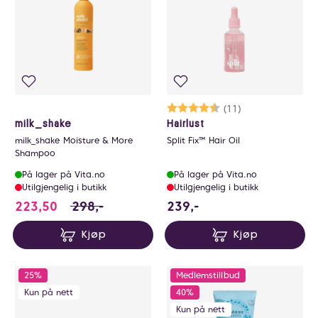
Karakter:
4.2 av 5 mulige
(11)
milk_shake
Hairlust
milk_shake Moisture & More
Split Fix™ Hair Oil
Shampoo
På lager på Vita.no
På lager på Vita.no
Utilgjengelig i butikk
Utilgjengelig i butikk
223.5 i stedet for 298 NOK, du sparer 74.5 N
239 NOK
223,50
298,-
239,-
Kjøp
Kjøp
25%
Medlemstillbud
Kun på nett
40%
Kun på nett