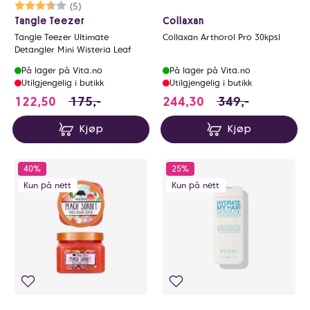
Karakter:
3.6 av 5 mulige
(5)
Tangle Teezer
Collaxan
Tangle Teezer Ultimate
Collaxan Arthorol Pro 30kpsl
Detangler Mini Wisteria Leaf
På lager på Vita.no
På lager på Vita.no
Utilgjengelig i butikk
Utilgjengelig i butikk
122.5 i stedet for 175 NOK, du sparer 52.5 N
244.3 i stedet fo
122,50
175,-
244,30
349,-
Kjøp
Kjøp
40%
25%
Kun på nett
Kun på nett