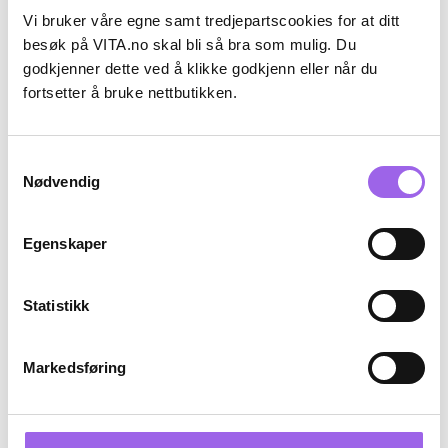
Vi bruker våre egne samt tredjepartscookies for at ditt
besøk på VITA.no skal bli så bra som mulig. Du
godkjenner dette ved å klikke godkjenn eller når du
Karakter:
5.0 av 5 mulige
(1)
Karakter:
4.6 av 5 mulige
(14)
fortsetter å bruke nettbutikken.
Lumene
Lumene
Lumene Soothing Micellar
Lumene Soothing Toner
Water 400ml
Samtykkevalg
På lager på Vita.no
På lager på Vita.no
Nødvendig
Utilgjengelig i butikk
Utilgjengelig i butikk
77,40
129,-
75,-
125,-
Egenskaper
Kjøp
Kjøp
Statistikk
Kun på nett
30%
Kun på nett
Markedsføring