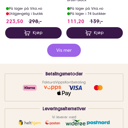
På lager på Vita.no
På lager på Vita.no
Utilgjengelig i butikk
På lager i 74 butikker
223.5 i stedet for 298 NOK, du sparer 74.5 N
111.2 i stedet fo
223,50
298,-
111,20
139,-
Kjøp
Kjøp
Vis mer
Betalingsmetoder
Faktura
Vipps
Kortbetaling
Leveringsalternativer
Vi leverer med