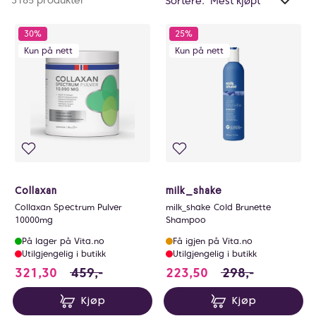
3165 produkter
Sortere:
valg
hjem til deg. Dette gjør det enkelt å handle
filtr
eksklusive produkter som ikke er tilgjengelige på
30%
25%
0
hyllene, med levering rett i postkassen din. Forny din
Kun på nett
Kun på nett
skjønnhetsrutine med noe ekstra spesielt –
tilgjengelig kun på nett hos VITA.no.
Collaxan
milk_shake
Collaxan Spectrum Pulver
milk_shake Cold Brunette
10000mg
Shampoo
På lager på Vita.no
Få igjen på Vita.no
Utilgjengelig i butikk
Utilgjengelig i butikk
321.3 i stedet for 459 NOK, du sparer 137.7 
223.5 i stedet for
321,30
459,-
223,50
298,-
Kjøp
Kjøp