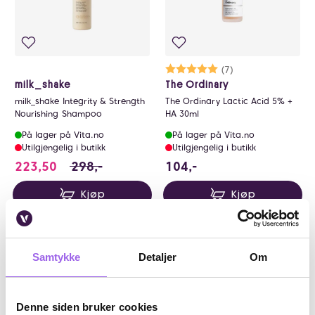
Karakter:
5.0 av 5 mulige
(7)
milk_shake
The Ordinary
milk_shake Integrity & Strength
The Ordinary Lactic Acid 5% +
Nourishing Shampoo
HA 30ml
På lager på Vita.no
På lager på Vita.no
Utilgjengelig i butikk
Utilgjengelig i butikk
223.5 i stedet for 298 NOK, du sparer 74.5 N
104 NOK
223,50
298,-
104,-
Kjøp
Kjøp
Medlemstillbud
Medlemstillbud
40%
40%
Samtykke
Detaljer
Om
Kun på nett
Kun på nett
Denne siden bruker cookies