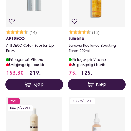
Karakter:
4.7 av 5 mulige
(14)
Karakter:
4.3 av 5 mulige
(13)
ARTDECO
Lumene
ARTDECO Color Booster Lip
Lumene Radiance Boosting
Balm
Toner 200ml
På lager på Vita.no
På lager på Vita.no
Utilgjengelig i butikk
Utilgjengelig i butikk
153.3 i stedet for 219 NOK, du sparer 65.6
153,30
219,-
75,-
125,-
Kjøp
Kjøp
25%
Kun på nett
Kun på nett