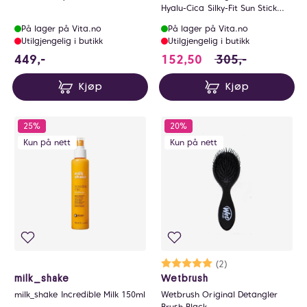
Hyalu-Cica Silky-Fit Sun Stick
SPF50+
På lager på Vita.no
På lager på Vita.no
Utilgjengelig i butikk
Utilgjengelig i butikk
449 NOK
152.5 i stedet for
449,-
152,50
305,-
Kjøp
Kjøp
25%
20%
Kun på nett
Kun på nett
Karakter:
5.0 av 5 mulige
(2)
milk_shake
Wetbrush
milk_shake Incredible Milk 150ml
Wetbrush Original Detangler
Brush Black