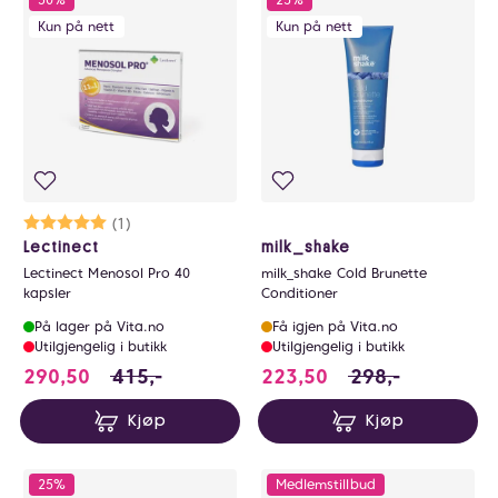
Kun på nett
Kun på nett
Karakter:
5.0 av 5 mulige
(1)
Lectinect
milk_shake
Lectinect Menosol Pro 40
milk_shake Cold Brunette
kapsler
Conditioner
På lager på Vita.no
Få igjen på Vita.no
Utilgjengelig i butikk
Utilgjengelig i butikk
290.5 i stedet for 415 NOK, du sparer 124.5 
223.5 i stedet for
290,50
415,-
223,50
298,-
Kjøp
Kjøp
25%
Medlemstillbud