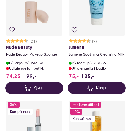
Karakter:
4.2 av 5 mulige
(21)
Karakter:
4.6 av 5 mulige
(9)
Nude Beauty
Lumene
Nude Beauty Makeup Sponge
Lumene Soothing Cleansing Milk
På lager på Vita.no
På lager på Vita.no
Utilgjengelig i butikk
Utilgjengelig i butikk
74.25 i stedet for 99 NOK, du sparer 24.75 NO
74,25
99,-
75,-
125,-
Kjøp
Kjøp
30%
Medlemstillbud
Kun på nett
40%
Kun på nett