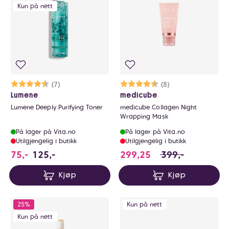
Kun på nett
Karakter:
4.4 av 5 mulige
(7)
Karakter:
4.5 av 5 mulige
(8)
Lumene
medicube
Lumene Deeply Purifying Toner
medicube Collagen Night
Wrapping Mask
På lager på Vita.no
På lager på Vita.no
Utilgjengelig i butikk
Utilgjengelig i butikk
299.25 i stedet fo
75,-
125,-
299,25
399,-
Kjøp
Kjøp
25%
Kun på nett
Kun på nett