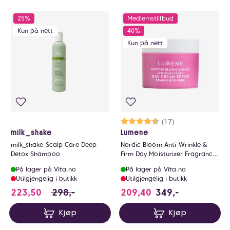
25%
Medlemstillbud
Kun på nett
40%
Kun på nett
Karakter:
4.6 av 5 mulige
(17)
milk_shake
Lumene
milk_shake Scalp Care Deep
Nordic Bloom Anti-Wrinkle &
Detox Shampoo
Firm Day Moisturizer Fragrance
Free SPF30
På lager på Vita.no
På lager på Vita.no
Utilgjengelig i butikk
Utilgjengelig i butikk
223.5 i stedet for 298 NOK, du sparer 74.5 N
223,50
298,-
209,40
349,-
Kjøp
Kjøp