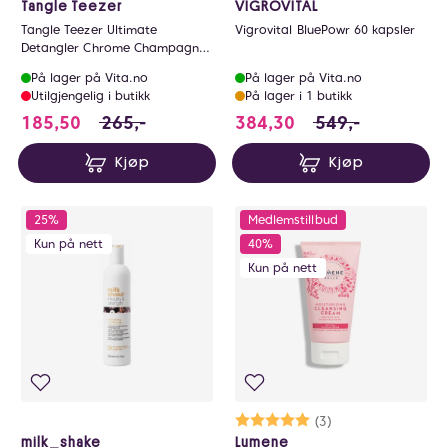
Tangle Teezer
VIGROVITAL
Tangle Teezer Ultimate
Vigrovital BluePowr 60 kapsler
Detangler Chrome Champagne
Gold
På lager på Vita.no
På lager på Vita.no
Utilgjengelig i butikk
På lager i 1 butikk
185.5 i stedet for 265 NOK, du sparer 79.5 N
384.3 i stedet for
185,50
265,-
384,30
549,-
Kjøp
Kjøp
25%
Medlemstillbud
Kun på nett
40%
Kun på nett
Karakter:
5.0 av 5 mulige
(3)
milk_shake
Lumene