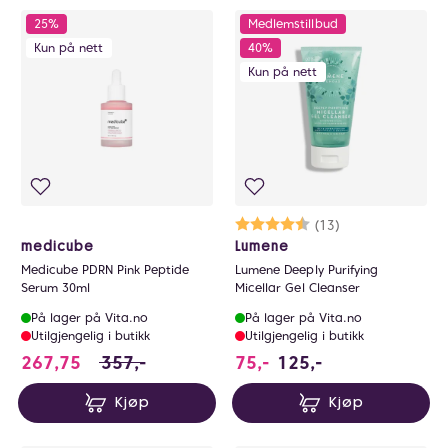
25%
Medlemstillbud
Kun på nett
40%
Kun på nett
Karakter:
4.5 av 5 mulige
(13)
medicube
Lumene
Medicube PDRN Pink Peptide
Lumene Deeply Purifying
Serum 30ml
Micellar Gel Cleanser
På lager på Vita.no
På lager på Vita.no
Utilgjengelig i butikk
Utilgjengelig i butikk
267.75 i stedet for 357 NOK, du sparer 89.2
267,75
357,-
75,-
125,-
Kjøp
Kjøp