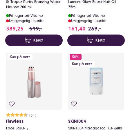
St.Tropez Purity Bronzing Water
Lumene Glow Boost Hair Oil
Mousse 200 ml
75ml
På lager på Vita.no
På lager på Vita.no
Utilgjengelig i butikk
Utilgjengelig i butikk
389.25 i stedet for 519 NOK, du sparer 129.
389,25
519,-
161,40
269,-
Kjøp
Kjøp
Kun på nett
50%
Kun på nett
Karakter:
4.5 av 5 mulige
(31)
Flawless
SKIN1004
Face Battery
SKIN1004 Madagascar Centella