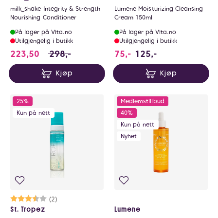
milk_shake Integrity & Strength
Lumene Moisturizing Cleansing
Nourishing Conditioner
Cream 150ml
På lager på Vita.no
På lager på Vita.no
Utilgjengelig i butikk
Utilgjengelig i butikk
223.5 i stedet for 298 NOK, du sparer 74.5 N
223,50
298,-
75,-
125,-
Kjøp
Kjøp
25%
Medlemstillbud
Kun på nett
40%
Kun på nett
Nyhet
Karakter:
3.5 av 5 mulige
(2)
St. Tropez
Lumene