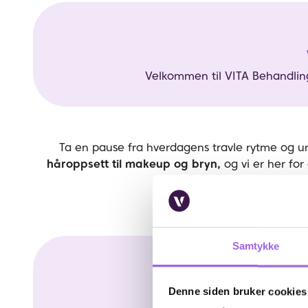
Velkommen til VITA Behandling
Ta en pause fra hverdagens travle rytme og u
håroppsett til makeup og bryn,
og vi er her for
Samtykke
Vita Tveita
Book time i menyen under
Denne siden bruker cookies