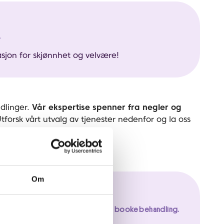
?
sjon for skjønnhet og velvære!
dlinger.
Vår ekspertise spenner fra negler og
forsk vårt utvalg av tjenester nedenfor og la oss
Om
Vita Elverum
end e-post eller ring butikken for å booke behandling.