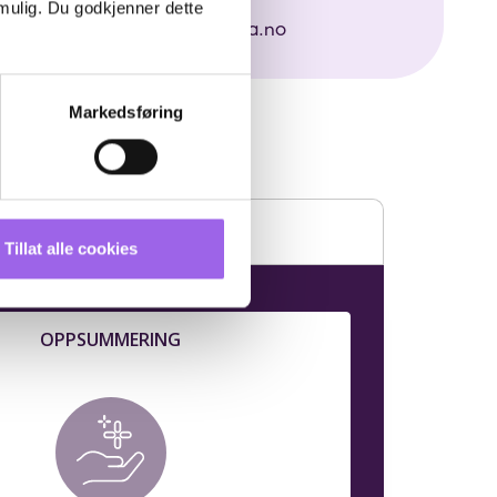
Telefon: 62 41 14 74
 mulig. Du godkjenner dette
xclusiveelverum.vita3341@vita.no
Markedsføring
Tillat alle cookies