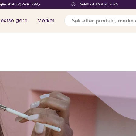
hjemlevering over 299,-
Årets nettbutikk 2026
Bestselgere
Merker