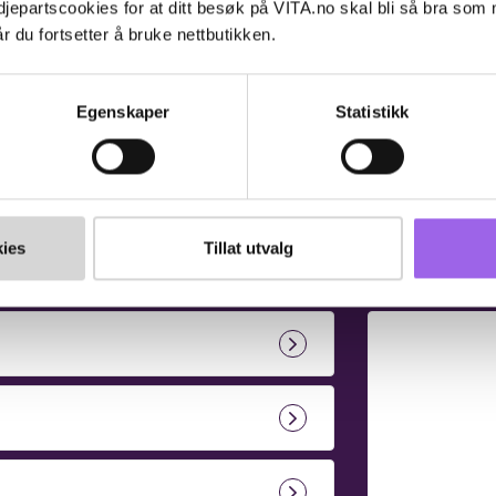
jepartscookies for at ditt besøk på VITA.no skal bli så bra som
a.no
E-post: e
r du fortsetter å bruke nettbutikken.
Egenskaper
Statistikk
Book time - Tveita
ies
Tillat utvalg