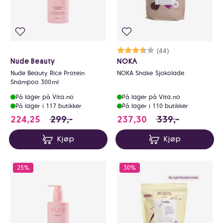
Karakter:
3.9 av 5 mulige
(44)
Nude Beauty
NOKA
Nude Beauty Rice Protein
NOKA Shake Sjokolade
Shampoo 300ml
På lager på Vita.no
På lager på Vita.no
På lager i 117 butikker
På lager i 110 butikker
224.25 i stedet for 299 NOK, du sparer 74.7
237.3 i stedet fo
224,25
299,-
237,30
339,-
Kjøp
Kjøp
25%
30%