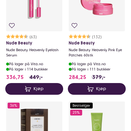
Karakter:
4.5 av 5 mulige
(63)
Karakter:
4.5 av 5 mulige
(132)
Nude Beauty
Nude Beauty
Nude Beauty Heavenly Eyelash
Nude Beauty Heavenly Pink Eye
Serum
Patches 60stk
På lager på Vita.no
På lager på Vita.no
På lager i 114 butikker
På lager i 111 butikker
336.75 i stedet for 449 NOK, du sparer 112.
284.25 i stedet fo
336,75
449,-
284,25
379,-
Kjøp
Kjøp
36%
Bestselger
25%