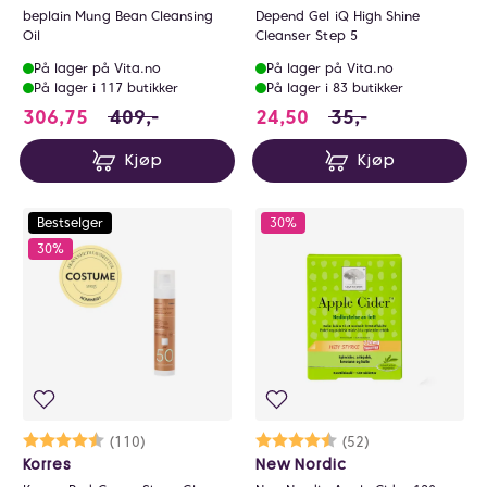
beplain Mung Bean Cleansing
Depend Gel iQ High Shine
Oil
Cleanser Step 5
På lager på Vita.no
På lager på Vita.no
På lager i 117 butikker
På lager i 83 butikker
306.75 i stedet for 409 NOK, du sparer 102.
24.5 i stedet for 3
306,75
409,-
24,50
35,-
Kjøp
Kjøp
Bestselger
30%
30%
Karakter:
4.6 av 5 mulige
(110)
Karakter:
4.6 av 5 mulige
(52)
Korres
New Nordic