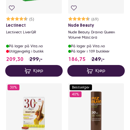
Karakter:
4.4 av 5 mulige
(5)
Karakter:
4.1 av 5 mulige
(69)
Lectinect
Nude Beauty
Lectinect LiverQR
Nude Beauty Drama Queen
Volume Mascara
På lager på Vita.no
På lager på Vita.no
Utilgjengelig i butikk
På lager i 109 butikker
209.3 i stedet for 299 NOK, du sparer 89.6
186.75 i stedet fo
209,30
299,-
186,75
249,-
Kjøp
Kjøp
30%
Bestselger
40%