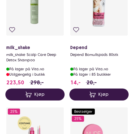
milk_shake
Depend
milk_shake Scalp Care Deep
Depend Bomullspads 80stk
Detox Shampoo
På lager på Vita.no
På lager på Vita.no
Utilgjengelig i butikk
På lager i 85 butikker
223.5 i stedet for 298 NOK, du sparer 74.5 N
14 i stedet for 20 NO
223,50
298,-
14,-
20,-
Kjøp
Kjøp
25%
Bestselger
25%