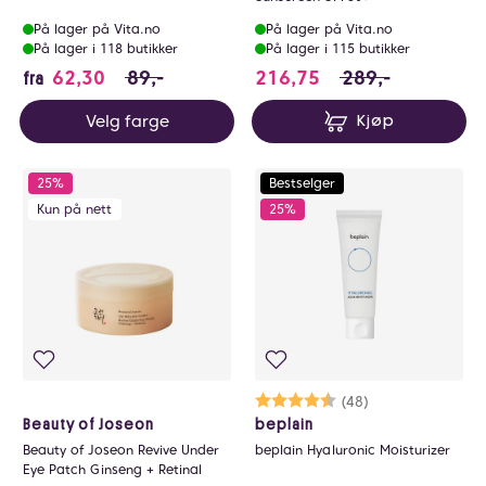
På lager på Vita.no
På lager på Vita.no
På lager i 118 butikker
På lager i 115 butikker
62.3 i stedet for 89 NOK, du sparer 26.7
216.75 i stedet fo
62,30
89,-
216,75
289,-
fra
Velg farge
Kjøp
25%
Bestselger
Kun på nett
25%
Karakter:
4.8 av 5 mulige
(48)
Beauty of Joseon
beplain
Beauty of Joseon Revive Under
beplain Hyaluronic Moisturizer
Eye Patch Ginseng + Retinal