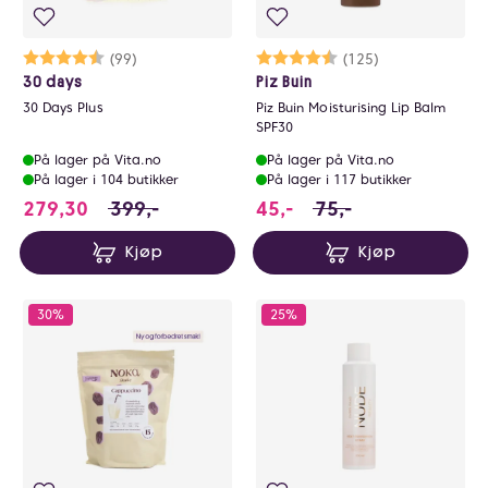
Karakter:
4.3 av 5 mulige
(99)
Karakter:
4.7 av 5 mulige
(125)
30 days
Piz Buin
30 Days Plus
Piz Buin Moisturising Lip Balm
SPF30
På lager på Vita.no
På lager på Vita.no
På lager i 104 butikker
På lager i 117 butikker
279.3 i stedet for 399 NOK, du sparer 119.
45 i stedet for 75 NO
279,30
399,-
45,-
75,-
Kjøp
Kjøp
30%
25%