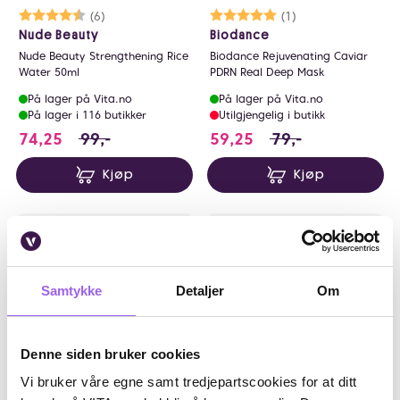
Karakter:
4.2 av 5 mulige
(6)
Karakter:
5.0 av 5 mulige
(1)
Nude Beauty
Biodance
Nude Beauty Strengthening Rice
Biodance Rejuvenating Caviar
Water 50ml
PDRN Real Deep Mask
På lager på Vita.no
På lager på Vita.no
På lager i 116 butikker
Utilgjengelig i butikk
74.25 i stedet for 99 NOK, du sparer 24.75 NO
59.25 i stedet for 
74,25
99,-
59,25
79,-
Kjøp
Kjøp
25%
Bestselger
25%
Samtykke
Detaljer
Om
Denne siden bruker cookies
Vi bruker våre egne samt tredjepartscookies for at ditt