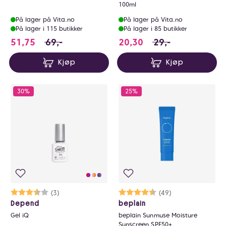
100ml
På lager på Vita.no
På lager på Vita.no
På lager i 115 butikker
På lager i 85 butikker
51.75 i stedet for 69 NOK, du sparer 17.25 NO
20.3 i stedet for 29
51,75
69,-
20,30
29,-
Kjøp
Kjøp
30%
25%
Karakter:
3.3 av 5 mulige
(3)
Karakter:
4.6 av 5 mulige
(49)
Depend
beplain
Gel iQ
beplain Sunmuse Moisture
Sunscreen SPF50+