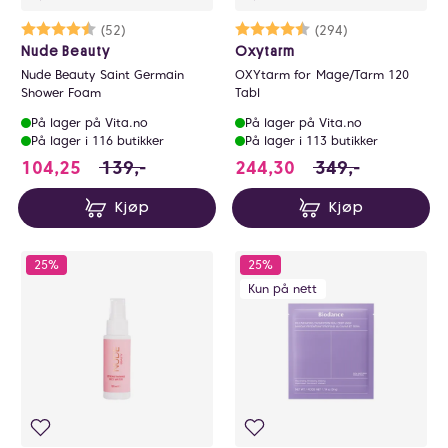
Karakter:
4.8 av 5 mulige
(52)
Karakter:
4.5 av 5 mulige
(294)
Nude Beauty
Oxytarm
Nude Beauty Saint Germain
OXYtarm for Mage/Tarm 120
Shower Foam
Tabl
På lager på Vita.no
På lager på Vita.no
På lager i 116 butikker
På lager i 113 butikker
104.25 i stedet for 139 NOK, du sparer 34.7
244.3 i stedet fo
104,25
139,-
244,30
349,-
Kjøp
Kjøp
25%
25%
Kun på nett