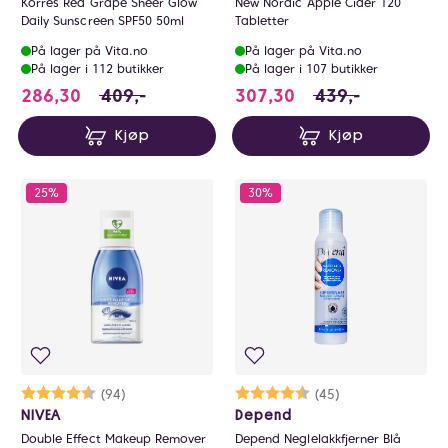
Korres Red Grape Sheer Glow
New Nordic Apple Cider 120
Daily Sunscreen SPF50 50ml
Tabletter
På lager på Vita.no
På lager på Vita.no
På lager i 112 butikker
På lager i 107 butikker
286.3 i stedet for 409 NOK, du sparer 122.
307.3 i stedet for
286,30
409,-
307,30
439,-
Kjøp
Kjøp
25%
30%
Karakter:
4.4 av 5 mulige
(94)
Karakter:
4.7 av 5 mulige
(45)
NIVEA
Depend
Double Effect Makeup Remover
Depend Neglelakkfjerner Blå