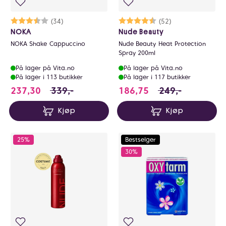
Karakter:
3.4 av 5 mulige
(34)
Karakter:
4.6 av 5 mulige
(52)
NOKA
Nude Beauty
NOKA Shake Cappuccino
Nude Beauty Heat Protection
Spray 200ml
På lager på Vita.no
På lager på Vita.no
På lager i 113 butikker
På lager i 117 butikker
237.3 i stedet for 339 NOK, du sparer 101.
186.75 i stedet fo
237,30
339,-
186,75
249,-
Kjøp
Kjøp
25%
Bestselger
30%