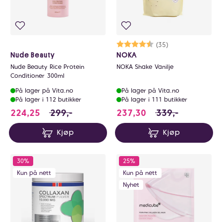
Karakter:
4.5 av 5 mulige
(35)
Nude Beauty
NOKA
Nude Beauty Rice Protein
NOKA Shake Vanilje
Conditioner 300ml
På lager på Vita.no
På lager på Vita.no
På lager i 112 butikker
På lager i 111 butikker
224.25 i stedet for 299 NOK, du sparer 74.7
237.3 i stedet fo
224,25
299,-
237,30
339,-
Kjøp
Kjøp
30%
25%
Kun på nett
Kun på nett
Nyhet