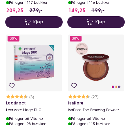
På lager i 117 butikker
På lager i 116 butikker
209.25 i stedet for 279 NOK, du sparer 69.7
149.25 i stedet fo
209,25
279,-
149,25
199,-
Kjøp
Kjøp
30%
30%
Karakter:
4.4 av 5 mulige
(8)
Karakter:
4.6 av 5 mulige
(27)
Lectinect
IsaDora
Lectinect Mage DUO
IsaDora The Bronzing Powder
På lager på Vita.no
På lager på Vita.no
På lager i 98 butikker
På lager i 115 butikker