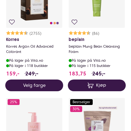
Karakter:
4.5 av 5 mulige
(2755)
Karakter:
4.8 av 5 mulige
(86)
Korres
beplain
Korres Argan Oil Advanced
beplain Mung Bean Cleansing
Colorant
Foam
På lager på Vita.no
På lager på Vita.no
På lager i 118 butikker
På lager i 115 butikker
159 i stedet for 249 NOK, du sparer 90 NOK
183.75 i stedet fo
159,-
249,-
183,75
245,-
Velg farge
Kjøp
25%
Bestselger
30%