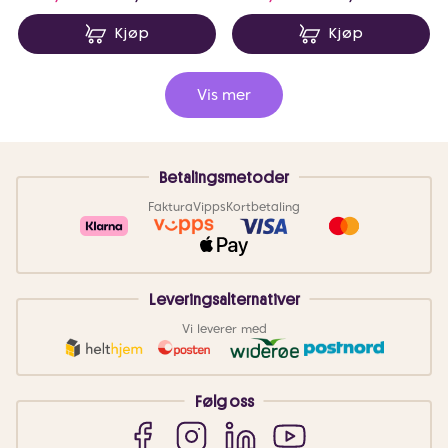
Kjøp
Kjøp
Vis mer
Betalingsmetoder
Faktura
Vipps
Kortbetaling
Leveringsalternativer
Vi leverer med
Følg oss