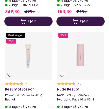
På lager på Vita.no
På lager på Vita.no
På lager i 102 butikker
På lager i 92 butikker
349.3 i stedet for 499 NOK, du sparer 149.7 
153.3 i stedet fo
349,30
499,-
153,30
219,-
Kjøp
Kjøp
Bestselger
25%
25%
Karakter:
4.8 av 5 mulige
(35)
Karakter:
4.0 av 5 mulige
(4)
Beauty of Joseon
Nude Beauty
Revive Eye Serum Ginseng +
Nude Beauty Heavenly
Retinal
Hydrating Face Mist 80ml
På lager på Vita.no
På lager på Vita.no