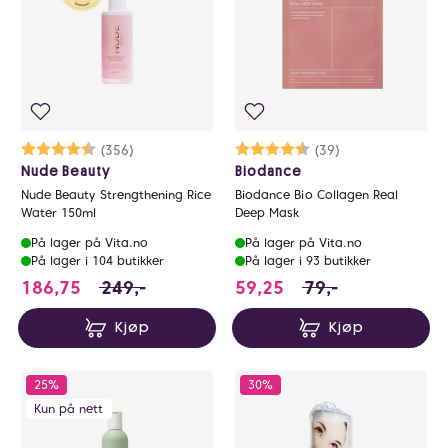
Karakter:
4.5 av 5 mulige
(356)
Karakter:
4.4 av 5 mulige
(39)
Nude Beauty
Biodance
Nude Beauty Strengthening Rice
Biodance Bio Collagen Real
Water 150ml
Deep Mask
På lager på Vita.no
På lager på Vita.no
På lager i 104 butikker
På lager i 93 butikker
186.75 i stedet for 249 NOK, du sparer 62.2
59.25 i stedet for 
186,75
249,-
59,25
79,-
Kjøp
Kjøp
25%
30%
Kun på nett