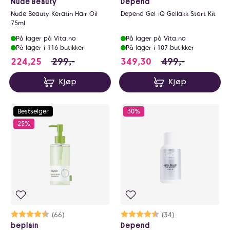
Nude Beauty
Depend
Nude Beauty Keratin Hair Oil
Depend Gel iQ Gellakk Start Kit
75ml
På lager på Vita.no
På lager på Vita.no
På lager i 116 butikker
På lager i 107 butikker
224.25 i stedet for 299 NOK, du sparer 74.7
349.3 i stedet for
224,25
299,-
349,30
499,-
Kjøp
Kjøp
Bestselger
30%
25%
Karakter:
4.7 av 5 mulige
(66)
Karakter:
4.4 av 5 mulige
(34)
beplain
Depend