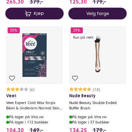
265.3 i stedet for 379 NOK, du sparer 113.
125.3 i stedet for
265,30
379,-
125,30
179,-
Velg farge
Kjøp
30%
25%
Kun på nett
Karakter:
3.0 av 5 mulige
(6)
Karakter:
4.4 av 5 mulige
(14)
Veet
Nude Beauty
Veet Expert Cold Wax Strips
Nude Beauty Double Ended
Bikini & Underarm Normal Skin
Buffer Brush
16stk
På lager på Vita.no
På lager på Vita.no
På lager i 112 butikker
På lager i 37 butikker
104.3 i stedet for 149 NOK, du sparer 44.7 N
134.25 i stedet fo
104,30
149,-
134,25
179,-