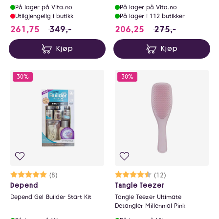
På lager på Vita.no
På lager på Vita.no
Utilgjengelig i butikk
På lager i 112 butikker
261.75 i stedet for 349 NOK, du sparer 87.2
206.25 i stedet fo
261,75
349,-
206,25
275,-
Kjøp
Kjøp
30%
30%
Karakter:
5.0 av 5 mulige
(8)
Karakter:
4.7 av 5 mulige
(12)
Depend
Tangle Teezer
Depend Gel Builder Start Kit
Tangle Teezer Ultimate
Detangler Millennial Pink