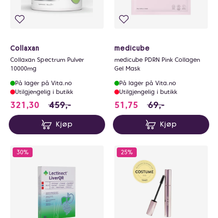
Collaxan
medicube
Collaxan Spectrum Pulver
medicube PDRN Pink Collagen
10000mg
Gel Mask
På lager på Vita.no
På lager på Vita.no
Utilgjengelig i butikk
Utilgjengelig i butikk
321.3 i stedet for 459 NOK, du sparer 137.7 
51.75 i stedet for 
321,30
459,-
51,75
69,-
Kjøp
Kjøp
30%
25%