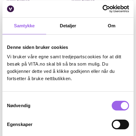
John Frieda
John Frieda
John Frieda Frizz Ease
John Frieda Frizz Ease Dream
Miraculous Recovery Deep
Curls Curl Reviver Mousse 200ml
Conditioner 250ml
På lager på Vita.no
På lager på Vita.no
Samtykke
Detaljer
Om
Utilgjengelig i butikk
På lager i 103 butikker
125.3 i stedet for 179 NOK, du sparer 53.7 N
125.3 i stedet for
125,30
179,-
125,30
179,-
Denne siden bruker cookies
Kjøp
Kjøp
Vi bruker våre egne samt tredjepartscookies for at ditt
besøk på VITA.no skal bli så bra som mulig. Du
30%
30%
godkjenner dette ved å klikke godkjenn eller når du
Kun på nett
fortsetter å bruke nettbutikken.
Samtykkevalg
Nødvendig
Egenskaper
John Frieda
John Frieda