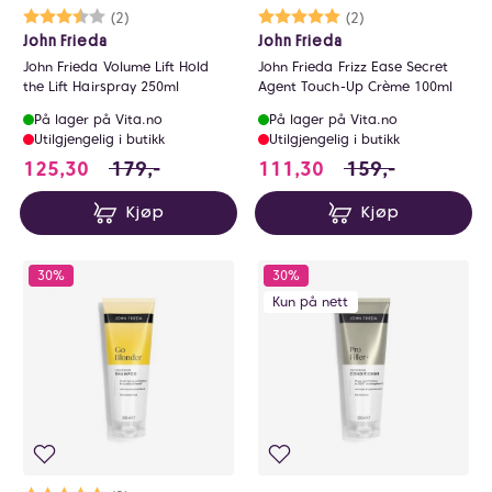
Karakter:
3.5 av 5 mulige
(2)
Karakter:
5.0 av 5 mulige
(2)
John Frieda
John Frieda
John Frieda Volume Lift Hold
John Frieda Frizz Ease Secret
the Lift Hairspray 250ml
Agent Touch-Up Crème 100ml
På lager på Vita.no
På lager på Vita.no
Utilgjengelig i butikk
Utilgjengelig i butikk
125.3 i stedet for 179 NOK, du sparer 53.7 N
111.3 i stedet for
125,30
179,-
111,30
159,-
Kjøp
Kjøp
30%
30%
Kun på nett