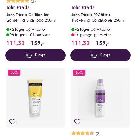
Karakter:
5.0 av 5 mulige
(2)
John Frieda
John Frieda
John Frieda Go Blonder
John Frieda PROfiller+
Lightening Shampoo 250ml
Thickening Conditioner 250ml
På lager på Vita.no
På lager på Vita.no
På lager i 101 butikker
Utilgjengelig i butikk
111.3 i stedet for 159 NOK, du sparer 47.7 N
111.3 i stedet for
111,30
159,-
111,30
159,-
Kjøp
Kjøp
30%
30%
Karakter:
4.5 av 5 mulige
(2)