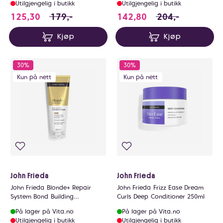
Utilgjengelig i butikk
Utilgjengelig i butikk
125.3 i stedet for 179 NOK, du sparer 53.7 N
142.8 i stedet fo
125,30
179,-
142,80
204,-
Kjøp
Kjøp
30%
30%
Kun på nett
Kun på nett
John Frieda
John Frieda
John Frieda Blonde+ Repair
John Frieda Frizz Ease Dream
System Bond Building
Curls Deep Conditioner 250ml
Conditioner 250ml
På lager på Vita.no
På lager på Vita.no
Utilgjengelig i butikk
Utilgjengelig i butikk