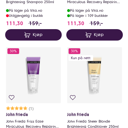
Brightening Shampoo 250ml
Miraculous Recovery Repairing
Conditioner 250ml
På lager på Vita.no
På lager på Vita.no
Utilgjengelig i butikk
På lager i 109 butikker
111.3 i stedet for 159 NOK, du sparer 47.7 N
111.3 i stedet for
111,30
159,-
111,30
159,-
Kjøp
Kjøp
30%
30%
Kun på nett
Karakter:
5.0 av 5 mulige
(1)
John Frieda
John Frieda
John Frieda Frizz Ease
John Frieda Sheer Blonde
Miraculous Recovery Repairing
Brightening Conditioner 250ml