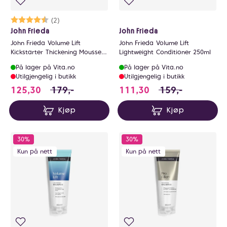
Karakter:
4.5 av 5 mulige
(2)
John Frieda
John Frieda
John Frieda Volume Lift
John Frieda Volume Lift
Kickstarter Thickening Mousse
Lightweight Conditioner 250ml
200ml
På lager på Vita.no
På lager på Vita.no
Utilgjengelig i butikk
Utilgjengelig i butikk
125.3 i stedet for 179 NOK, du sparer 53.7 N
111.3 i stedet for
125,30
179,-
111,30
159,-
Kjøp
Kjøp
30%
30%
Kun på nett
Kun på nett