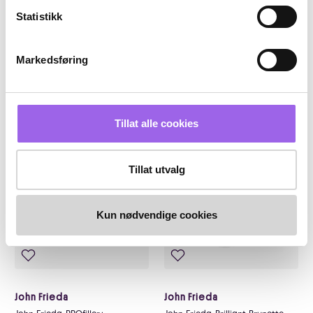
John Frieda Volume Lift Pushed
John Frieda Brilliant Brunette
Statistikk
Up Dry Texture Spray 200ml
Colour Vibrancy Shampoo
250ml
På lager på Vita.no
På lager på Vita.no
På lager i 111 butikker
Utilgjengelig i butikk
Markedsføring
142.8 i stedet for 204 NOK, du sparer 61.1
111.3 i stedet for
142,80
204,-
111,30
159,-
Kjøp
Kjøp
Tillat alle cookies
30%
30%
Kun på nett
Kun på nett
Tillat utvalg
Kun nødvendige cookies
John Frieda
John Frieda