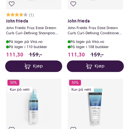
hårpleie gjør mer enn å forbedre håret ditt – den
styrker selvtilliten din, hver eneste dag.
Karakter:
4.0 av 5 mulige
(1)
John Frieda
John Frieda
John Frieda Frizz Ease Dream
John Frieda Frizz Ease Dream
Curls Curl-Defining Shampoo
Curls Curl-Defining Conditioner
250ml
250ml
På lager på Vita.no
På lager på Vita.no
På lager i 110 butikker
På lager i 108 butikker
111.3 i stedet for 159 NOK, du sparer 47.7 N
111.3 i stedet for
111,30
159,-
111,30
159,-
Kjøp
Kjøp
30%
30%
Kun på nett
Kun på nett