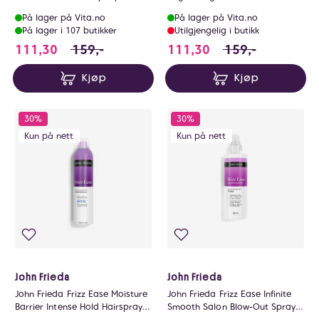
Shampoo 250ml
På lager på Vita.no
På lager på Vita.no
På lager i 107 butikker
Utilgjengelig i butikk
111.3 i stedet for 159 NOK, du sparer 47.7 N
111.3 i stedet for
111,30
159,-
111,30
159,-
Kjøp
Kjøp
30%
30%
Kun på nett
Kun på nett
John Frieda
John Frieda
John Frieda Frizz Ease Moisture
John Frieda Frizz Ease Infinite
Barrier Intense Hold Hairspray
Smooth Salon Blow-Out Spray