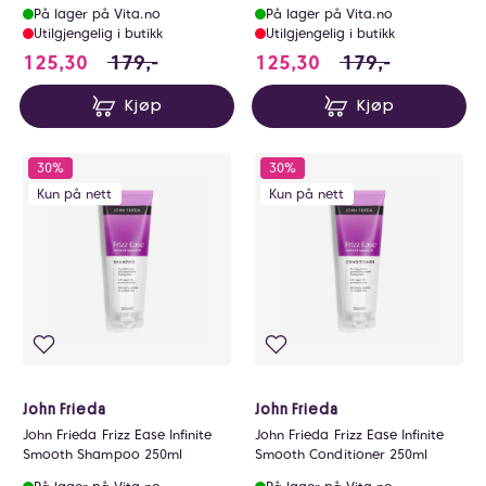
250ml
200ml
På lager på Vita.no
På lager på Vita.no
Utilgjengelig i butikk
Utilgjengelig i butikk
125.3 i stedet for 179 NOK, du sparer 53.7 N
125.3 i stedet for
125,30
179,-
125,30
179,-
Kjøp
Kjøp
30%
30%
Kun på nett
Kun på nett
John Frieda
John Frieda
John Frieda Frizz Ease Infinite
John Frieda Frizz Ease Infinite
Smooth Shampoo 250ml
Smooth Conditioner 250ml