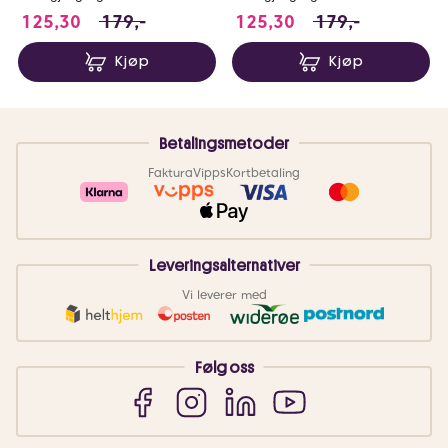
125.3 i stedet for 179 NOK, du sparer 53.7 N
125.3 i stedet for
125,30
179,-
125,30
179,-
Kjøp
Kjøp
Betalingsmetoder
Faktura
Vipps
Kortbetaling
Leveringsalternativer
Vi leverer med
Følg oss