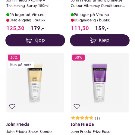
John Frieda PROfiller+
John Frieda Brilliant Brunette
Thickening Spray 150ml
Colour Vibrancy Conditioner
250ml
På lager på Vita.no
På lager på Vita.no
Utilgjengelig i butikk
Utilgjengelig i butikk
125.3 i stedet for 179 NOK, du sparer 53.7 N
111.3 i stedet for
125,30
179,-
111,30
159,-
Kjøp
Kjøp
30%
30%
Kun på nett
Karakter:
5.0 av 5 mulige
(1)
John Frieda
John Frieda
John Frieda Sheer Blonde
John Frieda Frizz Ease