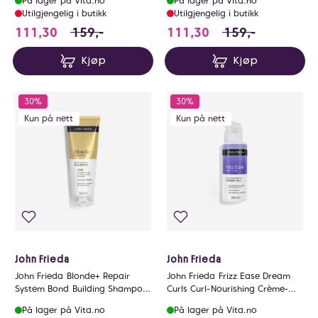
På lager på Vita.no
På lager på Vita.no
Utilgjengelig i butikk
Utilgjengelig i butikk
111.3 i stedet for 159 NOK, du sparer 47.7 N
111.3 i stedet for
111,30
159,-
111,30
159,-
Kjøp
Kjøp
30%
30%
Kun på nett
Kun på nett
John Frieda
John Frieda
John Frieda Blonde+ Repair
John Frieda Frizz Ease Dream
System Bond Building Shampoo
Curls Curl-Nourishing Crème-Oil
250ml
100ml
På lager på Vita.no
På lager på Vita.no