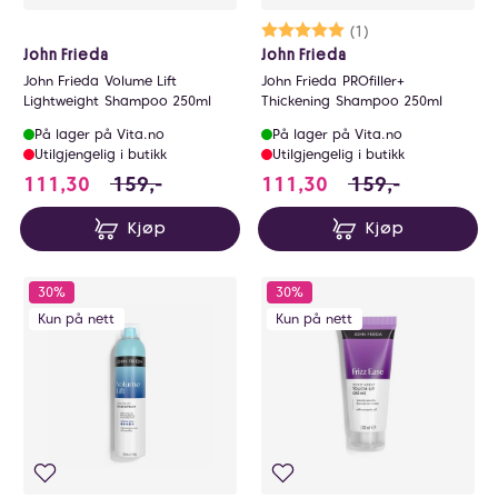
Karakter:
5.0 av 5 mulige
(1)
John Frieda
John Frieda
John Frieda Volume Lift
John Frieda PROfiller+
Lightweight Shampoo 250ml
Thickening Shampoo 250ml
På lager på Vita.no
På lager på Vita.no
Utilgjengelig i butikk
Utilgjengelig i butikk
111.3 i stedet for 159 NOK, du sparer 47.7 N
111.3 i stedet for
111,30
159,-
111,30
159,-
Kjøp
Kjøp
30%
30%
Kun på nett
Kun på nett