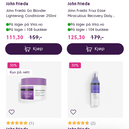
John Frieda
John Frieda
John Frieda Go Blonder
John Frieda Frizz Ease
Lightening Conditioner 250ml
Miraculous Recovery Daily
Miracle Leave-In Conditioner
På lager på Vita.no
På lager på Vita.no
200ml
På lager i 108 butikker
På lager i 104 butikker
111.3 i stedet for 159 NOK, du sparer 47.7 N
125.3 i stedet for
111,30
159,-
125,30
179,-
Kjøp
Kjøp
30%
30%
Kun på nett
Karakter:
5.0 av 5 mulige
(1)
Karakter:
4.5 av 5 mulige
(2)