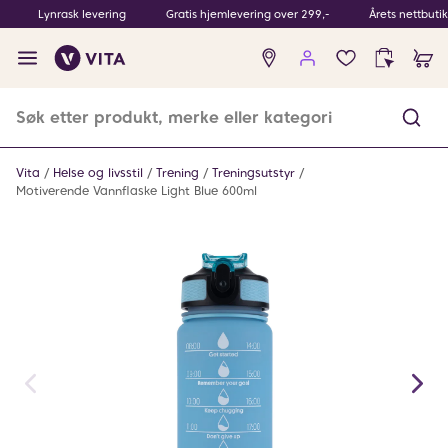
Lynrask levering
Gratis hjemlevering over 299,-
Årets nettbuti
Ingen
produkter
i
ønskeliste
Vita
Helse og livsstil
Trening
Treningsutstyr
Motiverende Vannflaske Light Blue 600ml