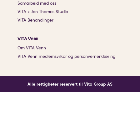
Samarbeid med oss
VITA x Jan Thomas Studio
VITA Behandlinger
VITA Venn
Om VITA Venn
VITA Venn medlemsvilkår og personvernerklæring
Alle rettigheter reservert til Vita Group AS
Noe gikk galt
En ukjent feil har oppstått. Klikk på knappen under for
å laste siden på nytt.