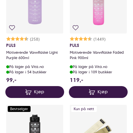
Karakter:
4.8 av 5 mulige
(258)
Karakter:
4.7 av 5 mulige
(1449)
PULS
PULS
Motiverende Vannflaske Light
Motiverende Vannflaske Faded
Purple 600ml
Pink 900ml
På lager på Vita.no
På lager på Vita.no
På lager i 54 butikker
På lager i 109 butikker
99 NOK
119 NOK
99,-
119,-
Kjøp
Kjøp
Bestselger
Kun på nett