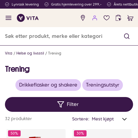
Lynrask levering
Gratis hjemlevering over 299,-
Årets nettbuti
Ingen
produkter
i
ønskeliste
Vita
Helse og livsstil
Trening
Trening
Drikkeflasker og shakere
Treningsutstyr
Filter
Anta
32 produkter
Sortere:
valg
filtr
50%
30%