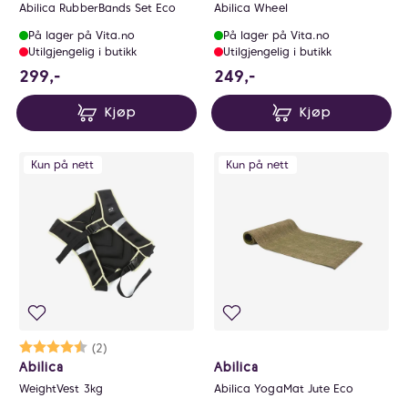
Abilica RubberBands Set Eco
Abilica Wheel
På lager på Vita.no
På lager på Vita.no
Utilgjengelig i butikk
Utilgjengelig i butikk
299 NOK
249 NOK
299,-
249,-
Kjøp
Kjøp
Kun på nett
Kun på nett
Karakter:
4.5 av 5 mulige
(2)
Abilica
Abilica
WeightVest 3kg
Abilica YogaMat Jute Eco