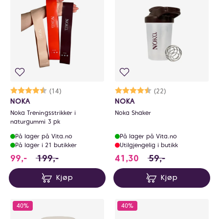
0
Karakter:
4.7 av 5 mulige
(14)
Karakter:
4.4 av 5 mulige
(22)
NOKA
NOKA
Noka Treningsstrikker i
Noka Shaker
naturgummi 3 pk
På lager på Vita.no
På lager på Vita.no
På lager i 21 butikker
Utilgjengelig i butikk
99 i stedet for 199 NOK, du sparer 100 NOK
41.3 i stedet for 
99,-
199,-
41,30
59,-
Kjøp
Kjøp
40%
40%