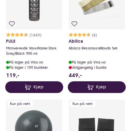
Karakter:
4.7 av 5 mulige
(1449)
Karakter:
4.8 av 5 mulige
(4)
PULS
Abilica
Motiverende Vannflaske Dark
Abilica ResistanceBands Set
Grey/Black 900 ml
På lager på Vita.no
På lager på Vita.no
På lager i 109 butikker
Utilgjengelig i butikk
119 NOK
449 NOK
119,-
449,-
Kjøp
Kjøp
Kun på nett
Kun på nett