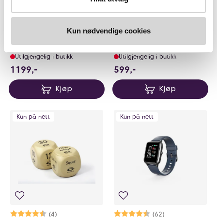
Karakter:
4.6 av 5 mulige
(8)
Abilica
Abilica
Kun nødvendige cookies
WeightVest Flexi 10kg
Abilica KettleBell Covered 8kg
På lager på Vita.no
På lager på Vita.no
Utilgjengelig i butikk
Utilgjengelig i butikk
1199 NOK
599 NOK
1199,-
599,-
Kjøp
Kjøp
Kun på nett
Kun på nett
Karakter:
4.8 av 5 mulige
(4)
Karakter:
4.1 av 5 mulige
(62)