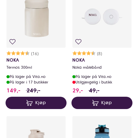
Karakter:
4.4 av 5 mulige
(16)
Karakter:
4.4 av 5 mulige
(8)
NOKA
NOKA
Termos 300ml
Noka målebånd
På lager på Vita.no
På lager på Vita.no
På lager i 17 butikker
Utilgjengelig i butikk
149 i stedet for 249 NOK, du sparer 100 NOK
29 i stedet for 49 NO
149,-
249,-
29,-
49,-
Kjøp
Kjøp