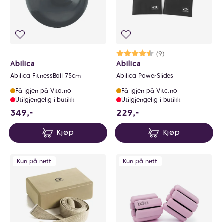
Karakter:
4.3 av 5 mulige
(9)
Abilica
Abilica
Abilica FitnessBall 75cm
Abilica PowerSlides
Få igjen på Vita.no
Få igjen på Vita.no
Utilgjengelig i butikk
Utilgjengelig i butikk
349 NOK
229 NOK
349,-
229,-
Kjøp
Kjøp
Kun på nett
Kun på nett