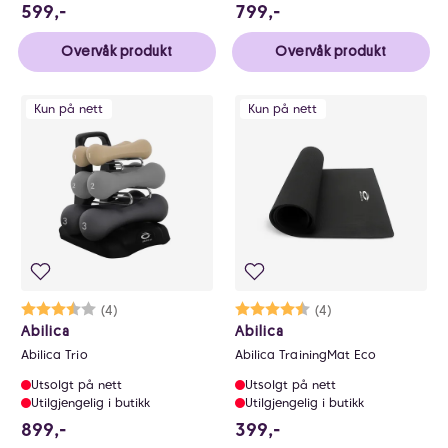
599 NOK
799 NOK
599,-
799,-
Overvåk produkt
Overvåk produkt
Kun på nett
Kun på nett
Karakter:
3.8 av 5 mulige
(4)
Karakter:
4.3 av 5 mulige
(4)
Abilica
Abilica
Abilica Trio
Abilica TrainingMat Eco
Utsolgt på nett
Utsolgt på nett
Utilgjengelig i butikk
Utilgjengelig i butikk
899 NOK
399 NOK
899,-
399,-