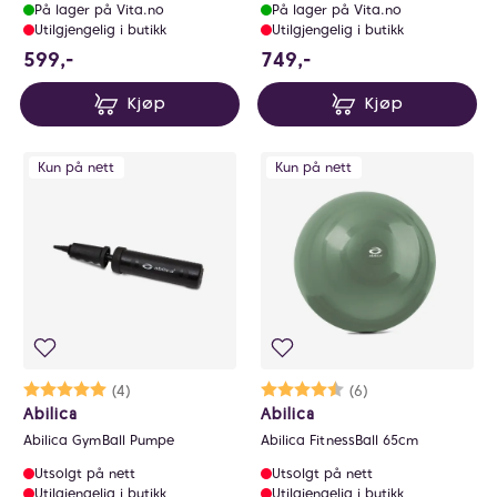
På lager på Vita.no
På lager på Vita.no
Utilgjengelig i butikk
Utilgjengelig i butikk
599 NOK
749 NOK
599,-
749,-
Kjøp
Kjøp
Kun på nett
Kun på nett
Karakter:
5.0 av 5 mulige
(4)
Karakter:
4.5 av 5 mulige
(6)
Abilica
Abilica
Abilica GymBall Pumpe
Abilica FitnessBall 65cm
Utsolgt på nett
Utsolgt på nett
Utilgjengelig i butikk
Utilgjengelig i butikk