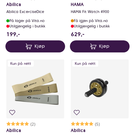
Abilica
HAMA
Abilica ExcerciseDice
HAMA Fit Watch 4900
På lager på Vita.no
Få igjen på Vita.no
Utilgjengelig i butikk
Utilgjengelig i butikk
199 NOK
629 NOK
199,-
629,-
Kjøp
Kjøp
Kun på nett
Kun på nett
Karakter:
5.0 av 5 mulige
(2)
Karakter:
5.0 av 5 mulige
(5)
Abilica
Abilica