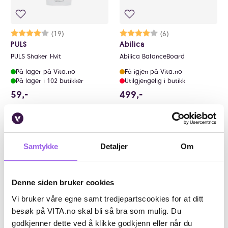
Karakter:
4.0 av 5 mulige
(19)
Karakter:
4.0 av 5 mulige
(6)
PULS
Abilica
PULS Shaker Hvit
Abilica BalanceBoard
På lager på Vita.no
Få igjen på Vita.no
På lager i 102 butikker
Utilgjengelig i butikk
59 NOK
499 NOK
59,-
499,-
Kjøp
Kjøp
Kun på nett
Kun på nett
Samtykke
Detaljer
Om
Denne siden bruker cookies
Vi bruker våre egne samt tredjepartscookies for at ditt
besøk på VITA.no skal bli så bra som mulig. Du
godkjenner dette ved å klikke godkjenn eller når du