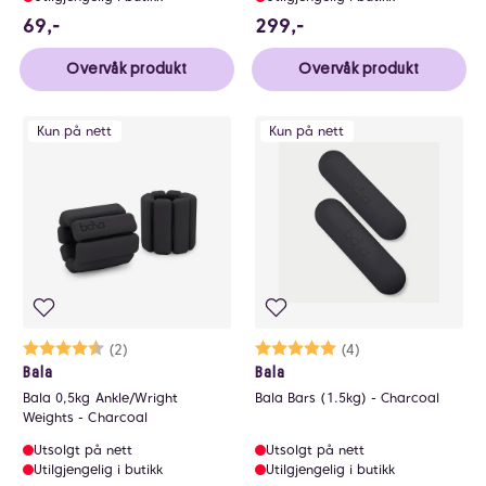
69 NOK
299 NOK
69,-
299,-
Overvåk produkt
Overvåk produkt
Kun på nett
Kun på nett
Karakter:
4.5 av 5 mulige
(2)
Karakter:
5.0 av 5 mulige
(4)
Bala
Bala
Bala 0,5kg Ankle/Wright
Bala Bars (1.5kg) - Charcoal
Weights - Charcoal
Utsolgt på nett
Utsolgt på nett
Utilgjengelig i butikk
Utilgjengelig i butikk