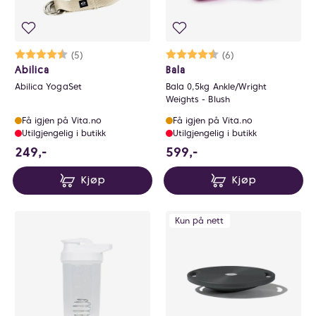
Karakter:
4.2 av 5 mulige
(5)
Karakter:
4.7 av 5 mulige
(6)
Abilica
Bala
Abilica YogaSet
Bala 0,5kg Ankle/Wright
Weights - Blush
Få igjen på Vita.no
Få igjen på Vita.no
Utilgjengelig i butikk
Utilgjengelig i butikk
249 NOK
599 NOK
249,-
599,-
Kjøp
Kjøp
Kun på nett