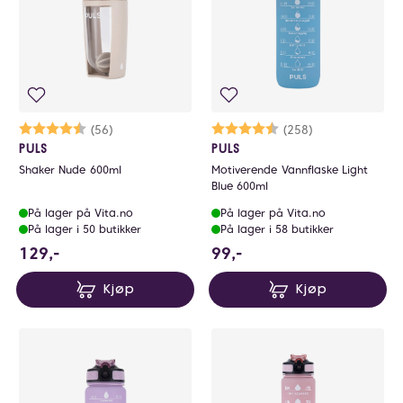
Karakter:
4.6 av 5 mulige
(56)
Karakter:
4.8 av 5 mulige
(258)
PULS
PULS
Shaker Nude 600ml
Motiverende Vannflaske Light
Blue 600ml
På lager på Vita.no
På lager på Vita.no
På lager i 50 butikker
På lager i 58 butikker
129 NOK
99 NOK
129,-
99,-
Kjøp
Kjøp