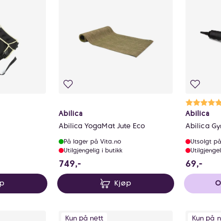
lige
Ka
5.
Abilica
Abilica
Abilica YogaMat Jute Eco
Abilica G
På lager på Vita.no
Utsolgt på
Utilgjengelig i butikk
Utilgjengel
749 NOK
69 
749,-
69,-
øp
Kjøp
O
Kun på nett
Kun på n