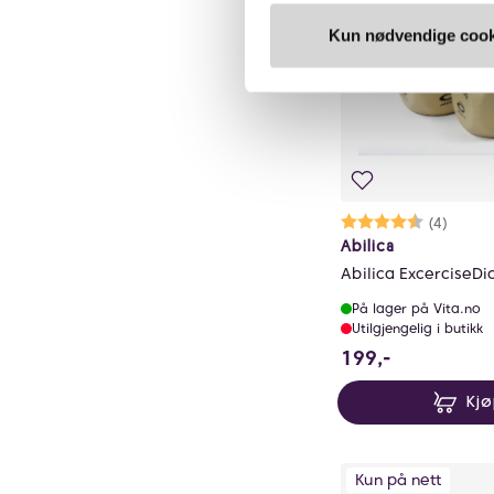
Kun nødvendige cook
Karakter:
4.8 av 5 mu
(4)
Abilica
Abilica ExcerciseDi
På lager på Vita.no
Utilgjengelig i butikk
199 NOK
199,-
Kj
Kun på nett