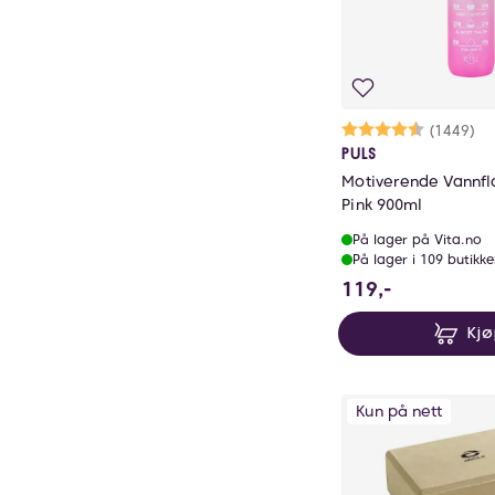
Karakter:
4.7 av 5 
(1449)
PULS
Motiverende Vannfl
Pink 900ml
På lager på Vita.no
På lager i 109 butikke
119 NOK
119,-
Kj
Kun på nett