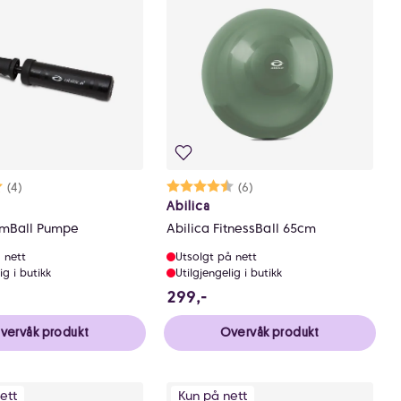
rakter:
0 av 5 mulige
(4)
Karakter:
4.5 av 5 mulige
(6)
Abilica
ymBall Pumpe
Abilica FitnessBall 65cm
 nett
Utsolgt på nett
ig i butikk
Utilgjengelig i butikk
NOK
299 NOK
299,-
vervåk produkt
Overvåk produkt
ett
Kun på nett