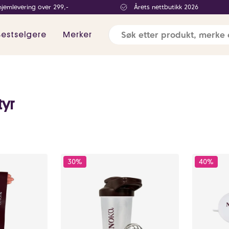
hjemlevering over 299,-
Årets nettbutikk 2026
Bestselgere
Merker
tyr
30%
40%