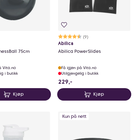
Karakter:
4.3 av 5 mulige
(9)
Abilica
tnessBall 75cm
Abilica PowerSlides
å Vita.no
Få igjen på Vita.no
ig i butikk
Utilgjengelig i butikk
9 NOK
229 NOK
229,-
Kjøp
Kjøp
Kun på nett