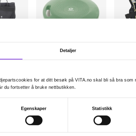
Detaljer
Karakter:
5.0 av 5 mulige
(1)
Ka
4.
Abilica
Abilica
lte Premium
Abilica SoftBalance
WeightVest
jepartscookies for at ditt besøk på VITA.no skal bli så bra som
På lager på Vita.no
På lager p
r du fortsetter å bruke nettbutikken.
Utilgjengelig i butikk
Utilgjengel
549 NOK
1
549,-
1199,-
Egenskaper
Statistikk
øp
Kjøp
Kun på nett
Kun på n