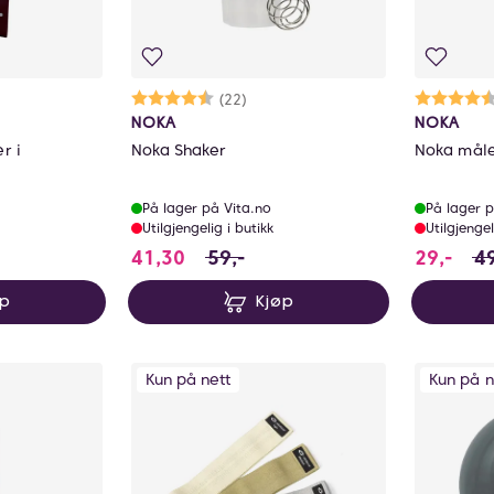
ulige
Karakter:
4.4 av 5 mulige
(22)
Ka
4.
NOKA
NOKA
r i
Noka Shaker
Noka mål
På lager på Vita.no
På lager p
Utilgjengelig i butikk
Utilgjengel
for 199 NOK, du sparer 100 NOK
41.3 i stedet for 59 NOK, du spa
29 i
41,30
59,-
29,-
49
øp
Kjøp
Kun på nett
Kun på n