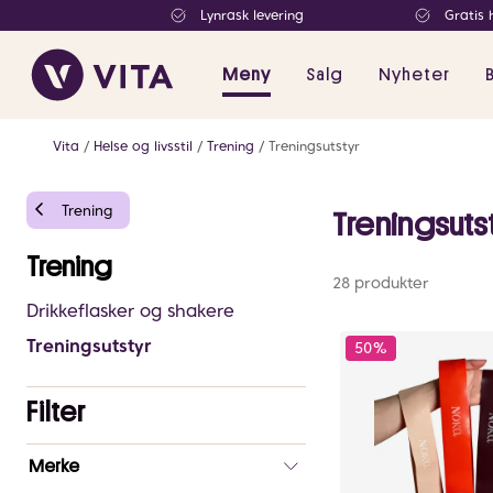
Lynrask levering
Gratis 
Meny
Salg
Nyheter
Vita
Helse og livsstil
Trening
Treningsutstyr
Trening
Treningsuts
Trening
28 produkter
Drikkeflasker og shakere
Treningsutstyr
50%
Filter
Antall
Merke
valgte