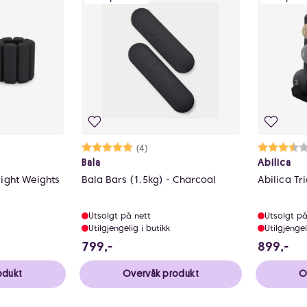
lige
Karakter:
5.0 av 5 mulige
(4)
Ka
3.
Bala
Abilica
Bala Bars (1.5kg) - Charcoal
Abilica Tr
Utsolgt på nett
Utsolgt på
Utilgjengelig i butikk
Utilgjengel
799 NOK
89
799,-
899,-
odukt
Overvåk produkt
O