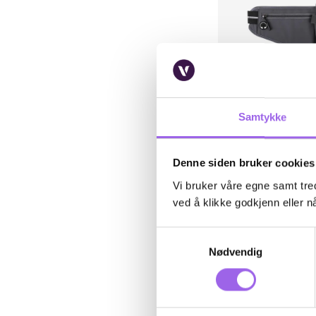
Samtykke
GEAR
GEAR Sport Midjebe
Denne siden bruker cookies
Universal
Vi bruker våre egne samt tred
På lager på Vita.no
ved å klikke godkjenn eller nå
Utilgjengelig i butikk
199 NOK
199,-
Samtykkevalg
Nødvendig
Kj
Kun på nett