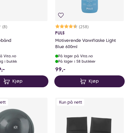
rakter:
4 av 5 mulige
(8)
Karakter:
4.8 av 5 mulige
(258)
PULS
ebånd
Motiverende Vannflaske Light
Blue 600ml
å Vita.no
På lager på Vita.no
ig i butikk
På lager i 58 butikker
rer 17.700000000000003 NOK
 stedet for 49 NOK, du sparer 20 NOK
99 NOK
,-
99,-
Kjøp
Kjøp
ett
Kun på nett