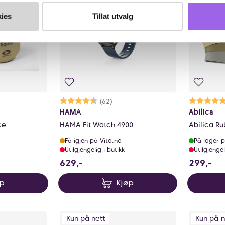
ies
Tillat utvalg
lige
Karakter:
4.1 av 5 mulige
(62)
Ka
5.
HAMA
Abilica
ce
HAMA Fit Watch 4900
Abilica R
Få igjen på Vita.no
På lager p
Utilgjengelig i butikk
Utilgjengel
629 NOK
29
629,-
299,-
øp
Kjøp
Kun på nett
Kun på n