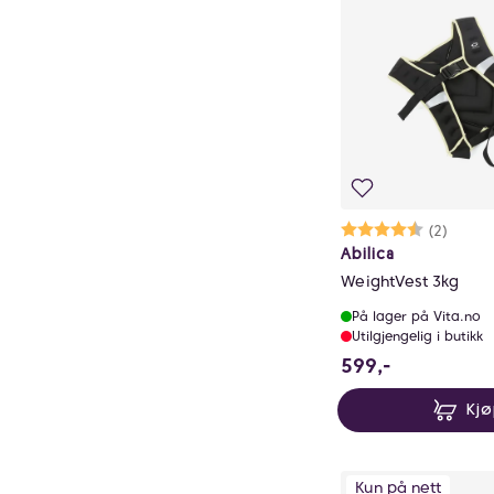
Karakter:
4.5 av 5 mu
(2)
Abilica
WeightVest 3kg
På lager på Vita.no
Utilgjengelig i butikk
599 NOK
599,-
Kj
Kun på nett