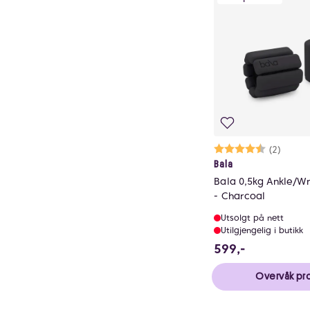
Karakter:
4.5 av 5 mu
(2)
Bala
Bala 0,5kg Ankle/Wright Weights
- Charcoal
Utsolgt på nett
Utilgjengelig i butikk
599 NOK
599,-
Overvåk pr