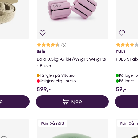
lige
Karakter:
4.7 av 5 mulige
(6)
Ka
4.
Bala
PULS
Bala 0,5kg Ankle/Wright Weights
PULS Shake
- Blush
Få igjen på Vita.no
På lager p
Utilgjengelig i butikk
På lager i
599 NOK
59 
599,-
59,-
øp
Kjøp
Kun på nett
Kun på n