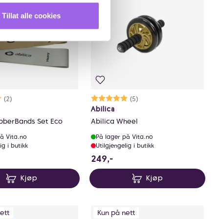
Tillat alle cookies
rakter:
0 av 5 mulige
(2)
Karakter:
5.0 av 5 mulige
(5)
Abilica
ubberBands Set Eco
Abilica Wheel
å Vita.no
På lager på Vita.no
ig i butikk
Utilgjengelig i butikk
9 NOK
249 NOK
249,-
Kjøp
Kjøp
ett
Kun på nett