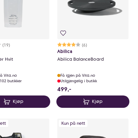
rakter:
0 av 5 mulige
(19)
Karakter:
4.0 av 5 mulige
(6)
Abilica
r Hvit
Abilica BalanceBoard
å Vita.no
Få igjen på Vita.no
 102 butikker
Utilgjengelig i butikk
NOK
499 NOK
499,-
Kjøp
Kjøp
ett
Kun på nett