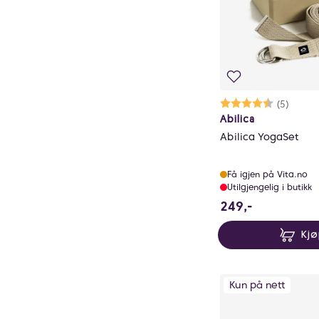
Karakter:
4.2 av 5 mu
(5)
Abilica
Abilica YogaSet
Få igjen på Vita.no
Utilgjengelig i butikk
249 NOK
249,-
Kj
Kun på nett