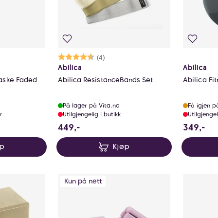
mulige
Karakter:
4.8 av 5 mulige
(4)
Abilica
Abilica
aske Faded
Abilica ResistanceBands Set
Abilica Fi
På lager på Vita.no
Få igjen p
r
Utilgjengelig i butikk
Utilgjengel
449 NOK
34
449,-
349,-
øp
Kjøp
Kun på nett