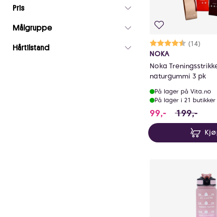
filtre
Pris
0
Målgruppe
Karakter:
4.7 av 5 m
(14)
Hårtilstand
NOKA
Noka Treningsstrikke
naturgummi 3 pk
På lager på Vita.no
På lager i 21 butikker
99 i stedet 
99,-
199,-
Kj