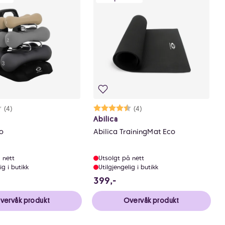
rakter:
8 av 5 mulige
(4)
Karakter:
4.3 av 5 mulige
(4)
Abilica
io
Abilica TrainingMat Eco
 nett
Utsolgt på nett
ig i butikk
Utilgjengelig i butikk
9 NOK
399 NOK
399,-
vervåk produkt
Overvåk produkt