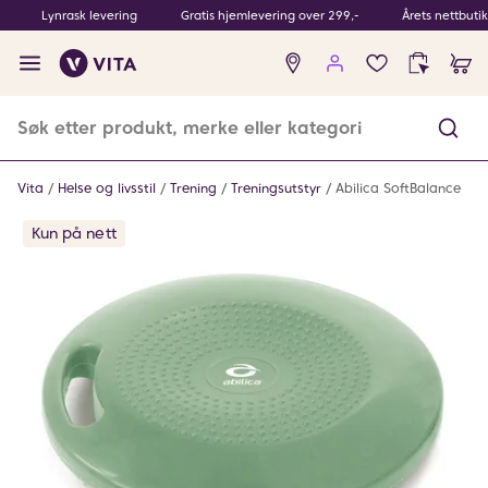
Lynrask levering
Gratis hjemlevering over 299,-
Årets nettbuti
Ingen
produkter
i
ønskeliste
Vita
Helse og livsstil
Trening
Treningsutstyr
Abilica SoftBalance
Kun på nett