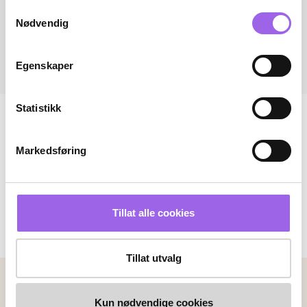
Samtykkevalg
Nødvendig
Egenskaper
Statistikk
Markedsføring
Tillat alle cookies
Tillat utvalg
Betalingsmetoder
Kun nødvendige cookies
Faktura
Vipps
Kortbetaling