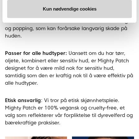
Forebygger arr:
Ingen ønsker varige minner om en
Kun nødvendige cookies
kvise. Mighty Patch bidrar til å redusere risikoen for
arrdannelse ved å eliminere behovet for klemming
og popping, som kan forårsake langvarig skade på
huden.
Passer for alle hudtyper:
Uansett om du har tørr,
oljete, kombinert eller sensitiv hud, er Mighty Patch
designet for å være mild nok for sensitiv hud,
samtidig som den er kraftig nok til å være effektiv på
alle hudtyper.
Etisk ansvarlig
: Vi tror på etisk skjønnhetspleie.
Mighty Patch er 100% vegansk og cruelty-free, et
valg som reflekterer vår forpliktelse til dyrevelferd og
bærekraftige praksiser.