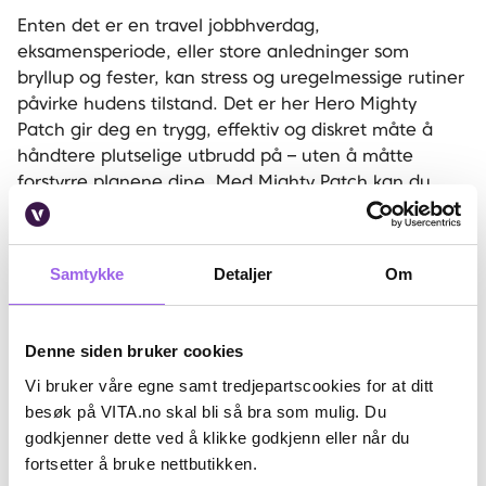
Enten det er en travel jobbhverdag,
eksamensperiode, eller store anledninger som
bryllup og fester, kan stress og uregelmessige rutiner
påvirke hudens tilstand. Det er her Hero Mighty
Patch gir deg en trygg, effektiv og diskret måte å
håndtere plutselige utbrudd på – uten å måtte
forstyrre planene dine. Med Mighty Patch kan du
fokusere på det som betyr mest, samtidig som huden
får den støtten den trenger – året rundt.
Samtykke
Detaljer
Om
Denne siden bruker cookies
Vi bruker våre egne samt tredjepartscookies for at ditt
besøk på VITA.no skal bli så bra som mulig. Du
godkjenner dette ved å klikke godkjenn eller når du
fortsetter å bruke nettbutikken.