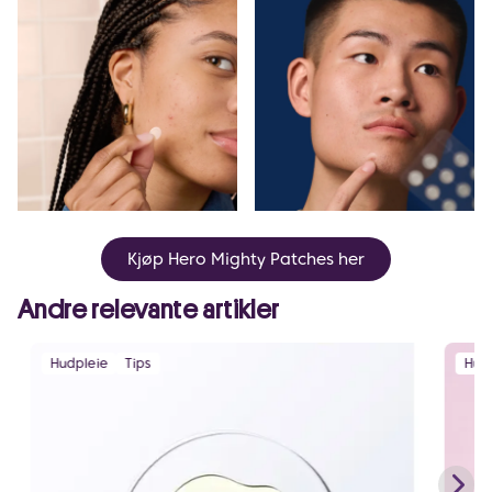
Kjøp Hero Mighty Patches her
Andre relevante artikler
Hudpleie
Tips
Hud