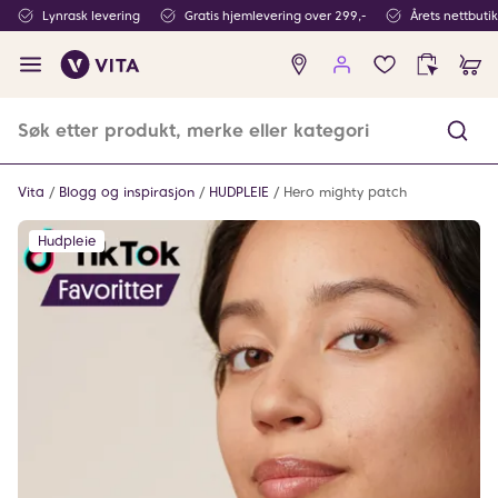
Lynrask levering
Gratis hjemlevering over 299,-
Årets nettbuti
Ingen
produkter
i
ønskeliste
Vita
Blogg og inspirasjon
HUDPLEIE
Hero mighty patch
Hudpleie