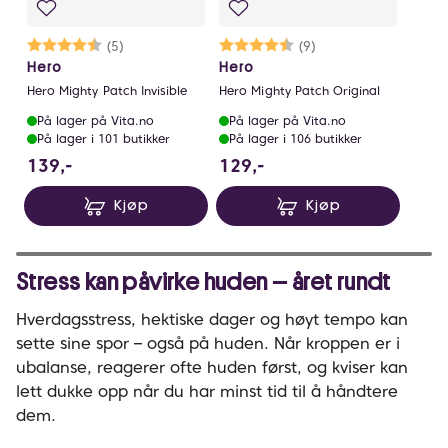
Karakter:
4.4 av 5 mulige
(5)
Karakter:
4.4 av 5 mulige
(9)
Hero
Hero
Hero Mighty Patch Invisible
Hero Mighty Patch Original
På lager på Vita.no
På lager på Vita.no
På lager i 101 butikker
På lager i 106 butikker
139 NOK
129 NOK
139,-
129,-
Kjøp
Kjøp
Stress kan påvirke huden – året rundt
Hverdagsstress, hektiske dager og høyt tempo kan
sette sine spor – også på huden. Når kroppen er i
ubalanse, reagerer ofte huden først, og kviser kan
lett dukke opp når du har minst tid til å håndtere
dem.