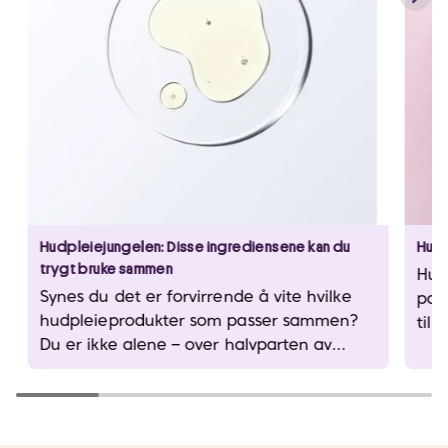
Hudpleiejungelen: Disse ingrediensene kan du
Hudpl
trygt bruke sammen
Hud
Synes du det er forvirrende å vite hvilke
pop
hudpleieprodukter som passer sammen?
til 
Du er ikke alene – over halvparten av
for 
norske kvinner sliter med det samme. Her
hud
får du enkle råd som gjør hudpleierutinen
din både tryggere og mer effektiv.