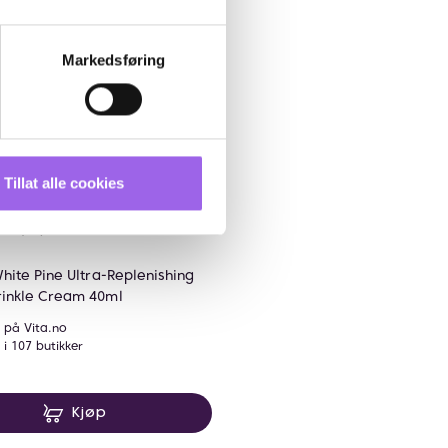
Markedsføring
Tillat alle cookies
Karakter:
4.6 av 5 mulige
(17)
hite Pine Ultra-Replenishing
inkle Cream 40ml
 på Vita.no
 i 107 butikker
79 NOK
Kjøp