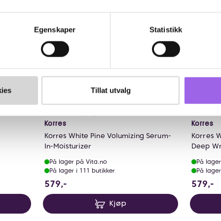
Egenskaper
Statistikk
ies
Tillat utvalg
Karakter:
4.6 av 5 mulige
(20)
Korres
Korres
Korres White Pine Volumizing Serum-
Korres W
In-Moisturizer
Deep Wr
På lager på Vita.no
På lager
På lager i 111 butikker
På lager
579 NOK
5
579,-
579,-
Kjøp