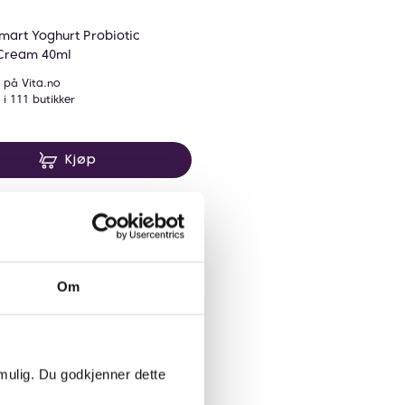
Korres
mart Yoghurt Probiotic
Korres Smart Yoghurt Probioti
 Cream 40ml
Cream 40ml
 på Vita.no
På lager på Vita.no
 i 111 butikker
På lager i 116 butikker
79 NOK
379 NOK
379,-
Kjøp
Kjøp
 å gi fylde, spenst, og
s elastisitet, gir et løft,
Om
ive anti-rynkeformel bidrar
 mulig. Du godkjenner dette