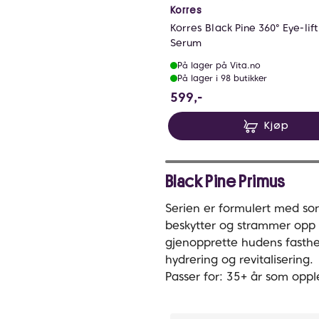
Korres
Korres Black Pine 360° Eye-lif
Serum
På lager på Vita.no
På lager i 98 butikker
599 NOK
599,-
Kjøp
Black Pine Primus
Serien er formulert med so
beskytter og strammer opp
gjenopprette hudens fasthet
hydrering og revitalisering.
Passer for: 35+ år som opple