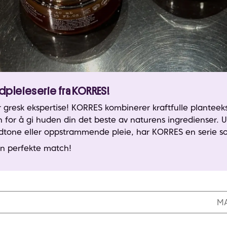
udpleieserie fra KORRES!
 gresk ekspertise! KORRES kombinerer kraftfulle planteek
n for å gi huden din det beste av naturens ingredienser.
udtone eller oppstrammende pleie, har KORRES en serie s
din perfekte match!
MA