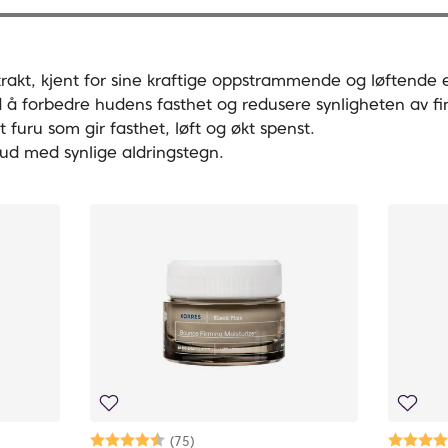
trakt, kjent for sine kraftige oppstrammende og løftende
å forbedre hudens fasthet og redusere synligheten av fin
t furu som gir fasthet, løft og økt spenst.
ud med synlige aldringstegn.
Karakter:
4.7 av 5 mulige
(75)