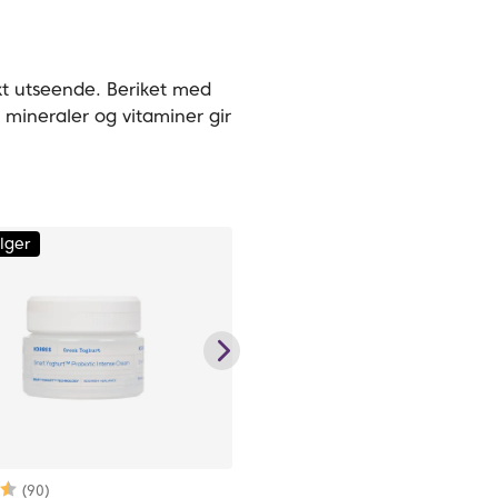
skt utseende. Beriket med
 mineraler og vitaminer gir
lger
Karakter:
4.9 av 5 mulige
(90)
Karakter:
4.6 av 5 mulige
(48)