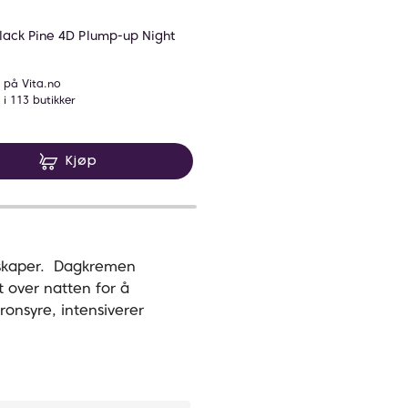
Korres
lack Pine 4D Plump-up Night
Korres Black Pine 4D Bio-Shap
Serum Sculpt and Lift
 på Vita.no
På lager på Vita.no
 i 113 butikker
På lager i 111 butikker
79 NOK
599 NOK
599,-
Kjøp
Kjøp
nskaper. Dagkremen
 over natten for å
ronsyre, intensiverer