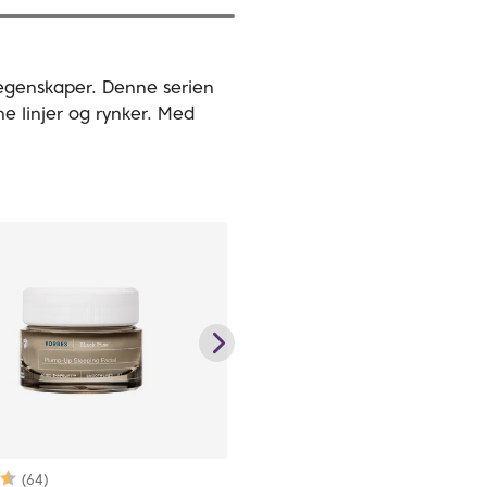
 egenskaper. Denne serien
e linjer og rynker. Med
Karakter:
4.6 av 5 mulige
(64)
Karakter:
4.8 av 5 mulige
(69)