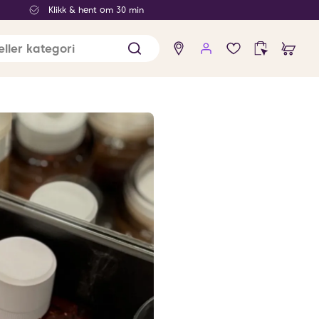
Klikk & hent om 30 min
Ingen
produkter
i
ønskelisten