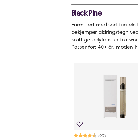
Black Pine
Formulert med sort furueks
bekjemper aldringstegn ved 
kraftige polyfenoler fra svar
Passer for: 40+ år, moden h
Karakter:
4.5 av 5 mulige
(93)