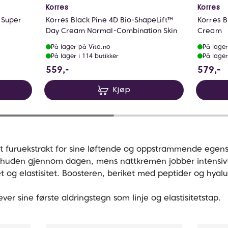
Korres
Korres
t Super
Korres Black Pine 4D Bio-ShapeLift™
Korres B
Day Cream Normal-Combination Skin
Cream
På lager på Vita.no
På lager
På lager i 114 butikker
På lager
559 NOK
5
559,-
579,-
Kjøp
rt furuekstrakt for sine løftende og oppstrammende ege
 huden gjennom dagen, mens nattkremen jobber intensivt
 og elastisitet. Boosteren, beriket med peptider og hyalu
ver sine første aldringstegn som linje og elastisitetstap.