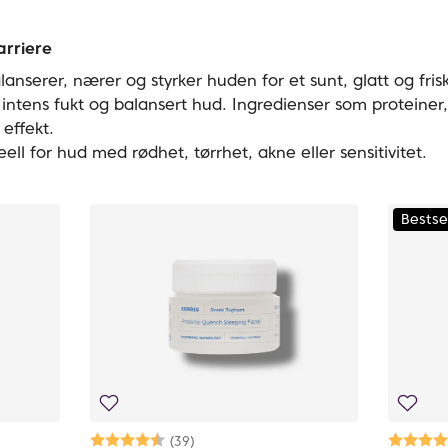
arriere
alanserer, nærer og styrker huden for et sunt, glatt og fri
r intens fukt og balansert hud. Ingredienser som proteiner,
effekt.
eell for hud med rødhet, tørrhet, akne eller sensitivitet.
Bestse
Karakter:
4.8 av 5 mulige
(39)