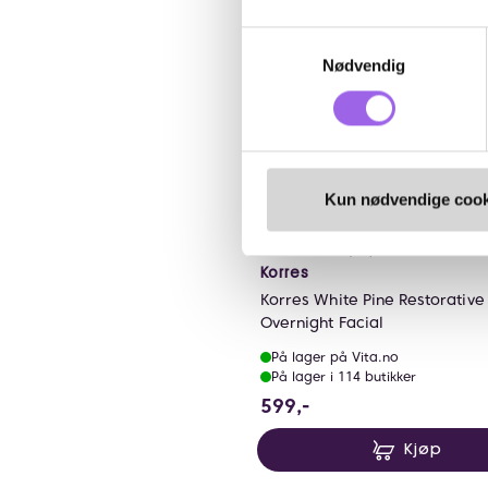
Samtykkevalg
Nødvendig
Kun nødvendige cook
Karakter:
4.8 av 5 mulige
(19)
Korres
Korres White Pine Restorative
Overnight Facial
På lager på Vita.no
På lager i 114 butikker
599 NOK
599,-
Kjøp