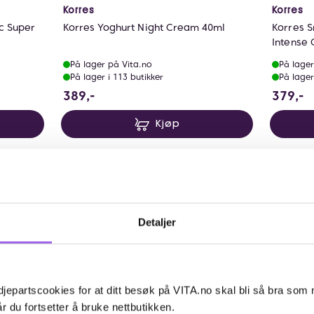
Korres
Korres
c Super
Korres Yoghurt Night Cream 40ml
Korres S
Intense
På lager på Vita.no
På lager
På lager i 113 butikker
På lager
389 NOK
3
389,-
379,-
Kjøp
er overgangsalderen, og tilbyr omfattende forbedringer ved
userer dype linjer og rynker. Denne serien forbedrer huden
Detaljer
ringstegn som dype linjer og aldersflekker. Med sin effekt
og forsterker hudens naturlige glød.
hud.
jepartscookies for at ditt besøk på VITA.no skal bli så bra som
r du fortsetter å bruke nettbutikken.