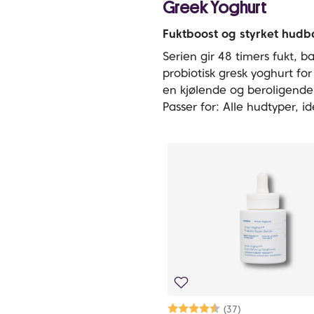
Greek Yoghurt
Fuktboost og styrket hudb
Serien gir 48 timers fukt, b
probiotisk gresk yoghurt fo
en kjølende og beroligende 
Passer for: Alle hudtyper, id
Karakter:
4.9 av 5 mulige
(37)