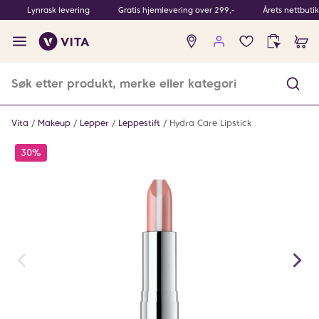
Lynrask levering
Gratis hjemlevering over 299,-
Årets nettbuti
Ingen
produkter
i
ønskeliste
Vita
Makeup
Lepper
Leppestift
Hydra Care Lipstick
30%