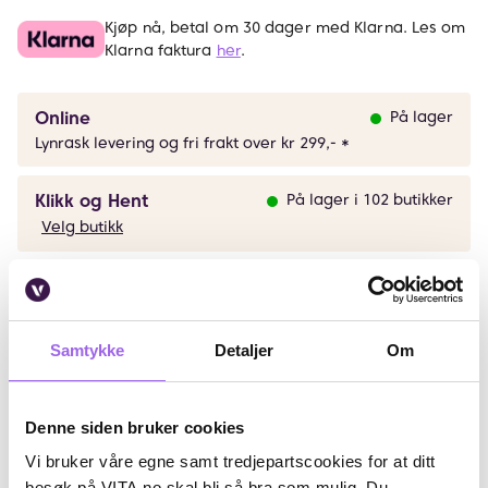
Kjøp nå, betal om 30 dager med Klarna. Les om
Klarna faktura
her
.
Online
På lager
Lynrask levering og fri frakt over kr 299,- *
Klikk og Hent
På lager i 102 butikker
Velg butikk
Beskrivelse
Samtykke
Detaljer
Om
Ingredienser
Artikkelnummer: 230509052
Denne siden bruker cookies
Omtaler
Vi bruker våre egne samt tredjepartscookies for at ditt
besøk på VITA.no skal bli så bra som mulig. Du