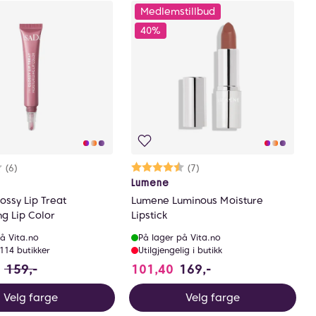
Medlemstillbud
40%
rakter:
7 av 5 mulige
(6)
Karakter:
4.1 av 5 mulige
(7)
Lumene
ossy Lip Treat
Lumene Luminous Moisture
ng Lip Color
Lipstick
å Vita.no
På lager på Vita.no
 114 butikker
Utilgjengelig i butikk
11.3 i stedet for 159 NOK, du sparer 47.7 NOK
159,-
101,40
169,-
Velg farge
Velg farge