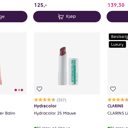
125 NOK
1
125,-
139,30
rge
Kjøp
Bestsel
Luxury
lige
Karakter:
4.5 av 5 mulige
(307)
Ka
4.
Hydracolor
CLARINS
ter Balm
Hydracolor 25 Mauve
CLARINS L