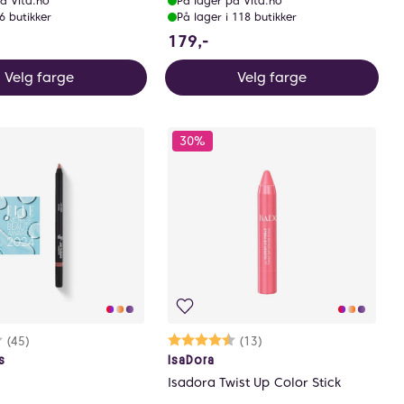
å Vita.no
På lager på Vita.no
 6 butikker
På lager i 118 butikker
0 NOK
179 NOK
179,-
Velg farge
Velg farge
30%
rakter:
4 av 5 mulige
(45)
Karakter:
4.5 av 5 mulige
(13)
s
IsaDora
Isadora Twist Up Color Stick