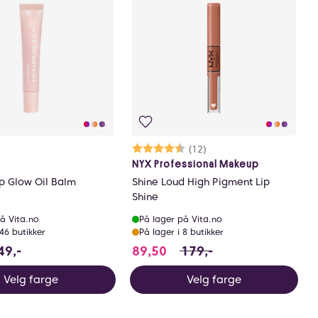
Karakter:
4.3 av 5 mulige
(12)
NYX Professional Makeup
p Glow Oil Balm
Shine Loud High Pigment Lip
Shine
å Vita.no
På lager på Vita.no
 46 butikker
På lager i 8 butikker
sparer 78.75 NOK
89.5 i stedet for 179 NOK
49,-
89,50
179,-
Velg farge
Velg farge