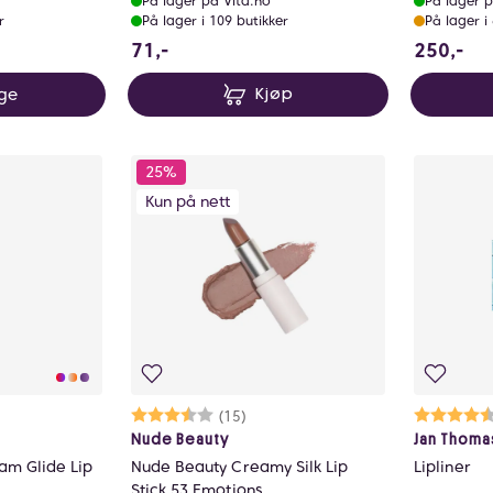
På lager på Vita.no
På lager p
r
På lager i 109 butikker
På lager i
71 NOK
25
71,-
250,-
rge
Kjøp
25%
Kun på nett
ulige
Karakter:
3.9 av 5 mulige
(15)
Ka
4.
Nude Beauty
Jan Thoma
eam Glide Lip
Nude Beauty Creamy Silk Lip
Lipliner
Stick 53 Emotions