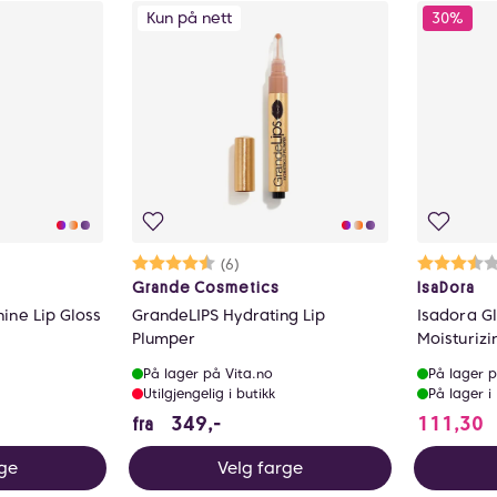
Kun på nett
30%
Karakter:
4.3 av 5 mulige
(6)
Ka
3.
Grande Cosmetics
IsaDora
ine Lip Gloss
GrandeLIPS Hydrating Lip
Isadora Gl
Plumper
Moisturizi
På lager på Vita.no
På lager p
Utilgjengelig i butikk
På lager i
349 NOK
1
349,-
111,30
fra
rge
Velg farge