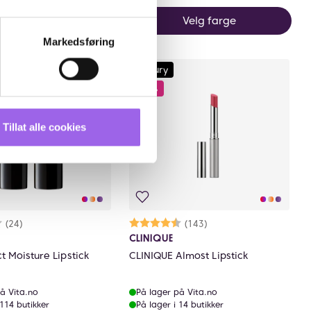
Velg farge
Kjøp
Markedsføring
Luxury
25%
Tillat alle cookies
rakter:
4 av 5 mulige
(24)
Karakter:
4.5 av 5 mulige
(143)
CLINIQUE
t Moisture Lipstick
CLINIQUE Almost Lipstick
å Vita.no
På lager på Vita.no
 114 butikker
På lager i 14 butikker