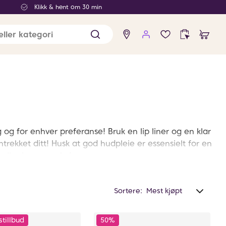
Klikk & hent om 30 min
Ingen
produkter
i
ønskelisten
og for enhver preferanse! Bruk en lip liner og en klar
trekket ditt! Husk at god hudpleie er essensielt for en
 eller leppemaske!
Sortere:
tillbud
50%