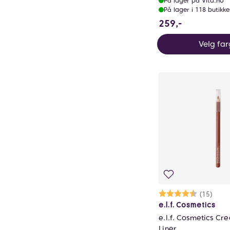
På lager på Vita.no
På lager i 118 butikke
259 NOK
259,-
Velg fa
Karakter:
4.1 av 5 m
(15)
e.l.f. Cosmetics
e.l.f. Cosmetics Cr
Liner