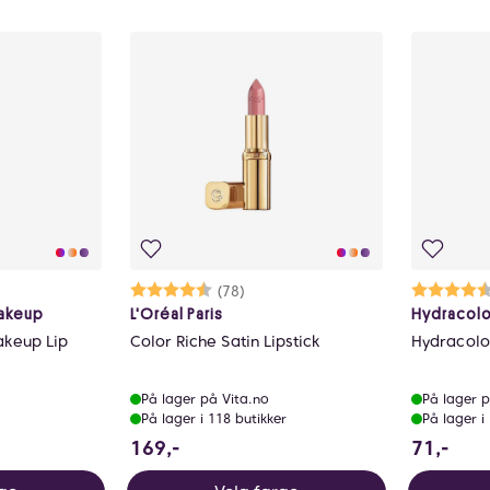
Karakter:
4.5 av 5 mulige
(78)
K
4
Makeup
L'Oréal Paris
Hydracolo
akeup Lip
Color Riche Satin Lipstick
Hydracolo
På lager på Vita.no
På lager p
På lager i 118 butikker
På lager i
169 NOK
71 
169,-
71,-