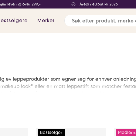
hjemlevering over 299,-
Årets nettbutikk 2026
Bestselgere
Merker
valg ev leppeprodukter som egner seg for enhver anledning 
o-makeup look" eller en matt leppestift som matcher festan
rg for å ta vare på leppene dine med en god leppepomade
Bestselger
Medlems