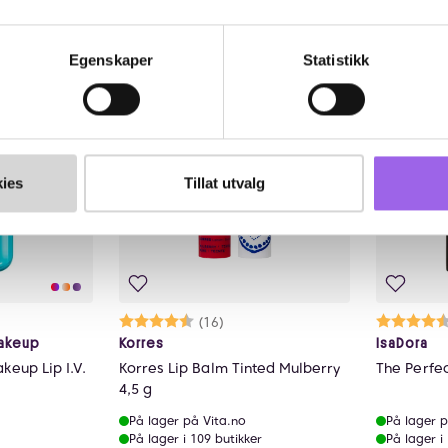
rge
Velg farge
Egenskaper
Statistikk
30%
ies
Tillat utvalg
lige
Karakter:
4.7 av 5 mulige
(16)
Ka
4.
Makeup
Korres
IsaDora
keup Lip I.V.
Korres Lip Balm Tinted Mulberry
The Perfec
4,5 g
På lager på Vita.no
På lager p
På lager i 109 butikker
På lager i