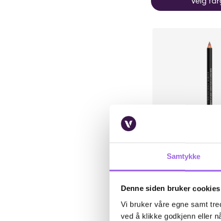
Velg fa
Karakter:
4.2 av 5 m
(42)
NYX Professional 
Samtykke
NYX Professional 
Matte Lip Liner
Denne siden bruker cookies
På lager på Vita.no
På lager i 1 butikk
Vi bruker våre egne samt tred
79 NOK
79,-
ved å klikke godkjenn eller nå