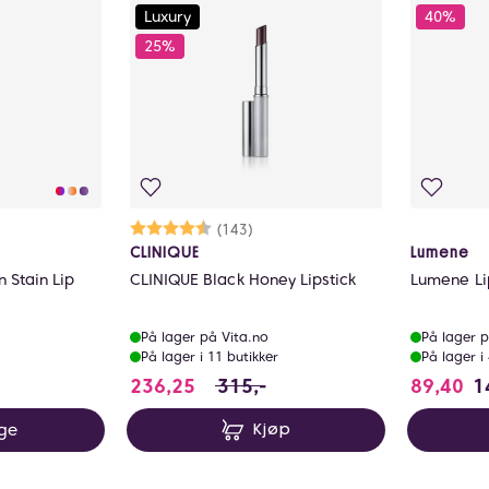
Luxury
40%
25%
Karakter:
4.5 av 5 mulige
(143)
CLINIQUE
Lumene
n Stain Lip
CLINIQUE Black Honey Lipstick
Lumene Li
På lager på Vita.no
På lager p
På lager i 11 butikker
På lager i
236.25 i stedet for 315 NOK, du 
236,25
315,-
89,40
1
rge
Kjøp