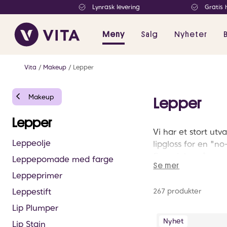
Lynrask levering
Gratis 
Meny
Salg
Nyheter
Vita
Makeup
Lepper
Makeup
Lepper
Lepper
Vi har et stort ut
Leppeolje
lipgloss for en "n
fin sminke, så sø
Leppepomade med farge
Se mer
Leppeprimer
Leppestift
267 produkter
Lip Plumper
Nyhet
Lip Stain