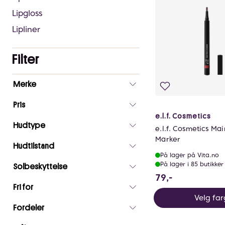
Lipgloss
Lipliner
Filter
Antall
Merke
valgte
filtre
Pris
0
e.l.f. Cosmetics
Hudtype
e.l.f. Cosmetics Mai
Marker
Hudtilstand
På lager på Vita.no
På lager i 85 butikker
Solbeskyttelse
79 NOK
79,-
Fri for
Velg fa
Fordeler