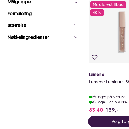
Målgruppe
Medlemstillbud
40%
Formulering
Størrelse
Nøkkelingredienser
Lumene
Lumene Luminous Sh
På lager på Vita.no
På lager i 43 butikker
83,40
139,-
Velg fa