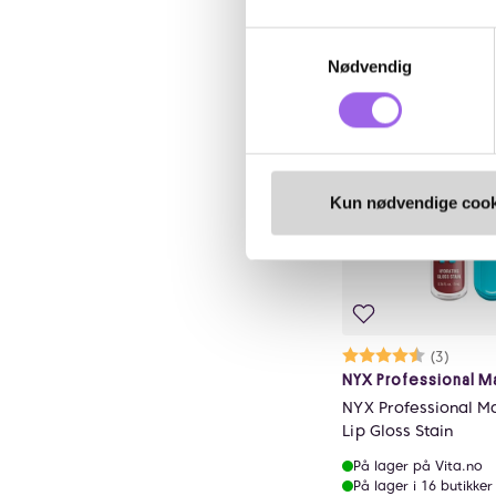
Velg fa
Samtykkevalg
Nødvendig
Kun nødvendige cook
Karakter:
4.7 av 5 mu
(3)
NYX Professional 
NYX Professional Ma
Lip Gloss Stain
På lager på Vita.no
På lager i 16 butikker