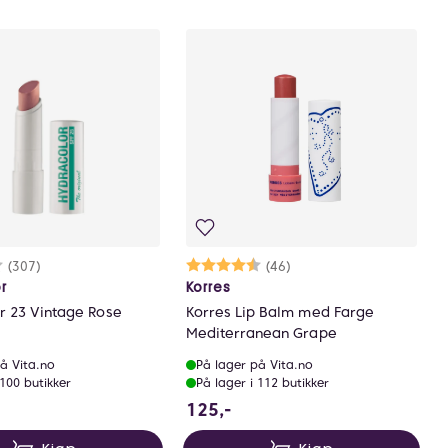
arakter:
.5 av 5 mulige
(307)
Karakter:
4.3 av 5 mulige
(46)
r
Korres
r 23 Vintage Rose
Korres Lip Balm med Farge
Mediterranean Grape
å Vita.no
På lager på Vita.no
 100 butikker
På lager i 112 butikker
NOK
125 NOK
125,-