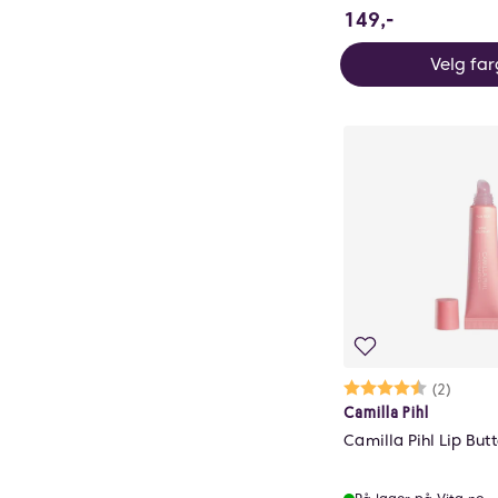
149 NOK
149,-
Velg fa
Karakter:
4.5 av 5 mu
(2)
Camilla Pihl
Camilla Pihl Lip But