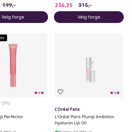
39.3 i stedet for 199 NOK, du sparer 59.699999999999
236.25 i stedet for 315 
199,-
236,25
315,-
Velg farge
Velg farge
ger
rakter:
7 av 5 mulige
(71)
L'Oréal Paris
ip Perfector
L'Oréal Paris Plump Ambition
Hyaluron Lip Oil