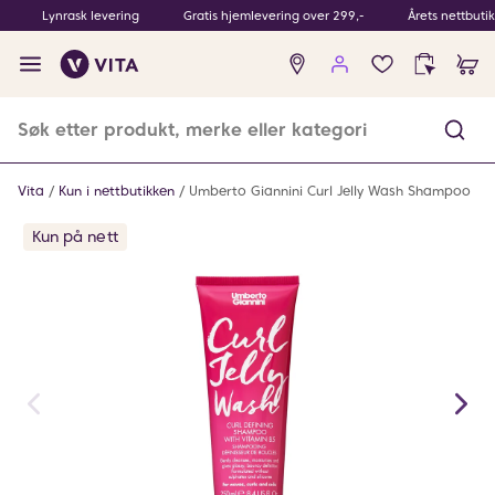
Lynrask levering
Gratis hjemlevering over 299,-
Årets nettbuti
Ingen
produkter
i
ønskeliste
Vita
Kun i nettbutikken
Umberto Giannini Curl Jelly Wash Shampoo
Kun på nett