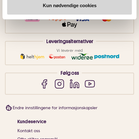
Betalingsmetoder
Kun nødvendige cookies
Faktura
Vipps
Kortbetaling
Leveringsalternativer
Vi leverer med
Følg oss
Endre innstillingene for informasjonskapsler
Kundeservice
Kontakt oss