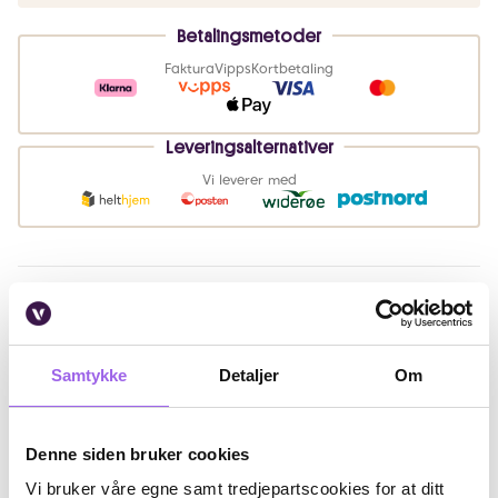
Betalingsmetoder
Faktura
Vipps
Kortbetaling
Leveringsalternativer
Vi leverer med
Beskrivelse
Bruk
Samtykke
Detaljer
Om
Ingredienser
Artikkelnummer: 260324014
Denne siden bruker cookies
Vi bruker våre egne samt tredjepartscookies for at ditt
Omtaler