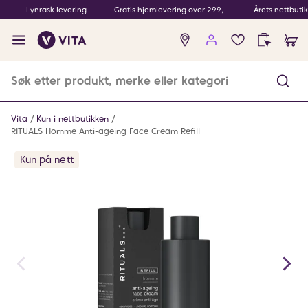
Lynrask levering
Gratis hjemlevering over 299,-
Årets nettbuti
Ingen
produkter
i
ønskeliste
Vita
Kun i nettbutikken
RITUALS Homme Anti-ageing Face Cream Refill
Kun på nett