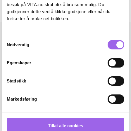
besøk på VITA.no skal bli så bra som mulig. Du
godkjenner dette ved å klikke godkjenn eller når du
Andre har også kjøpt..
fortsetter å bruke nettbutikken.
Samtykkevalg
Nødvendig
Egenskaper
Statistikk
Markedsføring
Tillat alle cookies