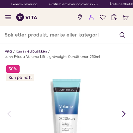
Lynrask levering
Gratis hjemlevering over 299,-
Årets nettbuti
Ingen
produkter
i
ønskeliste
Vita
Kun i nettbutikken
John Frieda Volume Lift Lightweight Conditioner 250ml
30%
Kun på nett