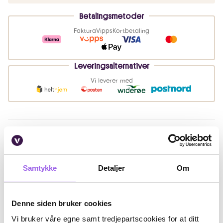
Betalingsmetoder
Faktura
Vipps
Kortbetaling
Leveringsalternativer
Vi leverer med
Beskrivelse
Bruk
Samtykke
Detaljer
Om
Ingredienser
Artikkelnummer: 251204031
Denne siden bruker cookies
Vi bruker våre egne samt tredjepartscookies for at ditt
Omtaler