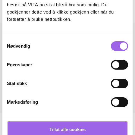
besøk på VITA.no skal bli så bra som mulig. Du
godkjenner dette ved å klikke godkjenn eller når du
Andre har også kjøpt..
fortsetter å bruke nettbutikken.
Samtykkevalg
Nødvendig
Egenskaper
Statistikk
Markedsføring
Tillat alle cookies