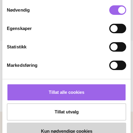
Samtykkevalg
Nødvendig
Egenskaper
Statistikk
Markedsføring
Tillat alle cookies
Tillat utvalg
Betalingsmetoder
Kun nødvendige cookies
Faktura
Vipps
Kortbetaling