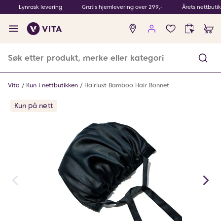
Lynrask levering
Gratis hjemlevering over 299,-
Årets nettbuti
Ingen
produkter
i
ønskeliste
Vita
Kun i nettbutikken
Hairlust Bamboo Hair Bonnet
Kun på nett