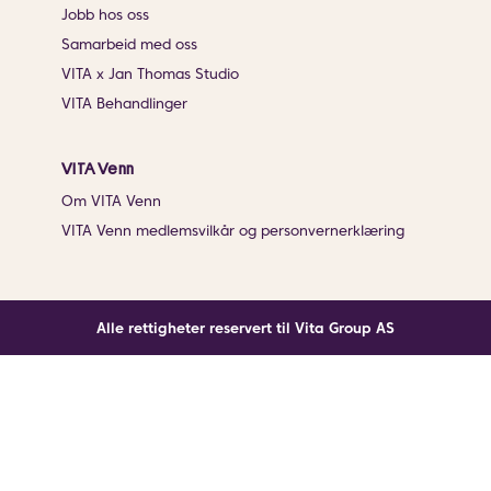
Jobb hos oss
Samarbeid med oss
VITA x Jan Thomas Studio
VITA Behandlinger
VITA Venn
Om VITA Venn
VITA Venn medlemsvilkår og personvernerklæring
Alle rettigheter reservert til Vita Group AS
Noe gikk galt
En ukjent feil har oppstått. Klikk på knappen under for