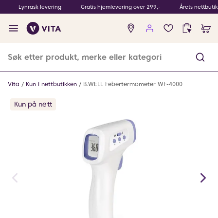
Lynrask levering
Gratis hjemlevering over 299,-
Årets nettbuti
Ingen
produkter
i
ønskeliste
Vita
Kun i nettbutikken
B.WELL Febertermometer WF-4000
Kun på nett