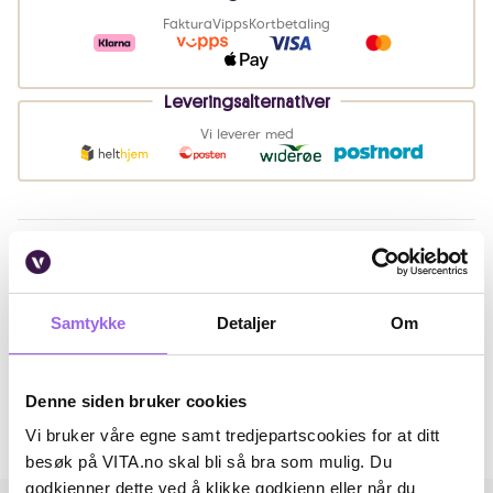
Faktura
Vipps
Kortbetaling
Leveringsalternativer
Vi leverer med
Beskrivelse
Bruk
Samtykke
Detaljer
Om
Artikkelnummer: 368102
Omtaler
Denne siden bruker cookies
Vi bruker våre egne samt tredjepartscookies for at ditt
Andre har også kjøpt..
besøk på VITA.no skal bli så bra som mulig. Du
godkjenner dette ved å klikke godkjenn eller når du