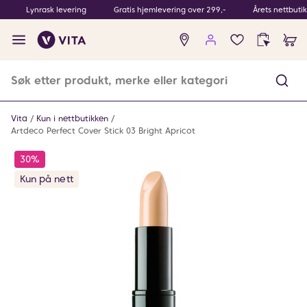
Lynrask levering
Gratis hjemlevering over 299,-
Årets nettbuti
Ingen
produkter
i
ønskeliste
Vita
Kun i nettbutikken
Artdeco Perfect Cover Stick 03 Bright Apricot
30%
Kun på nett