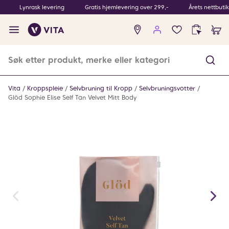
Lynrask levering
Gratis hjemlevering over 299,-
Årets nettbuti
Ingen
produkter
i
ønskeliste
Vita
Kroppspleie
Selvbruning til Kropp
Selvbruningsvotter
Glöd Sophie Elise Self Tan Velvet Mitt Body