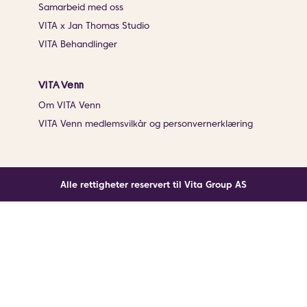
Samarbeid med oss
VITA x Jan Thomas Studio
VITA Behandlinger
VITA Venn
Om VITA Venn
VITA Venn medlemsvilkår og personvernerklæring
Alle rettigheter reservert til Vita Group AS
Noe gikk galt
En ukjent feil har oppstått. Klikk på knappen under for
å laste siden på nytt.