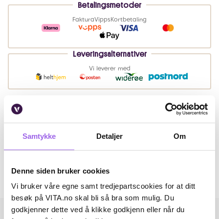
Betalingsmetoder
Faktura
Vipps
Kortbetaling
Leveringsalternativer
Vi leverer med
Beskrivelse
Samtykke
Detaljer
Om
Artikkelnummer: 250106032
Omtaler
Denne siden bruker cookies
Andre har også kjøpt..
Vi bruker våre egne samt tredjepartscookies for at ditt
besøk på VITA.no skal bli så bra som mulig. Du
godkjenner dette ved å klikke godkjenn eller når du