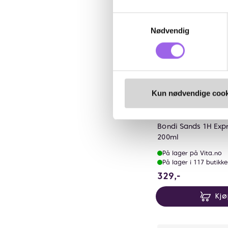
Samtykkevalg
Nødvendig
Kun nødvendige cook
Karakter:
4.0 av 5 mu
(5)
Bondi Sands
Bondi Sands 1H Exp
200ml
På lager på Vita.no
På lager i 117 butikke
329 NOK
329,-
Kj