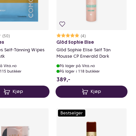
rakter:
6 av 5 mulige
(50)
Karakter:
5.0 av 5 mulige
(4)
es
Glöd Sophie Elise
 Self-Tanning Wipes
Glöd Sophie Elise Self Tan
stk
Mousse CP Emerald Dark
å Vita.no
På lager på Vita.no
 115 butikker
På lager i 118 butikker
9 NOK
389 NOK
389,-
Kjøp
Kjøp
Bestselger