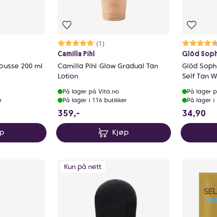
ulige
Karakter:
5.0 av 5 mulige
(1)
Ka
4.
Camilla Pihl
Glöd Soph
Mousse 200 ml
Camilla Pihl Glow Gradual Tan
Glöd Soph
Lotion
Self Tan 
På lager på Vita.no
På lager p
r
På lager i 116 butikker
På lager i
stedet for 449 NOK, du sparer 112.25 NOK
359 NOK
34
359,-
34,90
øp
Kjøp
Kun på nett