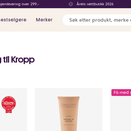
hjemlevering over 299,-
Årets nettbutikk 2026
Bestselgere
Merker
 til Kropp
Få med 