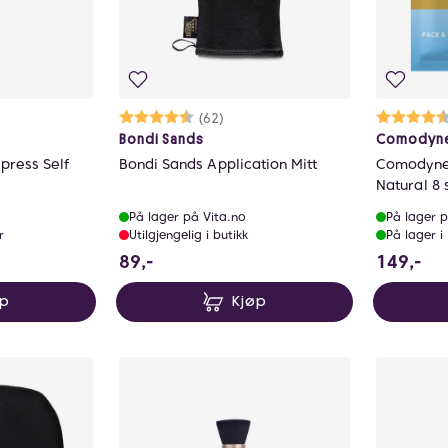
ulige
Karakter:
4.7 av 5 mulige
(62)
Ka
4.
Bondi Sands
Comodyn
press Self
Bondi Sands Application Mitt
Comodynes
Natural 8 
På lager på Vita.no
På lager p
r
Utilgjengelig i butikk
På lager i
89 NOK
14
89,-
149,-
øp
Kjøp