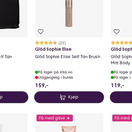
ulige
Karakter:
4.5 av 5 mulige
(29)
Ka
5.
Glöd Sophie Elise
Glöd Soph
lf Tan
Glöd Sophie Elise Self Tan Brush
Glöd Sophi
Mitt Body
På lager på Vita.no
På lager p
Utilgjengelig i butikk
På lager i
159 NOK
11
159,-
119,-
øp
Kjøp
Få med gave ☀️
Få med 