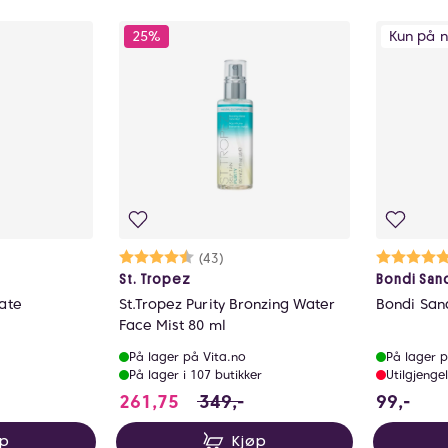
25%
Kun på n
lige
Karakter:
4.5 av 5 mulige
(43)
Ka
5.
St. Tropez
Bondi San
ate
St.Tropez Purity Bronzing Water
Bondi Sand
Face Mist 80 ml
På lager på Vita.no
På lager p
På lager i 107 butikker
Utilgjengel
261.75 i stedet for 349 NOK, du 
99 
261,75
349,-
99,-
øp
Kjøp