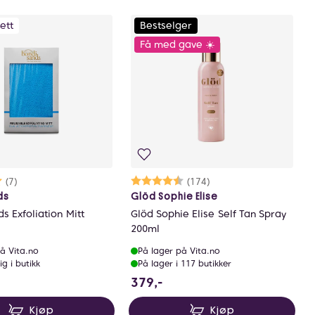
ett
Bestselger
Få med gave ☀️
rakter:
0 av 5 mulige
(7)
Karakter:
4.4 av 5 mulige
(174)
ds
Glöd Sophie Elise
s Exfoliation Mitt
Glöd Sophie Elise Self Tan Spray
200ml
å Vita.no
På lager på Vita.no
ig i butikk
På lager i 117 butikker
sparer 87.25 NOK
NOK
379 NOK
379,-
Kjøp
Kjøp