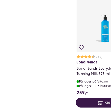
Karakter:
4.2 av 5 m
(72)
Bondi Sands
Bondi Sands Everyd
Tanning Milk 375 ml
På lager på Vita.no
På lager i 113 butikke
259 NOK
259,-
Kj