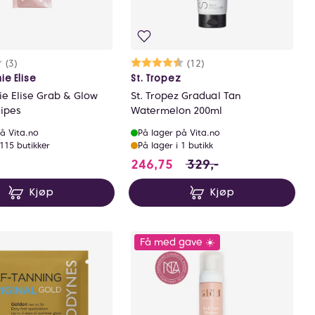
rakter:
7 av 5 mulige
(3)
Karakter:
4.8 av 5 mulige
(12)
ie Elise
St. Tropez
ie Elise Grab & Glow
St. Tropez Gradual Tan
Wipes
Watermelon 200ml
å Vita.no
På lager på Vita.no
 115 butikker
På lager i 1 butikk
.9 NOK
246.75 i stedet for 329 
246,75
329,-
Kjøp
Kjøp
Få med gave ☀️