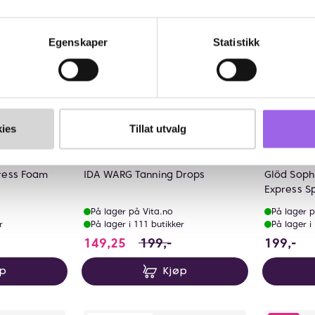
Egenskaper
Statistikk
ies
Tillat utvalg
lige
Karakter:
4.6 av 5 mulige
(25)
Ka
4.
Ida Warg Beauty
Glöd Soph
ress Foam
IDA WARG Tanning Drops
Glöd Sophi
Express S
På lager på Vita.no
På lager p
r
På lager i 111 butikker
På lager i
149.25 i stedet for 199 NOK, du 
19
149,25
199,-
199,-
øp
Kjøp