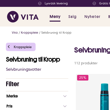
Lynrask levering
Gratis 
Meny
Salg
Nyheter
Vita
Kroppspleie
Selvbruning til Kropp
Kroppspleie
Selvbruning
Selvbruning til Kropp
112 produkter
Selvbruningsvotter
25%
Filter
Antall
Merke
valgte
filtre
Pris