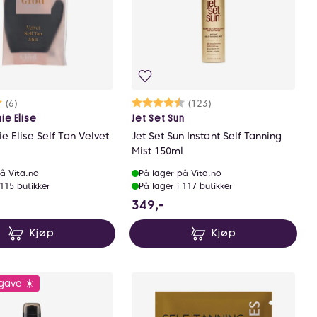
rakter:
0 av 5 mulige
(6)
Karakter:
4.6 av 5 mulige
(123)
ie Elise
Jet Set Sun
e Elise Self Tan Velvet
Jet Set Sun Instant Self Tanning
Mist 150ml
å Vita.no
På lager på Vita.no
 115 butikker
På lager i 117 butikker
9 NOK
349 NOK
349,-
Kjøp
Kjøp
gave ☀️