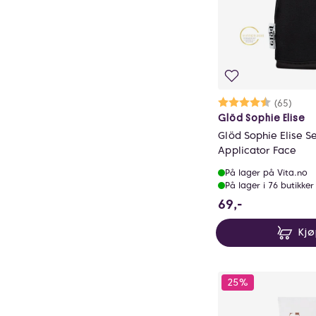
Karakter:
4.3 av 5 m
(65)
Glöd Sophie Elise
Glöd Sophie Elise Se
Applicator Face
På lager på Vita.no
På lager i 76 butikker
69 NOK
69,-
Kj
25%