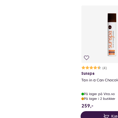
Karakter:
4.8 av 5 mu
(4)
Sunspa
Tan in a Can Chocol
På lager på Vita.no
På lager i 2 butikker
259 NOK
259,-
Kj