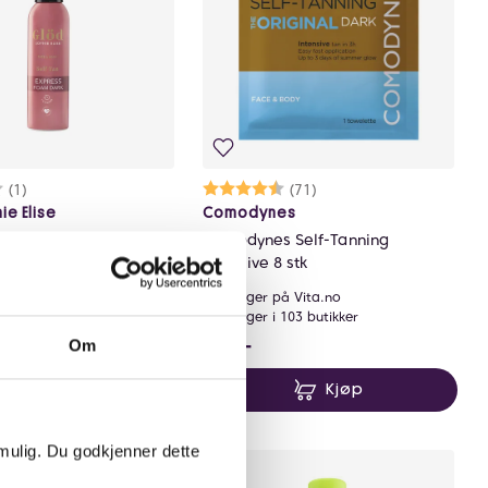
rakter:
0 av 5 mulige
(1)
Karakter:
4.7 av 5 mulige
(71)
ie Elise
Comodynes
e Elise Express Self
Comodynes Self-Tanning
Dark
Intensive 8 stk
å Vita.no
På lager på Vita.no
 115 butikker
På lager i 103 butikker
9 NOK
149 NOK
149,-
Om
Kjøp
Kjøp
 mulig. Du godkjenner dette
gave ☀️