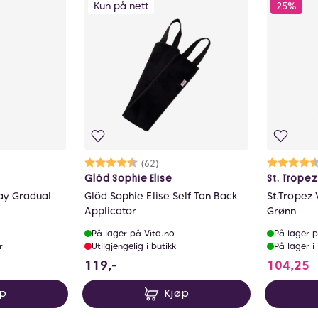
Kun på nett
25%
ulige
Karakter:
4.7 av 5 mulige
(62)
Ka
4.
Glöd Sophie Elise
St. Trope
ay Gradual
Glöd Sophie Elise Self Tan Back
St.Tropez 
Applicator
Grønn
På lager på Vita.no
På lager p
r
Utilgjengelig i butikk
På lager i
119 NOK
1
119,-
104,25
øp
Kjøp