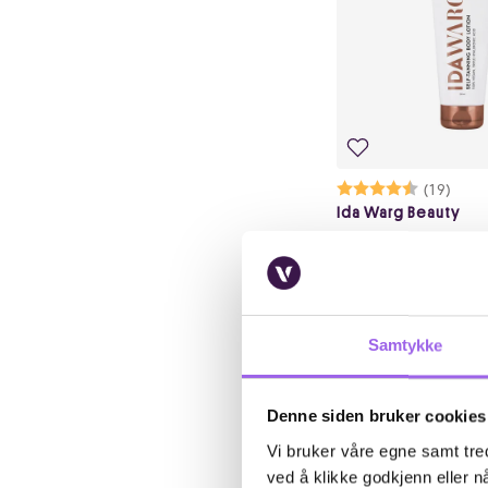
Karakter:
4.3 av 5 m
(19)
Ida Warg Beauty
IDA WARG Self Tann
Lotion
På lager på Vita.no
På lager i 110 butikke
149.25 i 
149,25
199,-
Samtykke
Kj
Denne siden bruker cookies
Vi bruker våre egne samt tred
ved å klikke godkjenn eller nå