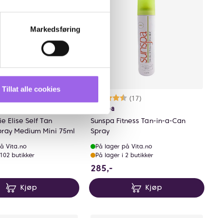
Markedsføring
Tillat alle cookies
rakter:
0 av 5 mulige
(1)
Karakter:
4.3 av 5 mulige
(17)
ie Elise
Sunspa
e Elise Self Tan
Sunspa Fitness Tan-in-a-Can
pray Medium Mini 75ml
Spray
å Vita.no
På lager på Vita.no
 102 butikker
På lager i 2 butikker
sparer 49.75 NOK
9 NOK
285 NOK
285,-
Kjøp
Kjøp