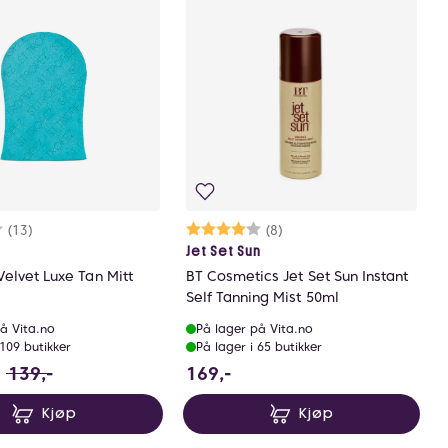
rakter:
8 av 5 mulige
(13)
Karakter:
4.0 av 5 mulige
(8)
z
Jet Set Sun
Velvet Luxe Tan Mitt
BT Cosmetics Jet Set Sun Instant
Self Tanning Mist 50ml
å Vita.no
På lager på Vita.no
 109 butikker
På lager i 65 butikker
04.25 i stedet for 139 NOK, du sparer 34.75 NOK
169 NOK
139,-
169,-
Kjøp
Kjøp