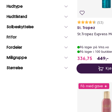
0
Hudtype
Hudtilstand
Karakter:
4.5 av 5 m
(53)
Solbeskyttelse
St. Tropez
St.Tropez Express 
Fri for
På lager på Vita.no
Fordeler
På lager i 100 butikke
336.75 i 
336,75
449,-
Målgruppe
Størrelse
Kj
Få med gave ☀️