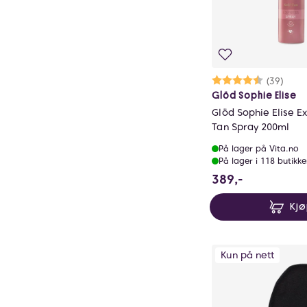
Karakter:
4.3 av 5 m
(39)
Glöd Sophie Elise
Glöd Sophie Elise Ex
Tan Spray 200ml
På lager på Vita.no
På lager i 118 butikke
389 NOK
389,-
Kj
Kun på nett