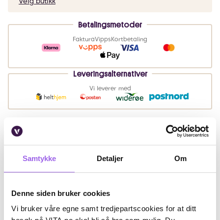
Velg butikk
Betalingsmetoder
Faktura
Vipps
Kortbetaling
Leveringsalternativer
Vi leverer med
Beskrivelse
Samtykke
Detaljer
Om
Ingredienser
Artikkelnummer: 230516017
Denne siden bruker cookies
Omtaler
Vi bruker våre egne samt tredjepartscookies for at ditt