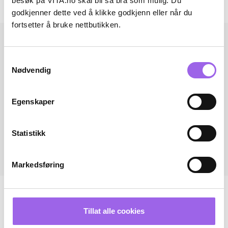
besøk på VITA.no skal bli så bra som mulig. Du
Andre har også kjøpt..
godkjenner dette ved å klikke godkjenn eller når du
fortsetter å bruke nettbutikken.
Samtykkevalg
Nødvendig
Egenskaper
Statistikk
Markedsføring
Tillat alle cookies