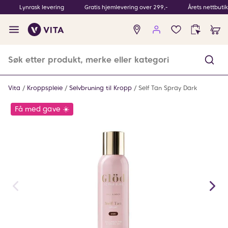
Lynrask levering
Gratis hjemlevering over 299,-
Årets nettbuti
Ingen
produkter
i
ønskeliste
Vita
Kroppspleie
Selvbruning til Kropp
Self Tan Spray Dark
Få med gave ☀️