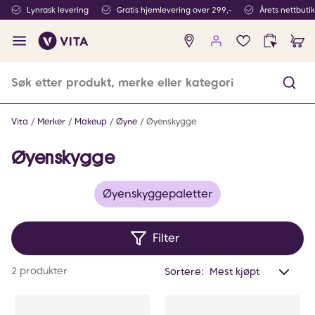
Lynrask levering
Gratis hjemlevering over 299,-
Årets nettbuti
Ingen
produkter
i
ønskeliste
Vita
Merker
Makeup
Øyne
Øyenskygge
Øyenskygge
Øyenskyggepaletter
Filter
Anta
2 produkter
Sortere:
valg
filtr