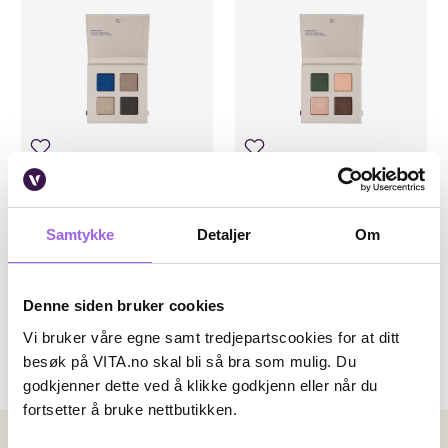
0
Karakter:
4.0 av 5 mulige
(2)
Korres
Korres
Korres Real Color Eyeshadow
Korres Real Color Eyeshadow
Samtykke
Detaljer
Om
Palette Smokey Sea
Palette Forest Nudes
På lager på Vita.no
På lager på Vita.no
På lager i 116 butikker
På lager i 115 butikker
Denne siden bruker cookies
299 NOK
299 NOK
299,-
299,-
Vi bruker våre egne samt tredjepartscookies for at ditt
besøk på VITA.no skal bli så bra som mulig. Du
Kjøp
Kjøp
godkjenner dette ved å klikke godkjenn eller når du
fortsetter å bruke nettbutikken.
Betalingsmetoder