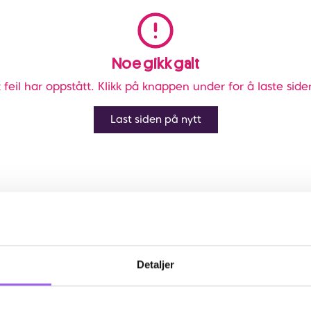
Noe gikk galt
 feil har oppstått. Klikk på knappen under for å laste side
Last siden på nytt
Detaljer