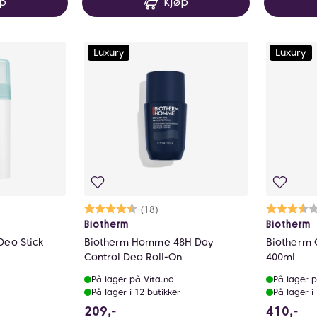
øp
Kjøp
Luxury
Luxury
ulige
Karakter:
4.8 av 5 mulige
(18)
Ka
3.
Biotherm
Biotherm
Deo Stick
Biotherm Homme 48H Day
Biotherm C
Control Deo Roll-On
400ml
På lager på Vita.no
På lager p
På lager i 12 butikker
På lager i
209 NOK
41
209,-
410,-