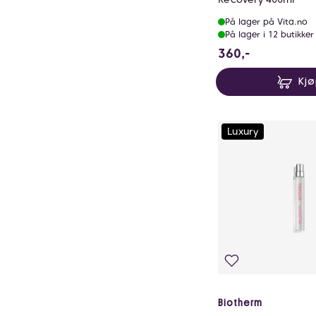
På lager på Vita.no
På lager i 12 butikker
360 NOK
360,-
Kj
Luxury
Biotherm