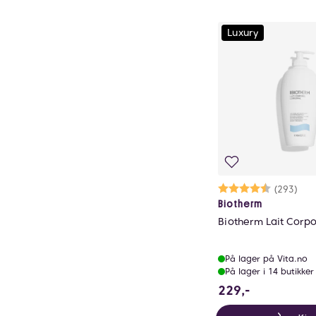
Luxury
Karakter:
4.7 av 5 m
(293)
Biotherm
Biotherm Lait Corp
På lager på Vita.no
På lager i 14 butikker
229 NOK
229,-