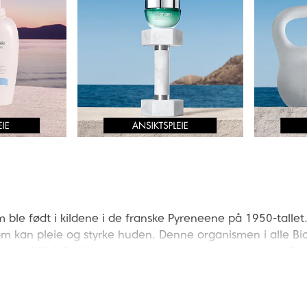
 ble født i kildene i de franske Pyreneene på 1950-tallet
m kan pleie og styrke huden. Denne organismen i alle B
nker. VITA.NO tilbyr et stort sortiment av produkter fra Bi
 finner vi klassikeren Biotherm Lait Corporel Body Lotion
ler av Biotherm.