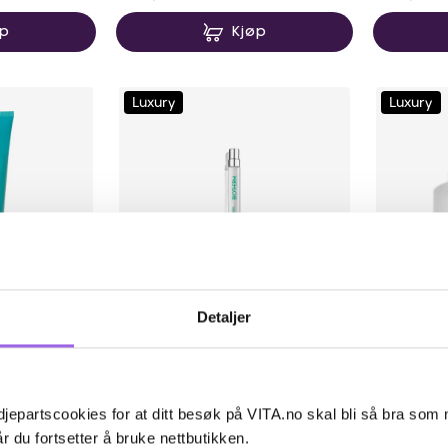
øp
Kjøp
Luxury
Luxury
Detaljer
ulige
Biotherm
Biotherm
male Shower
Biotherm Eau Vitaminée Citrus
Biotherm 
Tonic Body Mist 10ml
Cream 20
jepartscookies for at ditt besøk på VITA.no skal bli så bra som
Få igjen på Vita.no
På lager p
r du fortsetter å bruke nettbutikken.
På lager i 10 butikker
På lager i