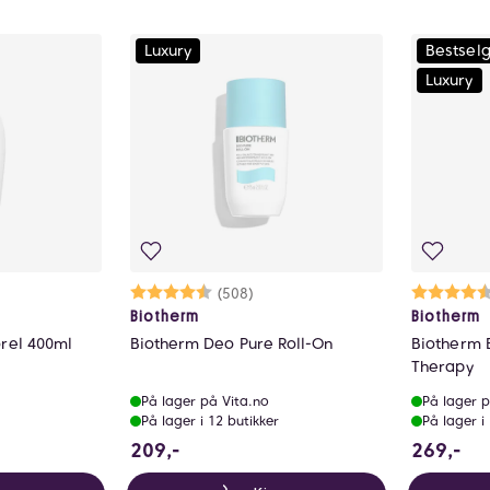
Luxury
Bestsel
Luxury
ulige
Karakter:
4.8 av 5 mulige
(508)
K
4
Biotherm
Biotherm
orel 400ml
Biotherm Deo Pure Roll-On
Biotherm 
Therapy
På lager på Vita.no
På lager p
På lager i 12 butikker
På lager i
209 NOK
26
209,-
269,-