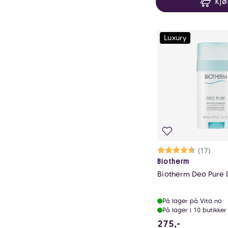
Kj
Luxury
Karakter:
4.8 av 5 m
(17)
Biotherm
Biotherm Deo Pure 
På lager på Vita.no
På lager i 10 butikker
275 NOK
275,-