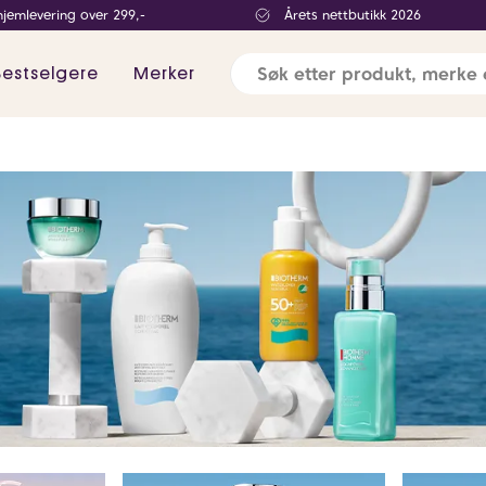
hjemlevering over 299,-
Årets nettbutikk 2026
Bestselgere
Merker