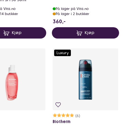
å Vita.no
På lager på Vita.no
 14 butikker
På lager i 2 butikker
0 NOK
360 NOK
360,-
Kjøp
Kjøp
Luxury
Karakter:
5.0 av 5 mulige
(6)
Biotherm