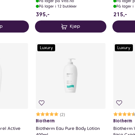
På lager på Vita.no
På lager p
På lager i 12 butikker
På lager i
395 NOK
21
395,-
215,-
øp
Kjøp
Luxury
Luxury
lige
Karakter:
5.0 av 5 mulige
(2)
Ka
4.
Biotherm
Biotherm
rel Active
Biotherm Eau Pure Body Lotion
Biotherm 
400ml
Face Crea