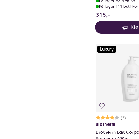
På lager på Vita.no
På lager i 11 butikker
315 NOK
315,-
Kj
Luxury
Karakter:
4.0 av 5 mu
(2)
Biotherm
Biotherm Lait Corpo
Recovery 400ml