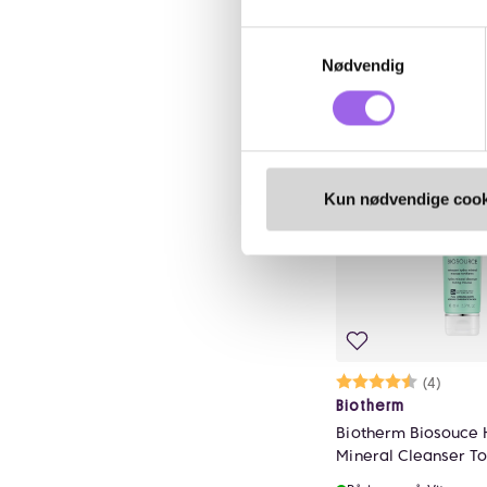
280 NOK
280,-
Samtykkevalg
Nødvendig
Kj
Luxury
Kun nødvendige cook
Karakter:
4.8 av 5 mu
(4)
Biotherm
Biotherm Biosouce 
Mineral Cleanser T