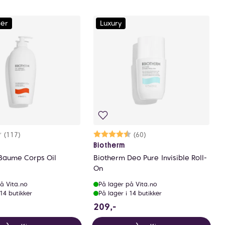
ger
Luxury
arakter:
.8 av 5 mulige
(117)
Karakter:
4.7 av 5 mulige
(60)
Biotherm
Baume Corps Oil
Biotherm Deo Pure Invisible Roll-
On
å Vita.no
På lager på Vita.no
 14 butikker
På lager i 14 butikker
9 NOK
209 NOK
209,-