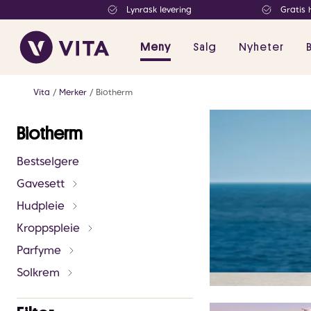
Lynrask levering
Gratis 
Meny
Salg
Nyheter
Vita
Merker
Biotherm
Biotherm
Bestselgere
Gavesett
Hudpleie
Kroppspleie
Parfyme
Solkrem