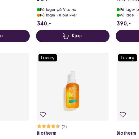
På lager på Vita.no
På lager p
På lager i 8 butikker
På lager i
340 NOK
39
340,-
390,-
øp
Kjøp
Luxury
Luxury
Karakter:
4.5 av 5 mulige
(2)
Biotherm
Biotherm