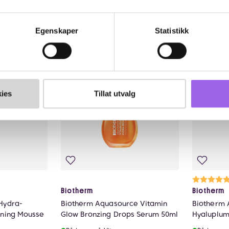
110 NOK
55
110,-
550,-
Egenskaper
Statistikk
øp
Kjøp
Luxury
Luxury
ies
Tillat utvalg
lige
Ka
5.
Biotherm
Biotherm
Hydra-
Biotherm Aquasource Vitamin
Biotherm 
oning Mousse
Glow Bronzing Drops Serum 50ml
Hyaluplum