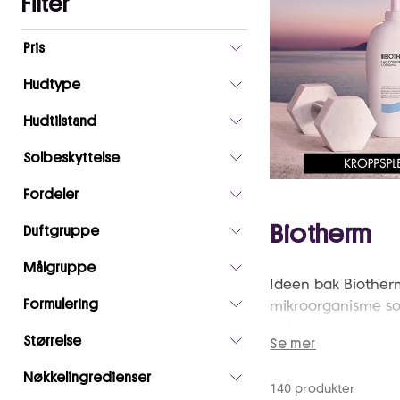
Filter
Antall
Pris
valgte
filtre
Hudtype
0
Hudtilstand
Solbeskyttelse
Fordeler
Biotherm
Duftgruppe
Målgruppe
Ideen bak Biotherm
Formulering
mikroorganisme so
aldringstegn og ry
Størrelse
Se mer
Blant bestselgerne
autorisert forhand
Nøkkelingredienser
140 produkter