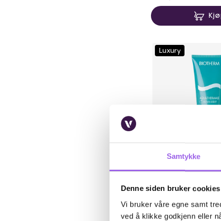
Kj
Luxury
Samtykke
Karakter:
4.6 av 5 m
(16)
Biotherm
Biotherm Aquather
Denne siden bruker cookies
Gel
Vi bruker våre egne samt tred
På lager på Vita.no
ved å klikke godkjenn eller nå
På lager i 13 butikker