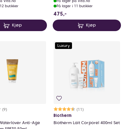
å Vita.no
På lager på Vita.no
 12 butikker
På lager i 11 butikker
5 NOK
475 NOK
475,-
Kjøp
Kjøp
Luxury
rakter:
8 av 5 mulige
(9)
Karakter:
4.8 av 5 mulige
(11)
Biotherm
Waterlover Anti-Age
Biotherm Lait Corporel 400ml Set
m SPF30 50ml