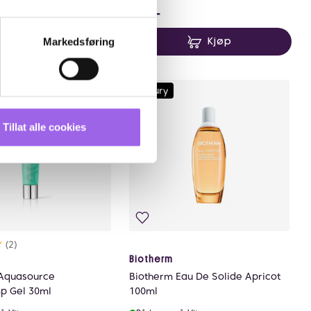
0 NOK
275 NOK
275,-
Markedsføring
Kjøp
Kjøp
Luxury
Tillat alle cookies
rakter:
0 av 5 mulige
(2)
Biotherm
Aquasource
Biotherm Eau De Solide Apricot
p Gel 30ml
100ml