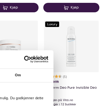
Kjøp
Kjøp
Luxury
Om
Karakter:
4.6 av 5 mulige
(5)
Biotherm
Collagen Fit Body
Biotherm Deo Pure Invisible Deo
0ml
Spray
 mulig. Du godkjenner dette
å Vita.no
Få igjen på Vita.no
 11 butikker
På lager i 12 butikker