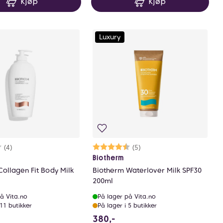
Kjøp
Kjøp
Luxury
rakter:
8 av 5 mulige
(4)
Karakter:
4.4 av 5 mulige
(5)
Biotherm
ollagen Fit Body Milk
Biotherm Waterlover Milk SPF30
200ml
å Vita.no
På lager på Vita.no
 11 butikker
På lager i 5 butikker
0 NOK
380 NOK
380,-