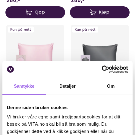
280,-
280,-
Kjøp
Kjøp
Kun på nett
Kun på nett
Samtykke
Detaljer
Om
Karakter:
5.0 av 5 mulige
(1)
Silver Cloud
Silver Cloud
Silver Cloud Satin Silver Ion
Silver Cloud Satin Silver Ion
Denne siden bruker cookies
Infused Heart Pillowcase Pink
Infused Heart Pillowcase
Charcoal
Vi bruker våre egne samt tredjepartscookies for at ditt
På lager på Vita.no
På lager på Vita.no
Utilgjengelig i butikk
Utilgjengelig i butikk
besøk på VITA.no skal bli så bra som mulig. Du
280 NOK
280 NOK
280,-
280,-
godkjenner dette ved å klikke godkjenn eller når du