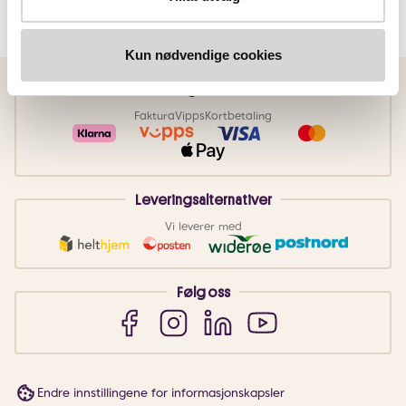
Kjøp
Kjøp
Kun nødvendige cookies
Betalingsmetoder
Faktura
Vipps
Kortbetaling
Leveringsalternativer
Vi leverer med
Følg oss
Endre innstillingene for informasjonskapsler