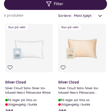
Filter
da silke er et naturlig og biologisk nedbrytbart
materiale. Utforsk vårt utvalg av silkesengetøy og
Anta
6 produkter
Sortere:
finn det som passer best for dine behov hos Vita.no.
valg
filtr
Kun på nett
Kun på nett
0
Silver Cloud
Silver Cloud
Silver Cloud Satin Silver Ion
Silver Cloud Satin Silver Ion
Infused Heart Pillowcase White
Infused Heart Pillowcase
Caramel
På lager på Vita.no
På lager på Vita.no
Utilgjengelig i butikk
Utilgjengelig i butikk
280 NOK
280 NOK