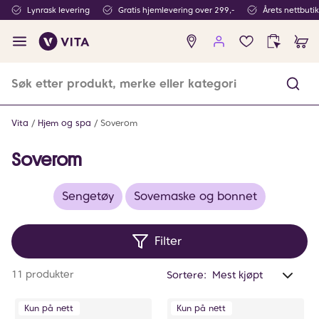
Lynrask levering
Gratis hjemlevering over 299,-
Årets nettbuti
Ingen
produkter
i
ønskeliste
Vita
Hjem og spa
Soverom
Soverom
Sengetøy
Sovemaske og bonnet
Filter
Anta
11 produkter
Sortere:
valg
filtr
Kun på nett
Kun på nett