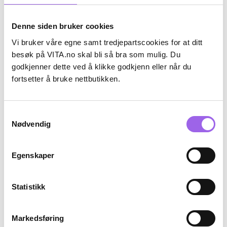
Denne siden bruker cookies
Vi bruker våre egne samt tredjepartscookies for at ditt
besøk på VITA.no skal bli så bra som mulig. Du
godkjenner dette ved å klikke godkjenn eller når du
fortsetter å bruke nettbutikken.
Silver Cloud
Silver Cloud
Silver Cloud Satin Silver Ion
Silver Cloud Satin Silver Ion
Infused Heart Pillowcase
Infused Heart Pillowcase Love
Samtykkevalg
Caramel
Heart
På lager på Vita.no
På lager på Vita.no
Nødvendig
Utilgjengelig i butikk
Utilgjengelig i butikk
280 NOK
280 NOK
280,-
280,-
Egenskaper
Kjøp
Kjøp
Statistikk
Kun på nett
Markedsføring