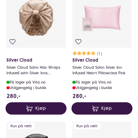
Karakter:
5.0 av 5 mulige
(1)
Silver Cloud
Silver Cloud
Silver Cloud Satin Hair Wraps
Silver Cloud Satin Silver Ion
Infused with Silver Ions
Infused Heart Pillowcase Pink
Adjustable Fit Caramel
På lager på Vita.no
På lager på Vita.no
Utilgjengelig i butikk
Utilgjengelig i butikk
280 NOK
280 NOK
280,-
280,-
Kjøp
Kjøp
Kun på nett
Kun på nett