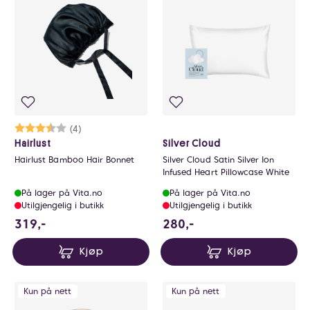
0
Karakter:
3.3 av 5 mulige
(4)
Hairlust
Silver Cloud
Hairlust Bamboo Hair Bonnet
Silver Cloud Satin Silver Ion
Infused Heart Pillowcase White
På lager på Vita.no
På lager på Vita.no
Utilgjengelig i butikk
Utilgjengelig i butikk
319 NOK
280 NOK
319,-
280,-
Kjøp
Kjøp
Kun på nett
Kun på nett