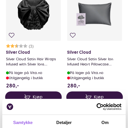
Karakter:
2.7 av 5 mulige
(3)
Silver Cloud
Silver Cloud
Silver Cloud Satin Hair Wraps
Silver Cloud Satin Silver Ion
Infused with Silver Ions
Infused Heart Pillowcase
Adjustable Fit Black
Charcoal
På lager på Vita.no
På lager på Vita.no
Utilgjengelig i butikk
Utilgjengelig i butikk
280 NOK
280 NOK
280,-
280,-
Kjøp
Kjøp
Kun på nett
Kun på nett
Samtykke
Detaljer
Om