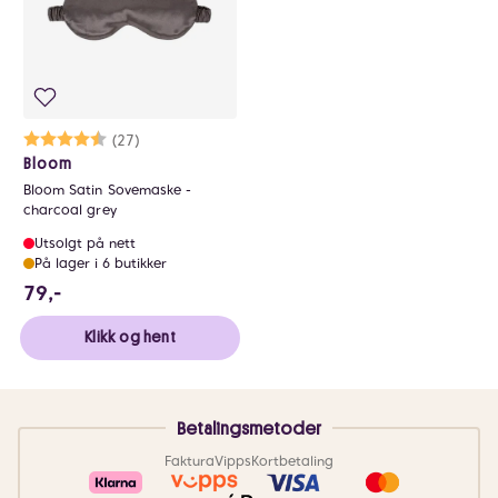
Karakter:
4.5 av 5 mulige
(27)
Bloom
Bloom Satin Sovemaske -
charcoal grey
Utsolgt på nett
På lager i 6 butikker
79 NOK
79,-
Klikk og hent
Betalingsmetoder
Faktura
Vipps
Kortbetaling