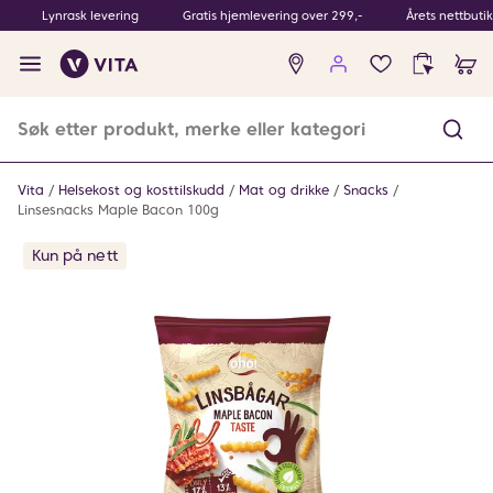
Lynrask levering
Gratis hjemlevering over 299,-
Årets nettbuti
Ingen
produkter
i
ønskeliste
Vita
Helsekost og kosttilskudd
Mat og drikke
Snacks
Linsesnacks Maple Bacon 100g
Kun på nett