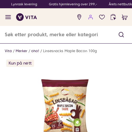
Lynrask levering
Gratis hjemlevering over 299,-
Årets nettbuti
Ingen
produkter
i
ønskeliste
Vita
Merker
oho!
Linsesnacks Maple Bacon 100g
Kun på nett