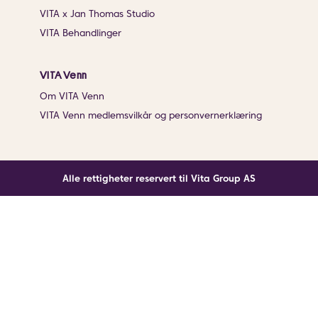
VITA x Jan Thomas Studio
VITA Behandlinger
VITA Venn
Om VITA Venn
VITA Venn medlemsvilkår og personvernerklæring
Alle rettigheter reservert til Vita Group AS
Noe gikk galt
En ukjent feil har oppstått. Klikk på knappen under for
å laste siden på nytt.