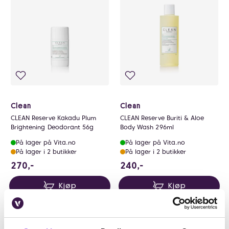
0
Clean
Clean
CLEAN Reserve Kakadu Plum
CLEAN Reserve Buriti & Aloe
Brightening Deodorant 56g
Body Wash 296ml
På lager på Vita.no
På lager på Vita.no
På lager i 2 butikker
På lager i 2 butikker
270 NOK
240 NOK
270,-
240,-
Kjøp
Kjøp
Luxury