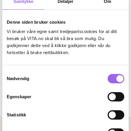
Samtykke
Detaljer
Om
Denne siden bruker cookies
Vi bruker våre egne samt tredjepartscookies for at ditt
besøk på VITA.no skal bli så bra som mulig. Du
godkjenner dette ved å klikke godkjenn eller når du
fortsetter å bruke nettbutikken.
Clean
CLEAN Reserve Buriti Hydrating
Body Lotion 296ml
Samtykkevalg
På lager på Vita.no
Nødvendig
På lager i 3 butikker
295 NOK
295,-
Egenskaper
Kjøp
Statistikk
Betalingsmetoder