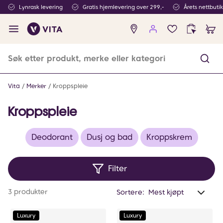
Lynrask levering
Gratis hjemlevering over 299,-
Årets nettbuti
Ingen
produkter
i
ønskeliste
Vita
Merker
Kroppspleie
Kroppspleie
Deodorant
Dusj og bad
Kroppskrem
Filter
Anta
3 produkter
Sortere:
valg
filtr
Luxury
Luxury