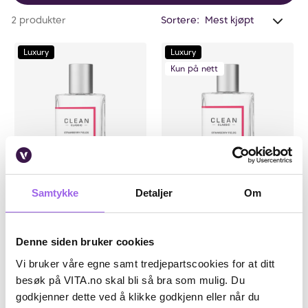
Anta
2 produkter
Sortere:
valg
filtr
Luxury
Luxury
0
Kun på nett
Karakter:
4.0 av 5 mulige
(4)
Samtykke
Detaljer
Om
Clean
Clean
CLEAN Strawberry Fields Edp
CLEAN Strawberry Fields Edp
30ml
60ml
Denne siden bruker cookies
På lager på Vita.no
På lager på Vita.no
Vi bruker våre egne samt tredjepartscookies for at ditt
På lager i 12 butikker
Utilgjengelig i butikk
besøk på VITA.no skal bli så bra som mulig. Du
540 NOK
820 NOK
540,-
820,-
godkjenner dette ved å klikke godkjenn eller når du