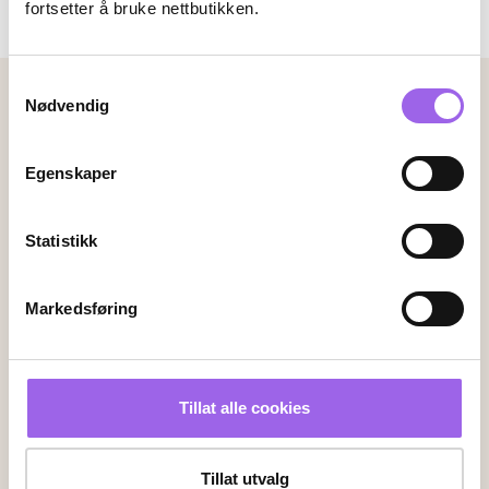
fortsetter å bruke nettbutikken.
Kjøp
Kjøp
Samtykkevalg
Betalingsmetoder
Nødvendig
Faktura
Vipps
Kortbetaling
Egenskaper
Leveringsalternativer
Statistikk
Vi leverer med
Markedsføring
Følg oss
Tillat alle cookies
Endre innstillingene for informasjonskapsler
Tillat utvalg