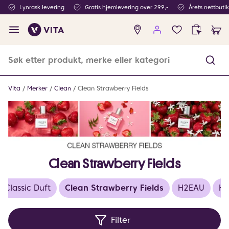
Lynrask levering
Gratis hjemlevering over 299,-
Årets nettbuti
Ingen
produkter
i
ønskeliste
Vita
Merker
Clean
Clean Strawberry Fields
Clean Strawberry Fields
Classic Duft
Clean Strawberry Fields
H2EAU
Ha
Filter