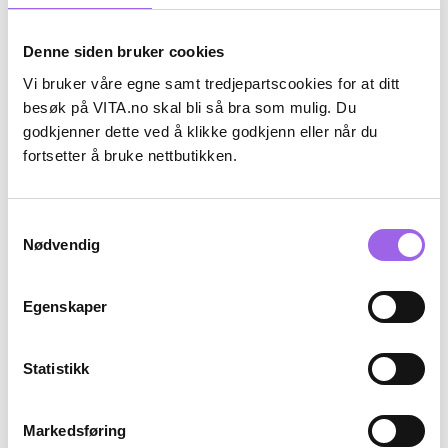
Denne siden bruker cookies
Vi bruker våre egne samt tredjepartscookies for at ditt
besøk på VITA.no skal bli så bra som mulig. Du
godkjenner dette ved å klikke godkjenn eller når du
Karakter:
4.4 av 5 mulige
(15)
fortsetter å bruke nettbutikken.
Wild
Wild
Wild Deo Fresh Cotton & Sea
Wild Roll On Antiperspirant
Salt Aqua Case Startpakke
Coconut & Vanilla Refill
Samtykkevalg
På lager på Vita.no
Få igjen på Vita.no
Nødvendig
På lager i 105 butikker
På lager i 110 butikker
245 NOK
129 NOK
245,-
129,-
Egenskaper
Kjøp
Kjøp
Statistikk
Kun på nett
Markedsføring