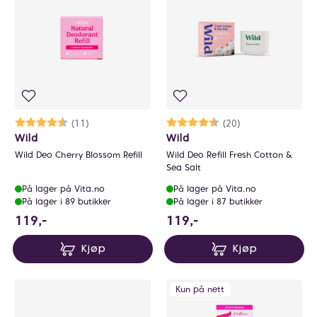
Karakter:
4.9 av 5 mulige
(11)
Karakter:
4.4 av 5 mulige
(20)
Wild
Wild
Wild Deo Cherry Blossom Refill
Wild Deo Refill Fresh Cotton &
Sea Salt
På lager på Vita.no
På lager på Vita.no
På lager i 89 butikker
På lager i 87 butikker
119 NOK
119 NOK
119,-
119,-
Kjøp
Kjøp
Kun på nett