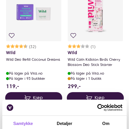
Karakter:
4.9 av 5 mulige
(32)
Karakter:
3.0 av 5 mulige
(1)
Wild
Wild
Wild Deo Refill Coconut Dreams
Wild Cath Kidston Birds Cherry
Blossom Deo Stick Starter
På lager på Vita.no
På lager på Vita.no
På lager i 93 butikker
På lager i 1 butikk
119 NOK
299 NOK
119,-
299,-
Kjøp
Kjøp
Bestselger
Samtykke
Detaljer
Om