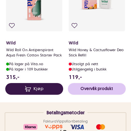
Wild
Wild
Wild Roll On Antiperspirant
Wild Honey & Cactusflower Deo
Aqua Fresh Cotton Starter Pack
Stick Refill
På lager på Vita.no
Utsolgt på nett
På lager i 109 butikker
Utilgjengelig i butikk
315 NOK
119 NOK
315,-
119,-
Kjøp
Overvåk produkt
Betalingsmetoder
Faktura
Vipps
Kortbetaling