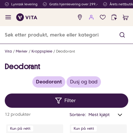
Lynrask levering
Gratis hjemlevering over 299,-
Årets nettbuti
Ingen
produkter
i
ønskeliste
Vita
Merker
Kroppspleie
Deodorant
Deodorant
Deodorant
Dusj og bad
Filter
Anta
12 produkter
Sortere:
valg
filtr
Kun på nett
Kun på nett