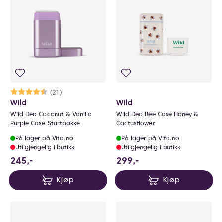
0
Karakter:
4.5 av 5 mulige
(21)
Wild
Wild
Wild Deo Coconut & Vanilla
Wild Deo Bee Case Honey &
Purple Case Startpakke
Cactusflower
På lager på Vita.no
På lager på Vita.no
Utilgjengelig i butikk
Utilgjengelig i butikk
245 NOK
299 NOK
245,-
299,-
Kjøp
Kjøp