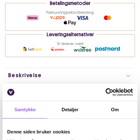
Betalingsmetoder
Faktura
Vipps
Kortbetaling
Leveringsalternativer
Vi leverer med
Beskrivelse
Bruk
Fordeler
Samtykke
Detaljer
Om
Ingredienser
Denne siden bruker cookies
Artikkelnummer: 241129006