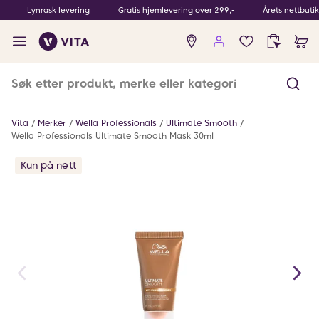
Lynrask levering
Gratis hjemlevering over 299,-
Årets nettbuti
Ingen
produkter
i
ønskeliste
Vita
Merker
Wella Professionals
Ultimate Smooth
Wella Professionals Ultimate Smooth Mask 30ml
Kun på nett