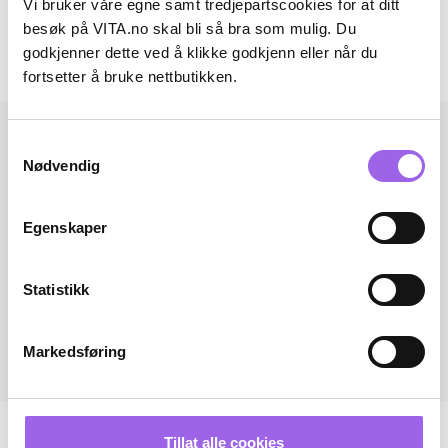
Vi bruker våre egne samt tredjepartscookies for at ditt
Omtaler
besøk på VITA.no skal bli så bra som mulig. Du
godkjenner dette ved å klikke godkjenn eller når du
Andre har også kjøpt..
fortsetter å bruke nettbutikken.
Samtykkevalg
Nødvendig
Egenskaper
Statistikk
Markedsføring
Tillat alle cookies