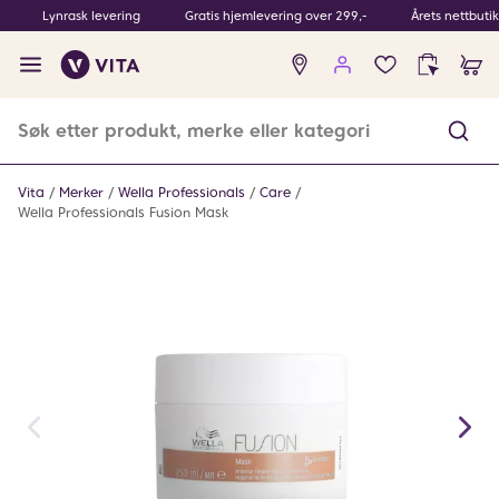
Lynrask levering
Gratis hjemlevering over 299,-
Årets nettbuti
Ingen
produkter
i
ønskeliste
Vita
Merker
Wella Professionals
Care
Wella Professionals Fusion Mask