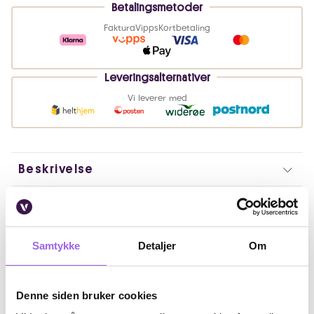
Betalingsmetoder
Faktura
Vipps
Kortbetaling
Leveringsalternativer
Vi leverer med
Beskrivelse
Bruk
Fordeler
Samtykke
Detaljer
Om
Ingredienser
Denne siden bruker cookies
Artikkelnummer: 375414