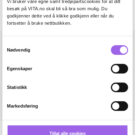
Vi bruker våre egne samt tredjepartscookies for at ditt
Omtaler
besøk på VITA.no skal bli så bra som mulig. Du
godkjenner dette ved å klikke godkjenn eller når du
Andre har også kjøpt..
fortsetter å bruke nettbutikken.
Samtykkevalg
Nødvendig
Egenskaper
Statistikk
Markedsføring
Tillat alle cookies