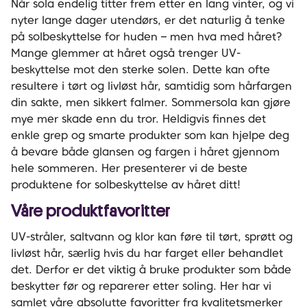
Når sola endelig titter frem etter en lang vinter, og vi
nyter lange dager utendørs, er det naturlig å tenke
på solbeskyttelse for huden – men hva med håret?
Mange glemmer at håret også trenger UV-
beskyttelse mot den sterke solen. Dette kan ofte
resultere i tørt og livløst hår, samtidig som hårfargen
din sakte, men sikkert falmer. Sommersola kan gjøre
mye mer skade enn du tror. Heldigvis finnes det
enkle grep og smarte produkter som kan hjelpe deg
å bevare både glansen og fargen i håret gjennom
hele sommeren. Her presenterer vi de beste
produktene for solbeskyttelse av håret ditt!
Våre produktfavoritter
UV-stråler, saltvann og klor kan føre til tørt, sprøtt og
livløst hår, særlig hvis du har farget eller behandlet
det. Derfor er det viktig å bruke produkter som både
beskytter før og reparerer etter soling. Her har vi
samlet våre absolutte favoritter fra kvalitetsmerker