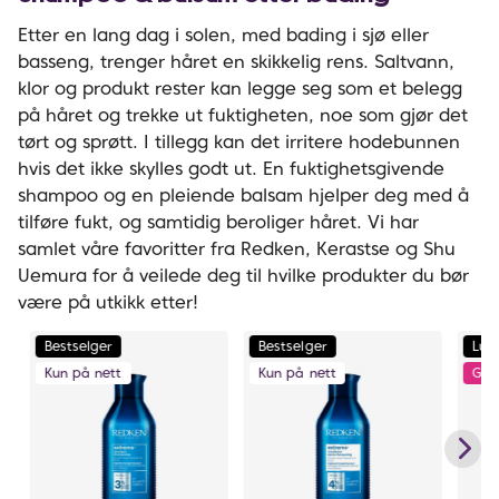
Etter en lang dag i solen, med bading i sjø eller
basseng, trenger håret en skikkelig rens. Saltvann,
klor og produkt rester kan legge seg som et belegg
på håret og trekke ut fuktigheten, noe som gjør det
tørt og sprøtt. I tillegg kan det irritere hodebunnen
hvis det ikke skylles godt ut. En fuktighetsgivende
shampoo og en pleiende balsam hjelper deg med å
tilføre fukt, og samtidig beroliger håret. Vi har
samlet våre favoritter fra Redken, Kerastse og Shu
Uemura for å veilede deg til hvilke produkter du bør
være på utkikk etter!
Bestselger
Bestselger
Lux
Kun på nett
Kun på nett
Gav