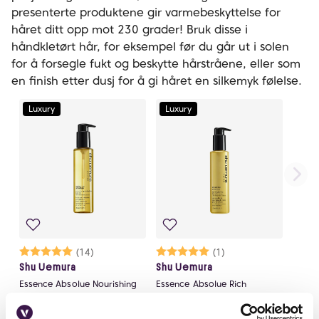
presenterte produktene gir varmebeskyttelse for
håret ditt opp mot 230 grader! Bruk disse i
håndkletørt hår, for eksempel før du går ut i solen
for å forsegle fukt og beskytte hårstråene, eller som
en finish etter dusj for å gi håret en silkemyk følelse.
Luxury
Luxury
Karakter:
5.0 av 5 mulige
(14)
Karakter:
5.0 av 5 mulige
(1)
Shu Uemura
Shu Uemura
Essence Absolue Nourishing
Essence Absolue Rich
Protective Hair Oil 150ml
Nourishing Hair Oil-in-Cream
På lager på Vita.no
På lager på Vita.no