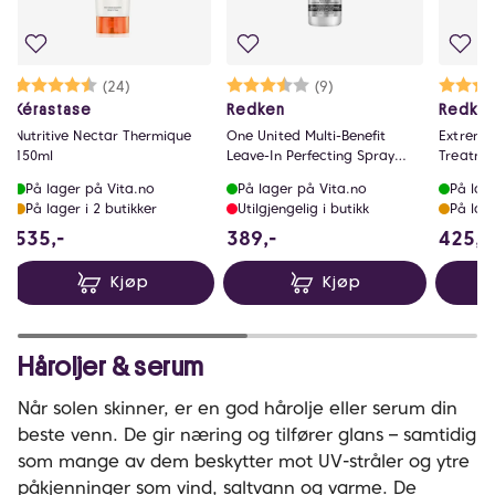
Karakter:
4.8 av 5 mulige
(24)
Karakter:
3.9 av 5 mulige
(9)
Kérastase
Redken
Redke
Nutritive Nectar Thermique
One United Multi-Benefit
Extreme 
150ml
Leave-In Perfecting Spray
Treatme
150ml
På lager på Vita.no
På lager på Vita.no
På lag
På lager i 2 butikker
Utilgjengelig i butikk
På lage
535 NOK
389 NOK
535,-
389,-
425,-
Kjøp
Kjøp
Håroljer & serum
Når solen skinner, er en god hårolje eller serum din
beste venn. De gir næring og tilfører glans – samtidig
som mange av dem beskytter mot UV-stråler og ytre
påkjenninger som vind, saltvann og varme. De