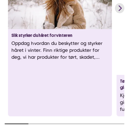
Slik styrker du håret for vinteren
Oppdag hvordan du beskytter og styrker
håret i vinter. Finn riktige produkter for
deg, vi har produkter for tørt, skadet,
frizzy, eller krøllete hår hos VITA!
Tørt
glan
Kjen
gir 
fukt
dit