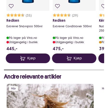
e
Karakter:
4.8 av 5 mulige
(35)
Karakter:
4.8 av 5 mulige
(29)
Redken
Redken
Kéra
Extreme Shampoo 500ml
Extreme Conditioner 500ml
Nutrit
250ml
På lager på Vita.no
På lager på Vita.no
På l
Utilgjengelig i butikk
Utilgjengelig i butikk
På l
445 NOK
475 NOK
445,-
475,-
395,
Kjøp
Kjøp
Andre relevante artikler
Hår
Hår