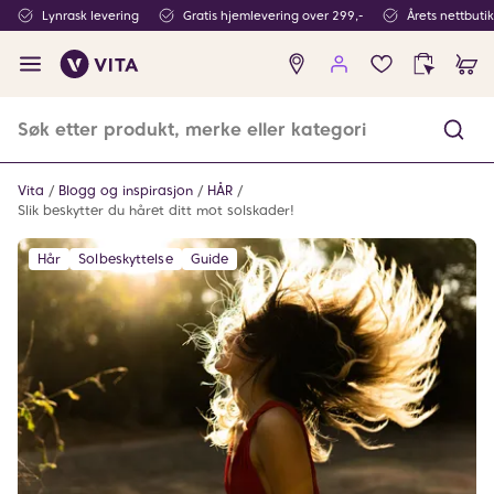
Lynrask levering
Gratis hjemlevering over 299,-
Årets nettbuti
Ingen
produkter
i
ønskeliste
Vita
Blogg og inspirasjon
HÅR
Slik beskytter du håret ditt mot solskader!
Hår
Solbeskyttelse
Guide