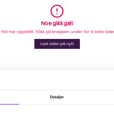
Noe gikk galt
 feil har oppstått. Klikk på knappen under for å laste side
Last siden på nytt
Detaljer