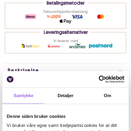
Betalingsmetoder
Faktura
Vipps
Kortbetaling
Leveringsalternativer
Vi leverer med
Beskrivelse
Bruk
Samtykke
Detaljer
Om
Ingredienser
Artikkelnummer: 240220015
Denne siden bruker cookies
Omtaler
Vi bruker våre egne samt tredjepartscookies for at ditt