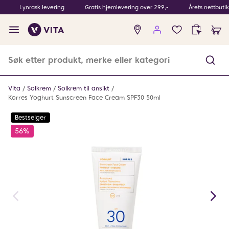
Lynrask levering
Gratis hjemlevering over 299,-
Årets nettbuti
Ingen
produkter
i
ønskeliste
Vita
Solkrem
Solkrem til ansikt
Korres Yoghurt Sunscreen Face Cream SPF30 50ml
Bestselger
56%