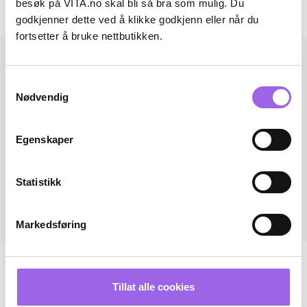
besøk på VITA.no skal bli så bra som mulig. Du
Andre har også kjøpt..
godkjenner dette ved å klikke godkjenn eller når du
fortsetter å bruke nettbutikken.
Samtykkevalg
Nødvendig
Egenskaper
Statistikk
Markedsføring
Tillat alle cookies