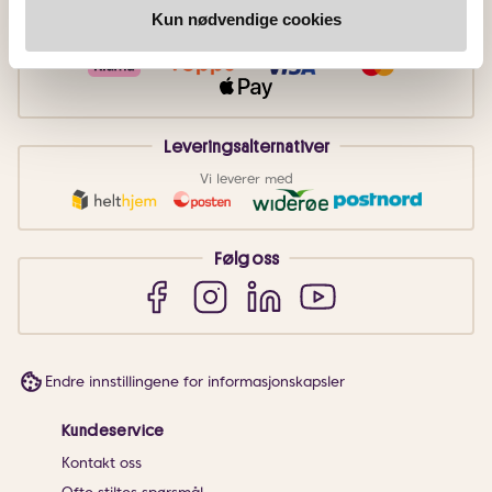
Betalingsmetoder
Kun nødvendige cookies
Faktura
Vipps
Kortbetaling
Leveringsalternativer
Vi leverer med
Følg oss
Endre innstillingene for informasjonskapsler
Kundeservice
Kontakt oss