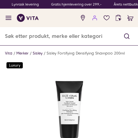
Lynrask levering
Gratis hjemlevering over 299,-
Årets nettbuti
Ingen
produkter
i
ønskeliste
Vita
Merker
Sisley
Sisley Fortifying Densifying Shampoo 200ml
Luxury