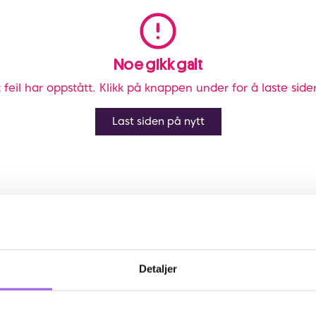
Noe gikk galt
 feil har oppstått. Klikk på knappen under for å laste side
Last siden på nytt
Detaljer