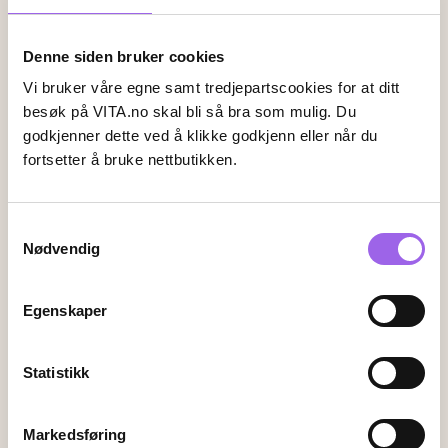
Denne siden bruker cookies
Leveringsalternativer
Vi bruker våre egne samt tredjepartscookies for at ditt
Vi leverer med
besøk på VITA.no skal bli så bra som mulig. Du
godkjenner dette ved å klikke godkjenn eller når du
fortsetter å bruke nettbutikken.
Følg oss
Samtykkevalg
Nødvendig
Endre innstillingene for informasjonskapsler
Egenskaper
Kundeservice
Kontakt oss
Statistikk
Ofte stiltes spørsmål
Frakt og retur
Markedsføring
Angrerett