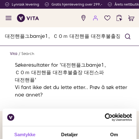
Lynrask levering
Gratis hjemlevering over 299,-
Årets nettbuti
Ingen
produkter
i
ønskeliste
Vita
Search
Søkeresultater for '대전핸플ユbamje1。
ＣＯｍ 대전핸플 대전후불출장 대전스파
대전핸플'
Vi fant ikke det du lette etter.. Prøv å søk etter
noe annet?
Betalingsmetoder
Faktura
Vipps
Kortbetaling
Samtykke
Detaljer
Om