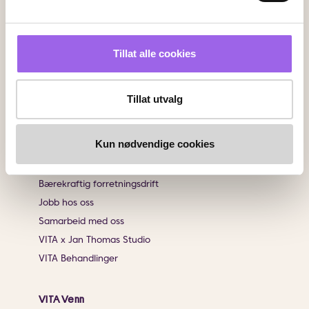
Sjekk saldo på ditt gavekort
Klikk & Hent
Salgsbetingelser
Tillat alle cookies
Brukeromtaler
Tillat utvalg
Informasjon
Om VITA
Kun nødvendige cookies
Finn butikk
Personvernerklæring
Bærekraftig forretningsdrift
Jobb hos oss
Samarbeid med oss
VITA x Jan Thomas Studio
VITA Behandlinger
VITA Venn