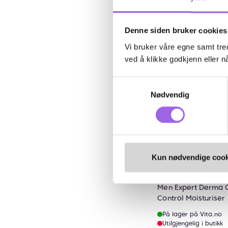
Kj
Denne siden bruker cookies
Vi bruker våre egne samt tred
30%
ved å klikke godkjenn eller nå
Kun på nett
Samtykkevalg
Nødvendig
Kun nødvendige cook
L'Oréal Paris
Men Expert Derma C
Control Moisturiser
På lager på Vita.no
Utilgjengelig i butikk