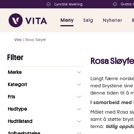
Lynrask levering
Gratis 
Meny
Salg
Nyheter
Vita
Rosa Sløyfe
Filter
Rosa Sløyf
Antall
Merke
valgte
Langt færre norske
filtre
Kategori
med brystene sine 
0
denne tiden til å 
Pris
I samarbeid med L
Hudtype
Målet med Rosa slø
samt å støtte brys
Hudtilstand
tema:
tidlig oppd
Solbeskyttelse