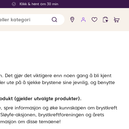
Klikk & hent om 30 min
Ingen
produkter
i
ønskelisten
. Det gjør det viktigere enn noen gang å bli kjent
er ute på å sjekke brystene sine jevnlig, og benytte
odukt (gjelder utvalgte produkter).
e, spre informasjon og øke kunnskapen om brystkreft
Sløyfe-aksjonen, brystkreftforeningen og årets
nformasjon om disse temaene!