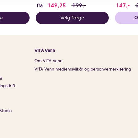
tedet for 159 NOK, du sparer 47.7 NOK
149.25 i stedet for 199 NOK,
147
149,25
199,-
147,-
fra
Velg farge
øp
O
VITA Venn
Om VITA Venn
VITA Venn medlemsvilkår og personvernerklæring
g
ingsdrift
Studio