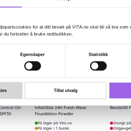
øp
Kjøp
jepartscookies for at ditt besøk på VITA.no skal bli så bra som
25%
30%
r du fortsetter å bruke nettbutikken.
Kun på n
Egenskaper
Statistikk
ies
Tillat utvalg
Karakter:
4.4 av 5 mulige
(43)
Ka
4.
L'Oréal Paris
L'Oréal Pa
ontrol Oil-
Infaillible 24H Fresh Wear
Revitalift
 SPF30
Foundation Powder
På lager på Vita.no
Utsolgt på
På lager i 1 butikk
Utilgjengel