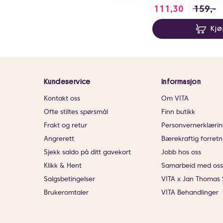
111.3 i s
111,30
159,-
Kj
Kundeservice
Informasjon
Kontakt oss
Om VITA
Ofte stiltes spørsmål
Finn butikk
Frakt og retur
Personvernerklærin
Angrerett
Bærekraftig forretn
Sjekk saldo på ditt gavekort
Jobb hos oss
Klikk & Hent
Samarbeid med oss
Salgsbetingelser
VITA x Jan Thomas 
Brukeromtaler
VITA Behandlinger