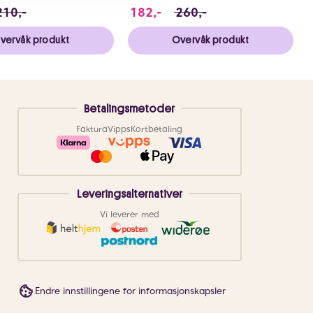
 du sparer 49.75 NOK
 i stedet for 210 NOK, du sparer 63 NOK
182 i stedet for 260 NOK, 
210,-
182,-
260,-
vervåk produkt
Overvåk produkt
Betalingsmetoder
Faktura
Vipps
Kortbetaling
Leveringsalternativer
Vi leverer med
Endre innstillingene for informasjonskapsler