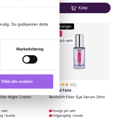
Kjøp
Kjøp
 mulig. Du godkjenner dette
Bestselger
ett
30%
Kun på nett
Markedsføring
Tillat alle cookies
rakter:
6 av 5 mulige
(90)
Karakter:
4.4 av 5 mulige
(53)
ris
L'Oréal Paris
 Filler Night Cream
Revitalift Filler Eye Serum 20ml
 nett
Utsolgt på nett
ig i butikk
Utilgjengelig i butikk