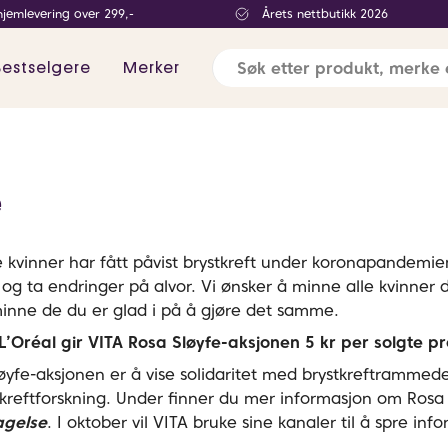
hjemlevering over 299,-
Årets nettbutikk 2026
Bestselgere
Merker
e
 kvinner har fått påvist brystkreft under koronapandemien
og ta endringer på alvor. Vi ønsker å minne alle kvinner d
minne de du er glad i på å gjøre det samme.
’Oréal gir VITA Rosa Sløyfe-aksjonen 5 kr per solgte pr
yfe-aksjonen er å vise solidaritet med brystkreftrammed
tkreftforskning. Under finner du mer informasjon om Rosa 
agelse
. I oktober vil VITA bruke sine kanaler til å spre i