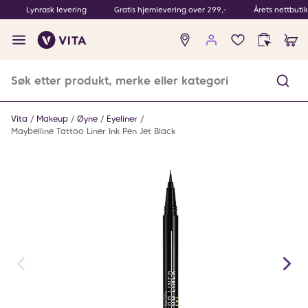
Lynrask levering
Gratis hjemlevering over 299,-
Årets nettbuti
Ingen
produkter
i
ønskeliste
Vita
Makeup
Øyne
Eyeliner
Maybelline Tattoo Liner Ink Pen Jet Black