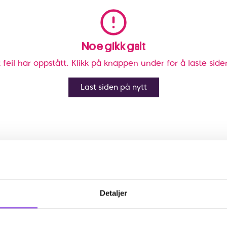
Noe gikk galt
 feil har oppstått. Klikk på knappen under for å laste side
Last siden på nytt
Detaljer