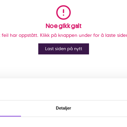
Noe gikk galt
 feil har oppstått. Klikk på knappen under for å laste side
Last siden på nytt
Detaljer