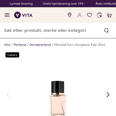
Lynrask levering
Gratis hjemlevering over 299,-
Årets nettbuti
Ingen
produkter
i
ønskeliste
Vita
Parfyme
Dameparfyme
Michael Kors Gorgeous Edp 30ml
Luxury