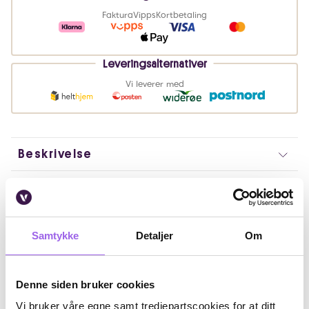
Faktura
Vipps
Kortbetaling
Leveringsalternativer
Vi leverer med
Beskrivelse
Bruk
Fordeler
Samtykke
Detaljer
Om
Ingredienser
Denne siden bruker cookies
Artikkelnummer: 240705068
Vi bruker våre egne samt tredjepartscookies for at ditt