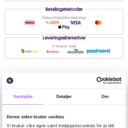
Betalingsmetoder
Faktura
Vipps
Kortbetaling
Leveringsalternativer
Vi leverer med
Beskrivelse
Fordeler
Samtykke
Detaljer
Om
Ingredienser
Artikkelnummer: 241206050
Denne siden bruker cookies
Vi bruker våre egne samt tredjepartscookies for at ditt
Omtaler