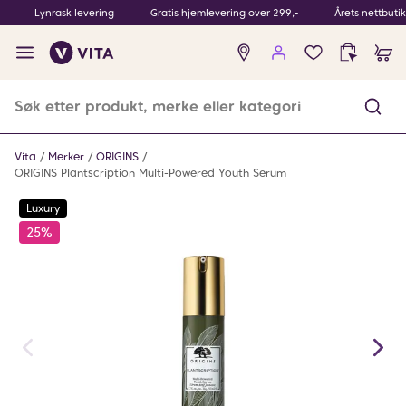
Lynrask levering
Gratis hjemlevering over 299,-
Årets nettbuti
Ingen
produkter
i
ønskeliste
Vita
Merker
ORIGINS
ORIGINS Plantscription Multi-Powered Youth Serum
Luxury
25%