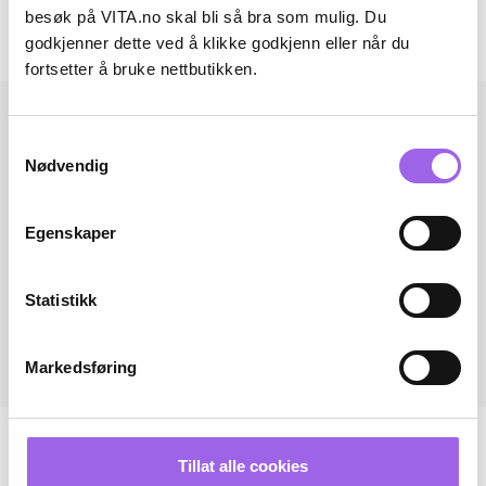
besøk på VITA.no skal bli så bra som mulig. Du
godkjenner dette ved å klikke godkjenn eller når du
Andre har også kjøpt..
fortsetter å bruke nettbutikken.
Samtykkevalg
Nødvendig
Egenskaper
Statistikk
Markedsføring
Tillat alle cookies