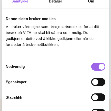
Samtykke
Detaljer
Om
Denne siden bruker cookies
Vi bruker våre egne samt tredjepartscookies for at ditt
besøk på VITA.no skal bli så bra som mulig. Du
godkjenner dette ved å klikke godkjenn eller når du
Karakter:
4.1 av 5 mulige
(18)
fortsetter å bruke nettbutikken.
Nude Beauty
Nude Beauty High Shine Lip
Gloss 33 Chic
Samtykkevalg
På lager på Vita.no
Nødvendig
På lager i 110 butikker
186.75 i stedet for 249 NOK, du sparer 62.2
186,75
249,-
Egenskaper
Kjøp
Statistikk
Betalingsmetoder