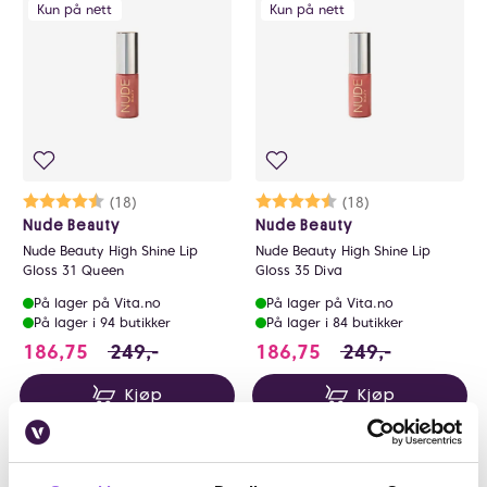
0
Kun på nett
Kun på nett
Karakter:
4.1 av 5 mulige
(18)
Karakter:
4.1 av 5 mulige
(18)
Nude Beauty
Nude Beauty
Nude Beauty High Shine Lip
Nude Beauty High Shine Lip
Gloss 31 Queen
Gloss 35 Diva
På lager på Vita.no
På lager på Vita.no
På lager i 94 butikker
På lager i 84 butikker
186.75 i stedet for 249 NOK, du sparer 62.2
186.75 i stedet fo
186,75
249,-
186,75
249,-
Kjøp
Kjøp
25%
Kun på nett