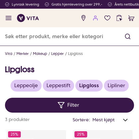
Lynrask levering
Gratis hjemlevering over 299,-
Årets nettbuti
Ingen
produkter
i
ønskeliste
Vita
Merker
Makeup
Lepper
Lipgloss
Lipgloss
Leppeolje
Leppestift
Lipgloss
Lipliner
Filter
Anta
3 produkter
Sortere:
valg
filtr
25%
25%