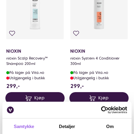
NIOXIN
NIOXIN
nioxin Scalp Recovery™
nioxin System 4 Conditioner
Shampoo 200ml
300ml
På lager på Vita.no
På lager på Vita.no
Utilgjengelig i butikk
Utilgjengelig i butikk
299 NOK
299 NOK
299,-
299,-
Kjøp
Kjøp
Kun på nett
Kun på nett
Samtykke
Detaljer
Om