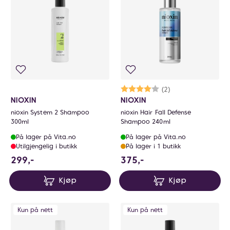
Karakter:
4.0 av 5 mulige
(2)
NIOXIN
NIOXIN
nioxin System 2 Shampoo
nioxin Hair Fall Defense
300ml
Shampoo 240ml
På lager på Vita.no
På lager på Vita.no
Utilgjengelig i butikk
På lager i 1 butikk
299 NOK
375 NOK
299,-
375,-
Kjøp
Kjøp
Kun på nett
Kun på nett