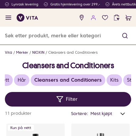
Lynrask levering
Gratis hjemlevering over 299,-
Årets nettbuti
Ingen
produkter
i
ønskeliste
Vita
Merker
NIOXIN
Cleansers and Conditioners
Cleansers and Conditioners
sett
Hår
Cleansers and Conditioners
Kits
Styl
Filter
Anta
11 produkter
Sortere:
valg
filtr
Kun på nett
0