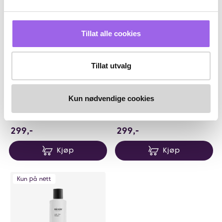
Tillat alle cookies
Tillat utvalg
NIOXIN
NIOXIN
nioxin System 2 Conditioner
nioxin System 3 Conditioner
300ml
300ml
Kun nødvendige cookies
På lager på Vita.no
På lager på Vita.no
Utilgjengelig i butikk
Utilgjengelig i butikk
299 NOK
299 NOK
299,-
299,-
Kjøp
Kjøp
Kun på nett