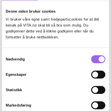
Denne siden bruker cookies
Vi bruker våre egne samt tredjepartscookies for at ditt
besøk på VITA.no skal bli så bra som mulig. Du
godkjenner dette ved å klikke godkjenn eller når du
fortsetter å bruke nettbutikken.
NIOXIN
NIOXIN
nioxin System 3 Shampoo
nioxin Scalp Recovery™
300ml
Conditioner 200ml
Samtykkevalg
På lager på Vita.no
På lager på Vita.no
Nødvendig
Utilgjengelig i butikk
Utilgjengelig i butikk
299 NOK
305 NOK
299,-
305,-
Egenskaper
Kjøp
Kjøp
Statistikk
Kun på nett
Kun på nett
Markedsføring