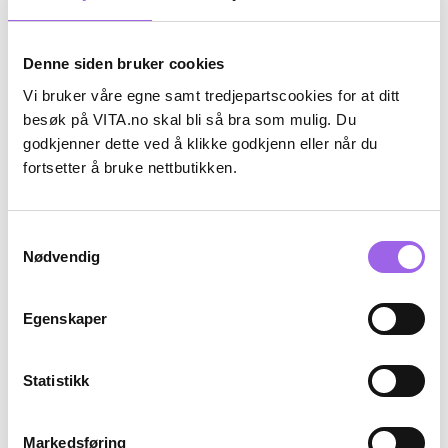
Denne siden bruker cookies
Vi bruker våre egne samt tredjepartscookies for at ditt
besøk på VITA.no skal bli så bra som mulig. Du
godkjenner dette ved å klikke godkjenn eller når du
Karakter:
4.0 av 5 mulige
(2)
fortsetter å bruke nettbutikken.
Maybelline New York
Maybelline New York
Maybelline Lash Sensational
Maybelline Instant Anti Age
Body Mascara Very Black
Eraser Concealer Color
Samtykkevalg
Corrector
På lager på Vita.no
På lager på Vita.no
Nødvendig
På lager i 110 butikker
På lager i 113 butikker
132.3 i stedet for 189 NOK, du sparer 56.6
104.3 i stedet for
132,30
189,-
104,30
149,-
Egenskaper
Velg farge
Kjøp
Statistikk
30%
30%
Markedsføring