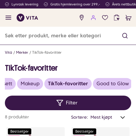
Lynrask levering
Gratis hjemlevering over 299,-
Årets nettbuti
Ingen
produkter
i
ønskeliste
Vita
Merker
TikTok-favoritter
TikTok-favoritter
esett
Makeup
TikTok-favoritter
Good to Glow
Filter
Anta
8 produkter
Sortere:
valg
filtr
Bestselger
Bestselger