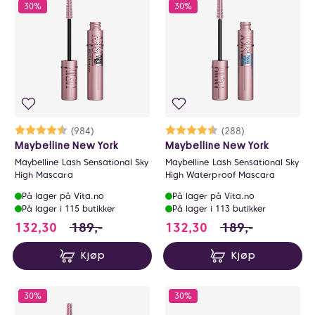
0
30%
30%
Karakter:
4.5 av 5 mulige
(984)
Karakter:
4.3 av 5 mulige
(288)
Maybelline New York
Maybelline New York
Maybelline Lash Sensational Sky
Maybelline Lash Sensational Sky
High Mascara
High Waterproof Mascara
På lager på Vita.no
På lager på Vita.no
På lager i 115 butikker
På lager i 113 butikker
132.3 i stedet for 189 NOK, du sparer 56.6
132.3 i stedet fo
132,30
189,-
132,30
189,-
Kjøp
Kjøp
30%
30%