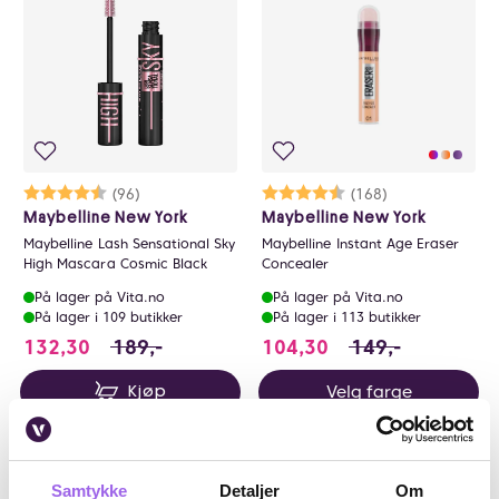
Karakter:
4.7 av 5 mulige
(96)
Karakter:
4.3 av 5 mulige
(168)
Maybelline New York
Maybelline New York
Maybelline Lash Sensational Sky
Maybelline Instant Age Eraser
High Mascara Cosmic Black
Concealer
På lager på Vita.no
På lager på Vita.no
På lager i 109 butikker
På lager i 113 butikker
132.3 i stedet for 189 NOK, du sparer 56.6
104.3 i stedet for
132,30
189,-
104,30
149,-
Velg farge
Kjøp
30%
30%
Samtykke
Detaljer
Om