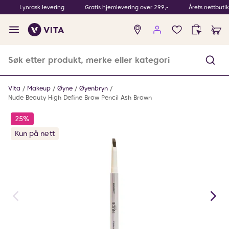
Lynrask levering
Gratis hjemlevering over 299,-
Årets nettbuti
Ingen
produkter
i
ønskeliste
Vita
Makeup
Øyne
Øyenbryn
Nude Beauty High Define Brow Pencil Ash Brown
25%
Kun på nett