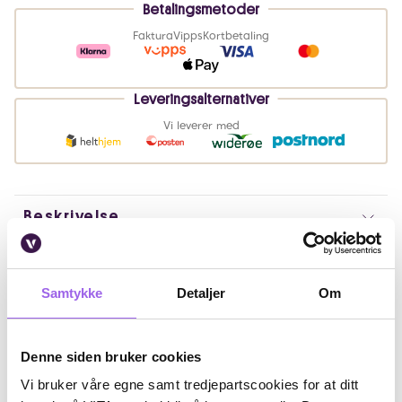
Betalingsmetoder
Faktura
Vipps
Kortbetaling
Leveringsalternativer
Vi leverer med
Beskrivelse
Bruk
Samtykke
Detaljer
Om
Ingredienser
Artikkelnummer: 240306002
Denne siden bruker cookies
Omtaler
Vi bruker våre egne samt tredjepartscookies for at ditt