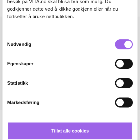
besøk på VITA.no skal bli så bra som mulig. Du
Andre har også kjøpt..
godkjenner dette ved å klikke godkjenn eller når du
fortsetter å bruke nettbutikken.
Samtykkevalg
Nødvendig
Egenskaper
Statistikk
Markedsføring
Tillat alle cookies